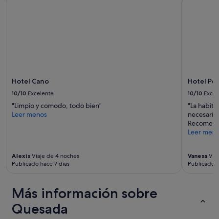
h
g
o
e
r
n
a
e
d
r
e
a
e
l
n
.
t
"
Hotel Cano
Hotel Por
r
a
10/10
Excelente
10/10
Excel
d
"Limpio y comodo, todo bien"
"La habita
a
Leer menos
necesario.
,
Recomend
l
Leer men
a
s
1
Alexis
Viaje de 4 noches
Vanesa
Viaj
7
Publicado hace 7 días
Publicado h
:
0
Más información sobre
0
,
Quesada
m
e