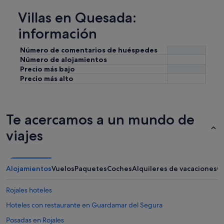
p
Villas en Quesada:
a
r
información
e
c
Número de comentarios de huéspedes
e
Número de alojamientos
u
Precio más bajo
n
p
Precio más alto
o
c
o
e
Te acercamos a un mundo de
x
viajes
a
g
e
r
a
Alojamientos
Vuelos
Paquetes
Coches
Alquileres de vacaciones
O
d
a
Rojales hoteles
y
l
Hoteles con restaurante en Guardamar del Segura
a
Posadas en Rojales
h