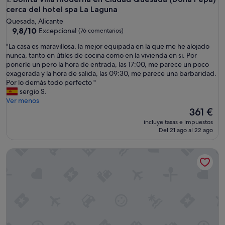
cerca del hotel spa La Laguna
Quesada, Alicante
9.8
9,8/10
Excepcional
(76 comentarios)
sobre
"
"La casa es maravillosa, la mejor equipada en la que me he alojado
10,
L
nunca, tanto en útiles de cocina como en la vivienda en si. Por
Excepcional,
a
ponerle un pero la hora de entrada, las 17:00, me parece un poco
(76 comentarios)
c
exagerada y la hora de salida, las 09:30, me parece una barbaridad.
a
Por lo demás todo perfecto "
s
sergio S.
a
Ver menos
e
El
361 €
s
precio
incluye tasas e impuestos
m
actual
Del 21 ago al 22 ago
a
es
r
de
Impresionante villa con piscina privada, terraza, balcón, air
a
361 €
v
i
l
l
o
s
a