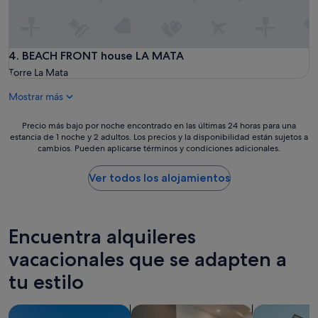
l
c
e
i
s
ó
d
n
BEACH FRONT house LA MATA
4. BEACH FRONT house LA MATA
e
c
c
o
Torre La Mata
o
n
c
Mostrar más
e
i
l
n
p
Precio
Precio más bajo por noche encontrado en las últimas 24 horas para una
a
r
estancia de 1 noche y 2 adultos. Los precios y la disponibilidad están sujetos a
más
c
o
cambios. Pueden aplicarse términos y condiciones adicionales.
bajo
o
p
por
m
i
noche
Ver todos los alojamientos
o
e
encontrado
e
t
en
n
a
las
l
r
últimas
Encuentra alquileres
a
i
24 horas
v
o
para
vacacionales que se adapten a
i
y
una
v
tu estilo
m
estancia
i
u
de
e
y
1 noche
Buscar villas
Buscar apartoteles
Buscar apar
n
c
y