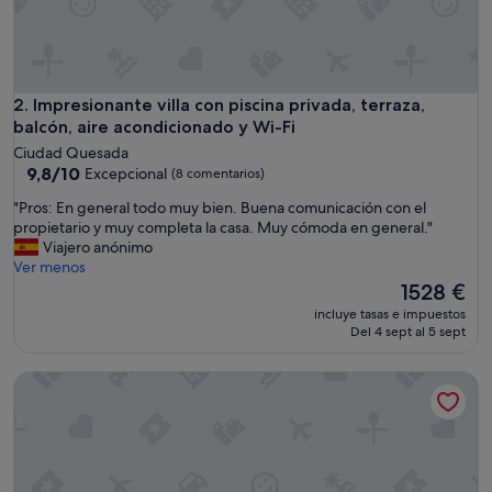
,
l
a
m
e
j
Impresionante villa con piscina privada, terraza, balcón, air
2. Impresionante villa con piscina privada, terraza,
o
balcón, aire acondicionado y Wi-Fi
r
Ciudad Quesada
e
9.8
9,8/10
Excepcional
(8 comentarios)
q
sobre
u
"
"Pros: En general todo muy bien. Buena comunicación con el
10,
i
P
propietario y muy completa la casa. Muy cómoda en general."
Excepcional,
p
r
Viajero anónimo
(8 comentarios)
a
o
Ver menos
d
s
El
1528 €
a
:
precio
incluye tasas e impuestos
e
E
actual
Del 4 sept al 5 sept
n
n
es
l
g
de
a
Villa 'R-40-4 Obra Nueva en el Centro' con Piscina Privada, 
e
1528 €
q
n
u
e
e
r
m
a
e
l