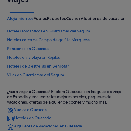
Alojamientos
Vuelos
Paquetes
Coches
Alquileres de vacaciones
Hoteles románticos en Guardamar del Segura
Hoteles cerca de Campo de golf La Marquesa
Pensiones en Quesada
Hoteles en la playa en Rojales
Hoteles de 3 estrellas en Benijófar
Villas en Guardamar del Segura
Hoteles cerca de Parque acuático Rojales AquaPark
¿Vas a viajar a Quesada? Explora Quesada con las guías de viaje
Benijófar hoteles
de Expedia y encuentra los mejores hoteles, paquetes de
Apartamentos en Benijófar
vacaciones, ofertas de alquiler de coches y mucho más.
Vuelos a Quesada
Casas de campo en Rojales
Hoteles en Quesada
Independent hoteles en Rojales
Alquileres de vacaciones en Quesada
Campings de caravanas en Quesada