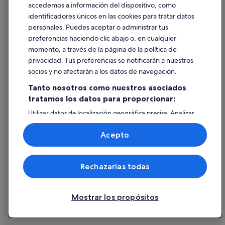
accedemos a información del dispositivo, como
Chalets en Formentera del Segura
identificadores únicos en las cookies para tratar datos
Ayuda
Hoteles con casino en Rojales
personales. Puedes aceptar o administrar tus
Ayuda
preferencias haciendo clic abajo o, en cualquier
Complejos turísticos en Quesada
momento, a través de la página de la política de
Cancelar un vuelo
privacidad. Tus preferencias se notificarán a nuestros
Cancelar una reserva de hotel o de un alquiler vacacional
socios y no afectarán a los datos de navegación.
Plazos de reembolso
Tanto nosotros como nuestros asociados
tratamos los datos para proporcionar:
Utilizar un cupón de Expedia
Utilizar datos de localización geográfica precisa. Analizar
Documentos para viajes internacionales
activamente las características del dispositivo para su
identificación. Almacenar la información en un dispositivo
Acepto
y/o acceder a ella. Publicidad y contenido personalizados,
medición de publicidad y contenido, investigación de
audiencia y desarrollo de servicios.
© 2026 Expedia, Inc., una empresa de Expedia Group. Todos los
Rechazarlas todas
Lista de asociados (proveedores)
derechos reservados. Expedia y el logotipo de Expedia son marcas
comerciales o marcas comerciales registradas de Expedia, Inc.
Vacationspot, S.L., Agencia de Viajes, I-AV-0000631.3.
Mostrar los propósitos