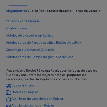
Alojamientos
Vuelos
Paquetes
Coches
Alquileres de vacaciones
Pensiones en Quesada
Rojales hoteles
Hoteles de 5 estrellas en Rojales
Hoteles cerca de Parque acuático Rojales AquaPark
Complejos turísticos en Quesada
Hoteles cerca de Campo de golf La Marquesa
Chalets en Formentera del Segura
¿Vas a viajar a Rojales? Explora Rojales con las guías de viaje de
Villas en Formentera del Segura
Expedia y encuentra los mejores hoteles, paquetes de
Apartamentos en Formentera del Segura
vacaciones, ofertas de alquiler de coches y mucho más.
Vuelos a Rojales
Villas en Rojales
Hoteles en Rojales
Hoteles con bar en Rojales
Alquileres de vacaciones en Rojales
Hoteles baratos en Rojales
Alquiler de coches en Rojales