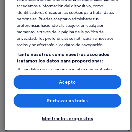
Campings de caravanas en Benijófar
accedemos a información del dispositivo, como
Condominios en Rojales
identificadores únicos en las cookies para tratar datos
Ayuda
Residences en Formentera del Segura
personales. Puedes aceptar o administrar tus
Ayuda
preferencias haciendo clic abajo o, en cualquier
Hoteles con spa en San Fulgencio
momento, a través de la página de la política de
Cancelar un vuelo
Pensiones en Formentera del Segura
privacidad. Tus preferencias se notificarán a nuestros
Cancelar una reserva de hotel o de un alquiler vacacional
socios y no afectarán a los datos de navegación.
Plazos de reembolso
Tanto nosotros como nuestros asociados
tratamos los datos para proporcionar:
Utilizar un cupón de Expedia
Utilizar datos de localización geográfica precisa. Analizar
Documentos para viajes internacionales
activamente las características del dispositivo para su
identificación. Almacenar la información en un dispositivo
Acepto
y/o acceder a ella. Publicidad y contenido personalizados,
medición de publicidad y contenido, investigación de
audiencia y desarrollo de servicios.
© 2026 Expedia, Inc., una empresa de Expedia Group. Todos los
Rechazarlas todas
Lista de asociados (proveedores)
derechos reservados. Expedia y el logotipo de Expedia son marcas
comerciales o marcas comerciales registradas de Expedia, Inc.
Vacationspot, S.L., Agencia de Viajes, I-AV-0000631.3.
Mostrar los propósitos