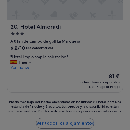
e
i
m
l
d
e
u
o
e
n
y
j
d
t
b
a
e
e
i
,
Hotel Almoradi
20. Hotel Almoradi
s
.
e
s
a
Alojamiento
T
n
e
y
e
.
de
e
A 8 km de Campo de golf La Marquesa
u
v
C
s
3.0 estrellas
n
6.2
6,2/10
(36 comentarios)
a
o
c
a
sobre
s
n
u
"
"Hotel limpio amplia habitación "
r
10,
d
f
c
H
Thierry
,
(36 comentarios)
e
o
h
o
Ver menos
a
v
r
a
t
l
El
81 €
a
m
h
e
m
precio
c
e
a
incluye tasas e impuestos
l
o
actual
a
a
Del 13 ago al 14 ago
s
l
r
es
c
l
t
i
z
de
i
a
a
m
a
81 €
Precio
Precio más bajo por noche encontrado en las últimas 24 horas para una
o
n
l
p
r
estancia de 1 noche y 2 adultos. Los precios y la disponibilidad están
más
n
u
a
i
o
sujetos a cambios. Pueden aplicarse términos y condiciones adicionales.
bajo
e
n
c
o
m
por
s
c
o
a
e
noche
Ver todos los alojamientos
y
i
n
m
r
encontrado
t
o
v
p