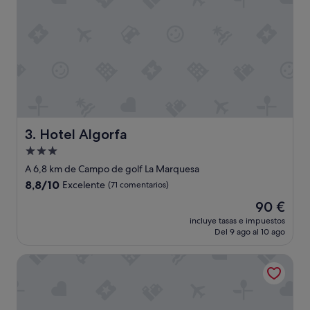
i
n
o
i
n
c
e
e
s
"
m
u
y
n
u
e
Hotel Algorfa
3. Hotel Algorfa
v
Alojamiento
a
s
de
A 6,8 km de Campo de golf La Marquesa
c
3.0 estrellas
8.8
8,8/10
Excelente
(71 comentarios)
o
sobre
l
El
90 €
10,
c
precio
Excelente,
incluye tasas e impuestos
h
actual
Del 9 ago al 10 ago
(71 comentarios)
o
es
n
de
La Finca Resort
e
90 €
s
s
u