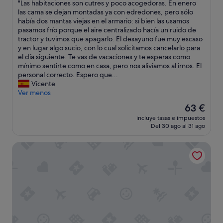
"
"Las habitaciones son cutres y poco acogedoras. En enero
10,
v
b
L
las cama se dejan montadas ya con edredones, pero sólo
Muy
e
a
a
había dos mantas viejas en el armario: si bien las usamos
bueno,
r
a
s
pasamos frío porque el aire centralizado hacía un ruido de
(115 comentarios)
é
l
h
tractor y tuvimos que apagarlo. El desayuno fue muy escaso
a
a
a
y en lugar algo sucio, con lo cual solicitamos cancelarlo para
r
c
b
el día siguiente. Te vas de vacaciones y te esperas como
e
a
i
mínimo sentirte como en casa, pero nos aliviamos al irnos. El
p
l
t
personal correcto. Espero que...
e
l
a
Vicente
t
e
c
Ver menos
i
y
i
r
s
El
63 €
o
.
e
precio
incluye tasas e impuestos
n
e
e
actual
Del 30 ago al 31 ago
e
l
s
es
s
t
c
de
Hotel Meridional
s
r
u
63 €
o
a
c
n
t
h
c
o
a
u
c
b
t
o
a
r
n
m
e
n
u
s
o
c