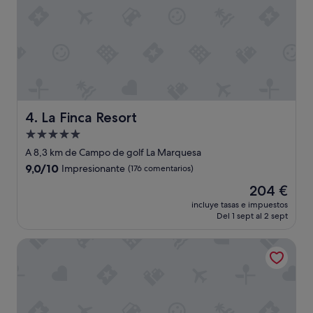
a
v
e
s
y
c
ó
m
o
La Finca Resort
4. La Finca Resort
d
o
Alojamiento
s
de
A 8,3 km de Campo de golf La Marquesa
,
5.0 estrellas
9.0
9,0/10
l
Impresionante
(176 comentarios)
sobre
a
El
204 €
10,
m
precio
Impresionante,
incluye tasas e impuestos
e
actual
Del 1 sept al 2 sept
(176 comentarios)
j
es
o
de
Dña Monse Hotel Spa & Golf
r
204 €
e
x
p
e
r