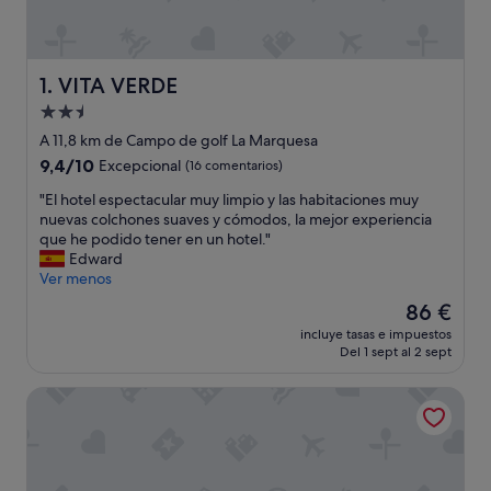
VITA VERDE
1. VITA VERDE
Alojamiento
de
A 11,8 km de Campo de golf La Marquesa
2.5 estrellas
9.4
9,4/10
Excepcional
(16 comentarios)
sobre
"
"El hotel espectacular muy limpio y las habitaciones muy
10,
E
nuevas colchones suaves y cómodos, la mejor experiencia
Excepcional,
l
que he podido tener en un hotel."
(16 comentarios)
h
Edward
o
Ver menos
t
El
86 €
e
precio
incluye tasas e impuestos
l
actual
Del 1 sept al 2 sept
e
es
s
de
Annas Garden
p
86 €
e
c
t
a