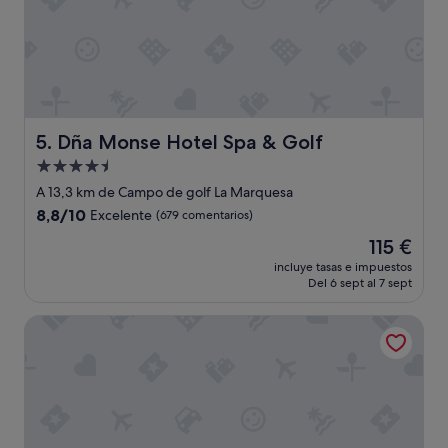
i
e
n
c
i
a
q
u
Dña Monse Hotel Spa & Golf
5. Dña Monse Hotel Spa & Golf
e
Alojamiento
h
de
e
A 13,3 km de Campo de golf La Marquesa
p
4.5 estrellas
8.8
8,8/10
Excelente
(679 comentarios)
o
sobre
d
El
115 €
10,
i
precio
Excelente,
incluye tasas e impuestos
d
actual
Del 6 sept al 7 sept
(679 comentarios)
o
es
t
de
Hotel La Laguna Spa And Golf
e
115 €
n
e
r
e
n
u