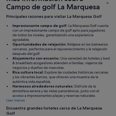
r
Campo de golf La Marquesa
e
c
t
Principales razones para visitar La Marquesa Golf
o
.
Impresionante campo de golf:
La Marquesa Golf cuenta
E
con un impresionante campo de golf apto para jugadores
s
de todos los niveles, garantizando una experiencia
p
agradable.
e
Oportunidades de relajación:
Relájese en los balnearios
r
cercanos, perfectos para el rejuvenecimiento y la relajación
o
después del golf.
q
Alojamiento con encanto:
Una variedad de hoteles y bed
u
& breakfasts acogedores atienden a familias, viajeros de
e
negocios y dueños de mascotas.
.
Rica cultura local:
Explore las ciudades históricas cercanas
.
y los vibrantes barrios, que ofrecen una muestra de la
.
auténtica vida española.
Hermosos alrededores naturales:
Disfrute de la
atmósfera serena y las vistas panorámicas, junto con el
acceso a impresionantes playas y reservas naturales.
Leer menos
Encuentra grandes hoteles cerca de La Marquesa
Golf