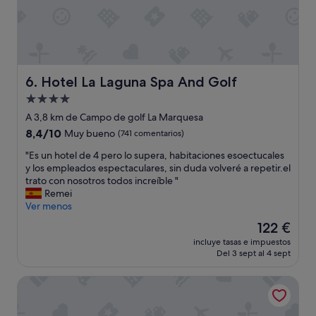
n
h
o
t
e
l
Hotel La Laguna Spa And Golf
6. Hotel La Laguna Spa And Golf
.
"
Alojamiento
de
A 3,8 km de Campo de golf La Marquesa
4.0 estrellas
8.4
8,4/10
Muy bueno
(741 comentarios)
sobre
"
"Es un hotel de 4 pero lo supera, habitaciones esoectucales
10,
E
y los empleados espectaculares, sin duda volveré a repetir.el
Muy
s
trato con nosotros todos increíble "
bueno,
u
Remei
(741 comentarios)
n
Ver menos
h
El
122 €
o
precio
incluye tasas e impuestos
t
actual
Del 3 sept al 4 sept
e
es
l
de
Hotel Narcea Santa Pola
d
122 €
e
4