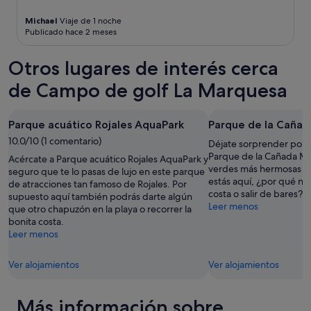
m
Michael
Viaje de 1 noche
o
Publicado hace 2 meses
s
a
l
Otros lugares de interés cerca
i
de Campo de golf La Marquesa
r
n
o
s
Parque acuático Rojales AquaPark
Parque de la Cañad
.
10.0/10 (1 comentario)
Déjate sorprender por l
E
Parque de la Cañada Mar
Acércate a Parque acuático Rojales AquaPark y
l
verdes más hermosas de 
seguro que te lo pasas de lujo en este parque
p
estás aquí, ¿por qué no 
de atracciones tan famoso de Rojales. Por
e
costa o salir de bares?
supuesto aquí también podrás darte algún
r
Leer menos
que otro chapuzón en la playa o recorrer la
s
bonita costa.
o
Leer menos
n
a
l
Ver alojamientos
Ver alojamientos
c
o
r
Más información sobre