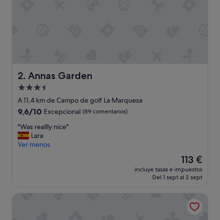
c
u
l
a
r
m
u
y
l
Annas Garden
2. Annas Garden
i
Alojamiento
m
de
p
A 11,4 km de Campo de golf La Marquesa
i
3.5 estrellas
9.6
9,6/10
Excepcional
(89 comentarios)
o
sobre
y
"
"Was reallly nice"
10,
l
W
Lara
Excepcional,
a
a
Ver menos
(89 comentarios)
s
s
El
113 €
h
r
precio
a
incluye tasas e impuestos
e
actual
Del 1 sept al 2 sept
b
a
es
i
l
de
t
Hotel Algorfa
l
113 €
a
l
c
y