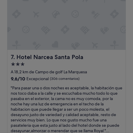
p
e
r
o
l
o
s
u
p
e
r
Hotel Narcea Santa Pola
7. Hotel Narcea Santa Pola
a
Alojamiento
,
de
h
A 18,2 km de Campo de golf La Marquesa
a
3.0 estrellas
9.6
9,6/10
Excepcional
(306 comentarios)
b
sobre
i
"
"Para pasar una o dos noches es aceptable, la habitación que
10,
t
P
nos toco daba a la calle y se escuchaba mucho todo lo que
Excepcional,
a
a
pasaba en el exterior, la cama no es muy comoda, por la
(306 comentarios)
c
r
noche hay una luz de emergencia en el techo de la
i
a
habitacion que puede llegar a ser un poco molesta, el
o
p
desayuno justo de variedad y calidad aceptable, resto de
n
a
servicios muy bien. Lo que nos gusto mucho fue una
e
s
pasateleria que esta justo al lado del hotel donde se puede
s
a
desayunar,almorzar o merendar que se llama Royal "...