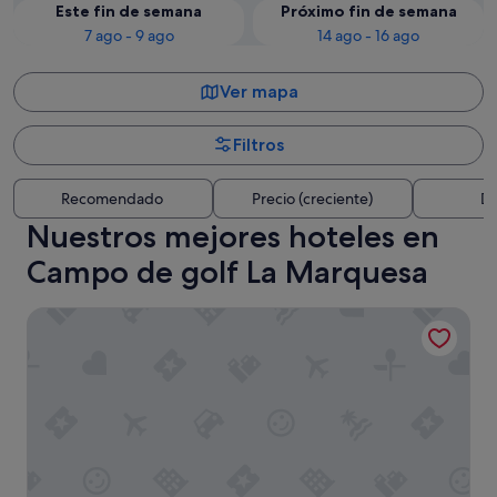
Este fin de semana
Próximo fin de semana
7 ago - 9 ago
14 ago - 16 ago
Ver mapa
Filtros
Recomendado
Precio (creciente)
Di
Nuestros mejores hoteles en
Campo de golf La Marquesa
VITA VERDE