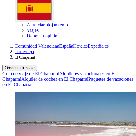
Anunciar alojamiento
Viajes
Danos tu opinión
Comunidad Valenciana
España
Hoteles
Expedia.es
Torrevieja
El Chaparral
Organiza tu viaje
Guía de viaje de El Chaparral
Alquileres vacacionales en El
Chaparral
Alquiler de coches en El Chaparral
Paquetes de vacaciones
en El Chaparral