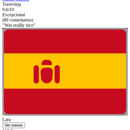
Torrevieja
9,6/10
Excepcional
(89 comentarios)
"Was reallly nice"
Lara
Ver menos