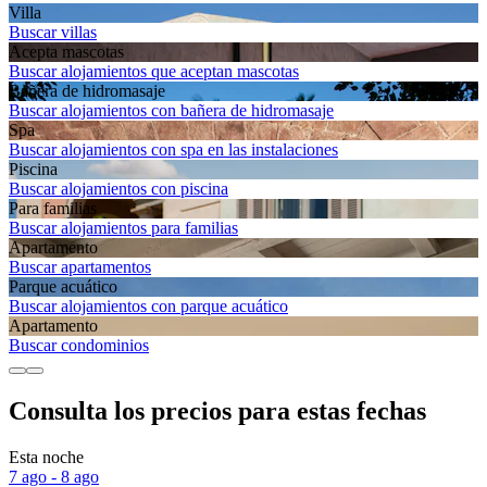
Villa
Buscar villas
Acepta mascotas
Buscar alojamientos que aceptan mascotas
Bañera de hidromasaje
Buscar alojamientos con bañera de hidromasaje
Spa
Buscar alojamientos con spa en las instalaciones
Piscina
Buscar alojamientos con piscina
Para familias
Buscar alojamientos para familias
Apartamento
Buscar apartamentos
Parque acuático
Buscar alojamientos con parque acuático
Apartamento
Buscar condominios
Consulta los precios para estas fechas
Esta noche
7 ago - 8 ago