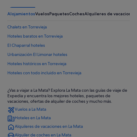
Alojamientos
Vuelos
Paquetes
Coches
Alquileres de vacaciones
Chalets en Torrevieja
Hoteles baratos en Torrevieja
El Chaparral hoteles
Urbanización El Limonar hoteles
Hoteles históricos en Torrevieja
Hoteles con todo incluido en Torrevieja
Hoteles cerca de Parque acuático Aquapark Flamingo
¿Vas a viajar a La Mata? Explora La Mata con las guías de viaje de
Hoteles con todo incluido en Guardamar del Segura
Expedia y encuentra los mejores hoteles, paquetes de
Hoteles de 5 estrellas en La Mata
vacaciones, ofertas de alquiler de coches y mucho más.
Vuelos a La Mata
Casas privadas de vacaciones en La Mata
Hoteles en La Mata
Condominios en Torrevieja
Alquileres de vacaciones en La Mata
Campings de caravanas en La Mata
Alquiler de coches en La Mata