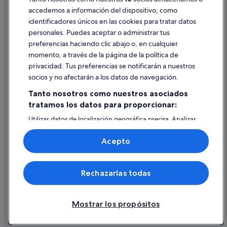
accedemos a información del dispositivo, como
identificadores únicos en las cookies para tratar datos
Ayuda
personales. Puedes aceptar o administrar tus
Ayuda
preferencias haciendo clic abajo o, en cualquier
momento, a través de la página de la política de
Cancelar un vuelo
privacidad. Tus preferencias se notificarán a nuestros
Cancelar una reserva de hotel o de un alquiler vacacional
socios y no afectarán a los datos de navegación.
Plazos de reembolso
Tanto nosotros como nuestros asociados
tratamos los datos para proporcionar:
Utilizar un cupón de Expedia
Utilizar datos de localización geográfica precisa. Analizar
Documentos para viajes internacionales
activamente las características del dispositivo para su
identificación. Almacenar la información en un dispositivo
Acepto
y/o acceder a ella. Publicidad y contenido personalizados,
medición de publicidad y contenido, investigación de
audiencia y desarrollo de servicios.
© 2026 Expedia, Inc., una empresa de Expedia Group. Todos los
Rechazarlas todas
Lista de asociados (proveedores)
derechos reservados. Expedia y el logotipo de Expedia son marcas
comerciales o marcas comerciales registradas de Expedia, Inc.
Vacationspot, S.L., Agencia de Viajes, I-AV-0000631.3.
Mostrar los propósitos