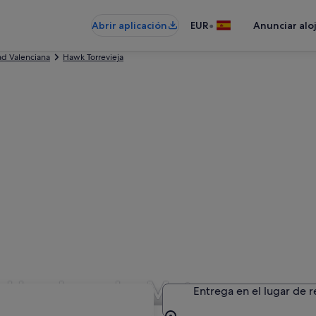
•
Abrir aplicación
EUR
Anunciar alo
d Valenciana
Hawk Torrevieja
n Hawk en La Mata
Entrega en el lugar de 