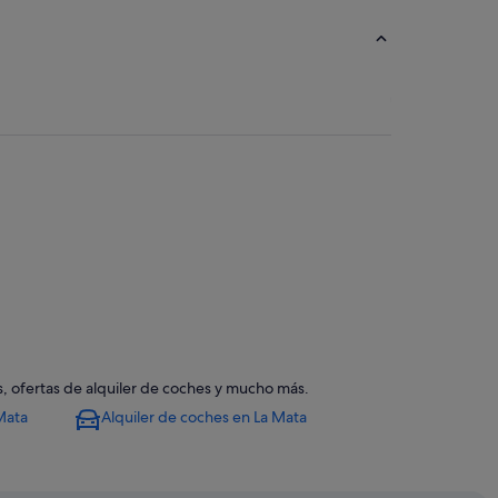
s, ofertas de alquiler de coches y mucho más.
Mata
Alquiler de coches en La Mata
quopolis Torrevieja
rrevieja