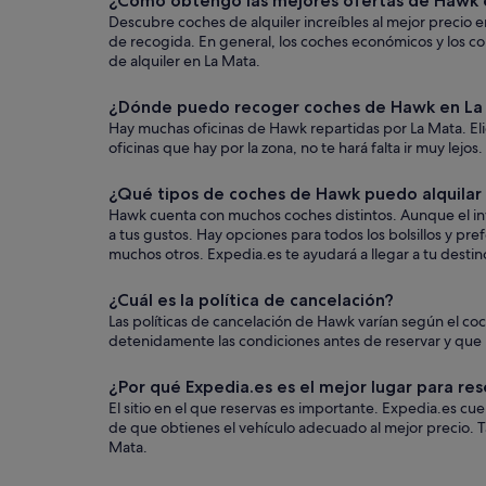
¿Cómo obtengo las mejores ofertas de Hawk 
Descubre coches de alquiler increíbles al mejor precio 
de recogida. En general, los coches económicos y los c
de alquiler en La Mata.
¿Dónde puedo recoger coches de Hawk en La
Hay muchas oficinas de Hawk repartidas por La Mata. Eli
oficinas que hay por la zona, no te hará falta ir muy lejo
¿Qué tipos de coches de Hawk puedo alquilar
Hawk cuenta con muchos coches distintos. Aunque el inv
a tus gustos. Hay opciones para todos los bolsillos y pr
muchos otros. Expedia.es te ayudará a llegar a tu destino
¿Cuál es la política de cancelación?
Las políticas de cancelación de Hawk varían según el c
detenidamente las condiciones antes de reservar y que us
¿Por qué Expedia.es es el mejor lugar para res
El sitio en el que reservas es importante. Expedia.es c
de que obtienes el vehículo adecuado al mejor precio. T
Mata.