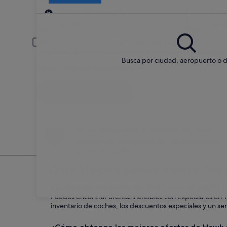
Recogida
Fecha de recogida
Fech
22 ago
23 a
Conductor menor de 30 años o mayor de 70
Es posible que los conductores jóvenes o los mayores deban pagar
Busca por ciudad, aeropuerto o d
Tengo un código de descuento
Buscar
No te preocupes si cambias de idea
Anulación sin penalización en una selección de
coches de alquiler
Qué debes saber sobre los 
¿Cuáles son las ventajas de alquilar un coche
Puedes encontrar ofertas increíbles con Expedia.es en 
inventario de coches, los descuentos especiales y un serv