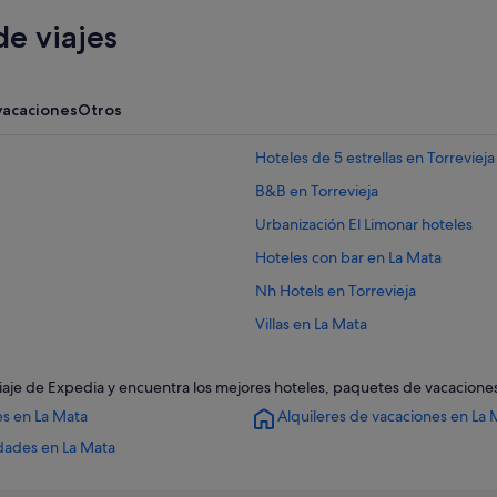
e viajes
vacaciones
Otros
Hoteles de 5 estrellas en Torrevieja
B&B en Torrevieja
Urbanización El Limonar hoteles
Hoteles con bar en La Mata
Nh Hotels en Torrevieja
Villas en La Mata
Torrevieja hoteles
e viaje de Expedia y encuentra los mejores hoteles, paquetes de vacacione
Hoteles de golf en Torrevieja
es en La Mata
Alquileres de vacaciones en La 
Hoteles cerca de Parque acuático A
dades en La Mata
Casas privadas de vacaciones en To
Hoteles históricos en Torrevieja