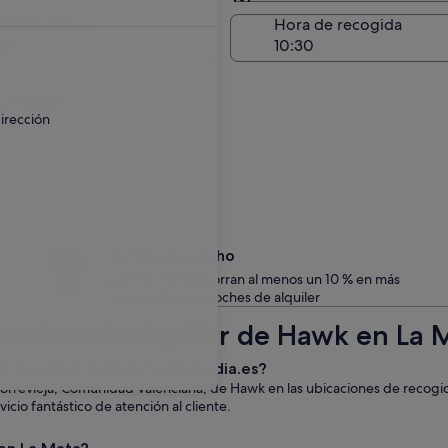
Entrega en el lugar de 
a de entrega
Hora de recogida
go
 un recargo.
irección
Date un capricho
Los miembros ahorran al menos un 10 % en más
de un millón de coches de alquiler
coches de alquiler de Hawk en La 
 de Hawk en La Mata con Expedia.es?
Torrevieja, Comunidad Valenciana, de Hawk en las ubicaciones de recogi
icio fantástico de atención al cliente.