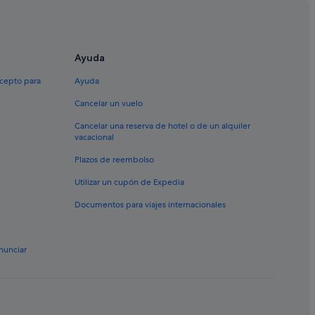
La Mata
Ayuda
o Comercial
xcepto para
Ayuda
Cancelar un vuelo
Cancelar una reserva de hotel o de un alquiler
vacacional
Plazos de reembolso
Utilizar un cupón de Expedia
Documentos para viajes internacionales
nunciar