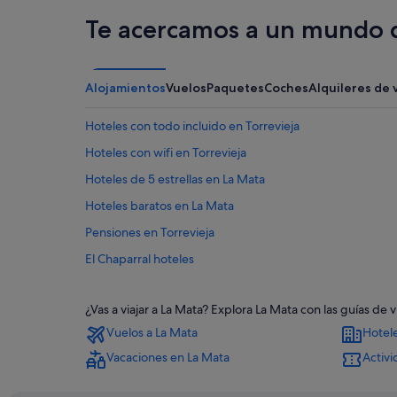
Te acercamos a un mundo d
Alojamientos
Vuelos
Paquetes
Coches
Alquileres de 
Hoteles con todo incluido en Torrevieja
Hoteles con wifi en Torrevieja
Hoteles de 5 estrellas en La Mata
Hoteles baratos en La Mata
Pensiones en Torrevieja
El Chaparral hoteles
Albergues en La Mata
¿Vas a viajar a La Mata? Explora La Mata con las guías d
La Mata hoteles
Vuelos a La Mata
Hotel
Casas barco en Torrevieja
Vacaciones en La Mata
Activi
Campings de caravanas en La Mata
Hoteles de aventura en Torrevieja