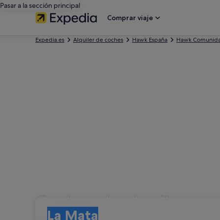
Pasar a la sección principal
Comprar viaje
Expedia.es
Alquiler de coches
Hawk España
Hawk Comunida
Coches de alquiler co
Recogida
Recogida
La Mata