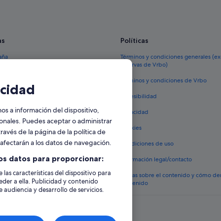
Hoteles que aceptan mascotas en 
Hoteles con gimnasio en Torrevieja
as
Políticas
Hoteles con conserje en Torrevieja
Hoteles cerca de Habaneras Centr
aña
Términos y condiciones generales (e
reservas de Vrbo)
Villas en Torrevieja
España
Términos y condiciones de Vrbo
cidad
Apartoteles en La Mata
vacacionales España
Accesibilidad
Complejos de pisos en La Mata
 viaje a España
 a información del dispositivo,
Privacidad
tos en España
sonales. Puedes aceptar o administrar
Cookies
ravés de la página de la política de
 coches en España
o afectarán a los datos de navegación.
Condiciones de uso
lojamientos
os datos para proporcionar:
Información legal/contacto
 las características del dispositivo para
Pautas sobre el contenido y cómo de
eder a ella. Publicidad y contenido
contenido
 audiencia y desarrollo de servicios.