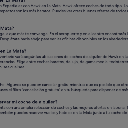
en La Mata?
en Expedia.es con Hawk en La Mata. Hawk ofrece coches de todo tipo. Los 
ompactos son los más baratos. Puedes ver otras buenas ofertas de todos 
 Mata?
ge la que más te convenga. En el aeropuerto y en el centro encontrarás l
s. Desplázate hacia abajo para ver las oficinas disponibles en los alrededor
 en La Mata?
entario varía según las ubicaciones de coches de alquiler de Hawk en L
eferencias. Elige entre coches baratos, de lujo, de gama media, todoterr
, sea cual sea.
oche. Algunos se pueden cancelar gratis, mientras que es posible que o
es el filtro "cancelación gratuita" en tu búsqueda para disponer de más 
ervar mi coche de alquiler?
uenta con una amplia selección de coches y las mejores ofertas en la zon
ambién puedes reservar vuelos y hoteles en La Mata junto a tu coche de 