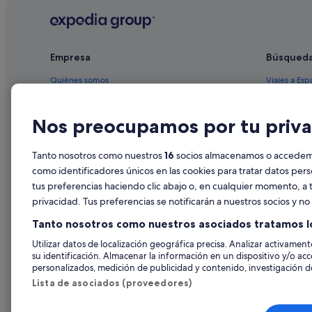
Casas privadas de vacaciones en La Mata
Hoteles con restaurante en La Mata
Empresa
Búsqued
Hoteles cerca de Parque acuático Aquapark Flamingo
Hoteles cerca de Torre del Moro
Quiénes somos
Viajes a Esp
Alojamientos agroturísticos en La Mata
Empleo
Hoteles en 
Nos preocupamos por tu priva
Apartamentos en Torrevieja
Anuncia tu alojamiento
Alquileres 
Hoteles en la playa en La Mata
Publicidad
Paquetes de
Tanto nosotros como nuestros
16
socios almacenamos o accedemos
Apartamentos en La Mata
Prensa
Vuelos bara
como identificadores únicos en las cookies para tratar datos per
tus preferencias haciendo clic abajo o, en cualquier momento, a t
Alquiler de
privacidad. Tus preferencias se notificarán a nuestros socios y n
Todos los a
Tanto nosotros como nuestros asociados tratamos l
Utilizar datos de localización geográfica precisa. Analizar activamente
su identificación. Almacenar la información en un dispositivo y/o acc
personalizados, medición de publicidad y contenido, investigación de
Lista de asociados (proveedores)