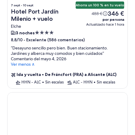
Ahorra un 100 % en tu vuelo
7 sept - 10 sept
Hotel Port Jardín
346 €
488 €
Milenio + vuelo
por persona
Actualizado hace 1 hora
Elche
Alojamiento
3 noches
de
-
Excelente (586 comentarios)
8,8/10
4.0 estrellas
“
Desayuno sencillo pero bien. Buen stacionamiento.
Jardines y alberca muy comodos y bien cuidados
”
Comentario del mayo 4, 2026
Ver menos ∧
Ida y vuelta
•
De Fráncfort (FRA) a Alicante (ALC)
HHN - ALC
•
Sin escalas
ALC - HHN
•
Sin escalas
Port Europa Hotel