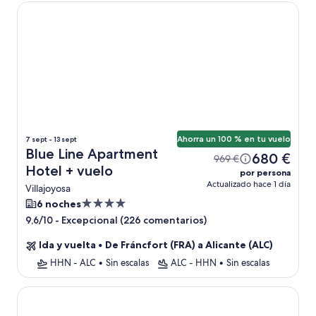
Blue Line Apartment Hotel
Ahorra un 100 % en tu vuelo
7 sept - 13 sept
Blue Line Apartment
680 €
969 €
Hotel + vuelo
por persona
Actualizado hace 1 día
Villajoyosa
Alojamiento
6 noches
de
-
Excepcional (226 comentarios)
9,6/10
4.0 estrellas
Ida y vuelta
•
De Fráncfort (FRA) a Alicante (ALC)
HHN - ALC
•
Sin escalas
ALC - HHN
•
Sin escalas
Hotel Port Elche