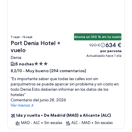
Ahorra un 100 % en tu vuelo
7 sept - 12 sept
Port Denia Hotel +
634 €
920 €
vuelo
por persona
Actualizado hace 1 día
Denia
Alojamiento
5 noches
de
-
Muy bueno (294 comentarios)
8,2/10
3.0 estrellas
“
Es importante saber que todas las calles son sin
parquímetros se puede aparcar sin problema y sin costo en
todo Denia Esto deberían informar en los datos de los
hoteles
”
Comentario del junio 28, 2026
Ver menos ∧
Ida y vuelta
•
De Madrid (MAD) a Alicante (ALC)
MAD - ALC
•
Sin escalas
ALC - MAD
•
Sin escalas