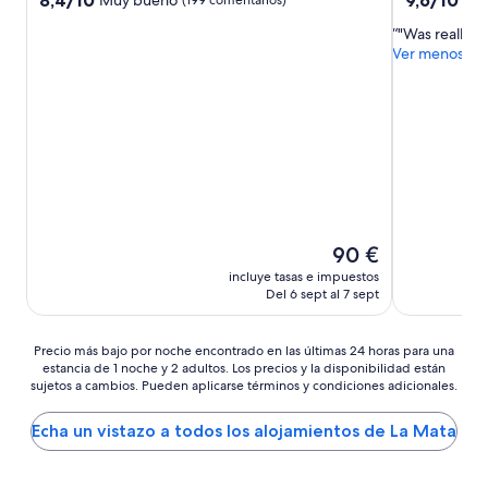
sobre
sobre
"Was reallly n
10,
10,
Ver menos
Muy
Excepcional
bueno,
(89 comenta
(199 comentarios)
El
90 €
precio
incluye tasas e impuestos
actual
Del 6 sept al 7 sept
es
de
90 €
Precio
Precio más bajo por noche encontrado en las últimas 24 horas para una
estancia de 1 noche y 2 adultos. Los precios y la disponibilidad están
más
sujetos a cambios. Pueden aplicarse términos y condiciones adicionales.
bajo
por
noche
Echa un vistazo a todos los alojamientos de La Mata
encontrado
en
las