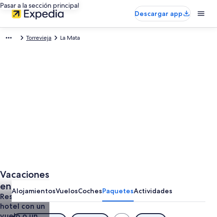
Pasar a la sección principal
Descargar app
Torrevieja
La Mata
Vacaciones
en La
Alojamientos
Vuelos
Coches
Paquetes
Actividades
Mata
Reserva el
hotel con un
vuelo o un