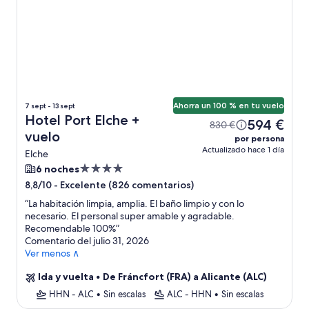
Ahorra un 100 % en tu vuelo
7 sept - 13 sept
Hotel Port Elche +
594 €
830 €
vuelo
por persona
Actualizado hace 1 día
Elche
Alojamiento
6 noches
de
-
Excelente (826 comentarios)
8,8/10
4.0 estrellas
“
La habitación limpia, amplia. El baño limpio y con lo
necesario. El personal super amable y agradable.
Recomendable 100%
”
Comentario del julio 31, 2026
Ver menos ∧
Ida y vuelta
•
De Fráncfort (FRA) a Alicante (ALC)
HHN - ALC
•
Sin escalas
ALC - HHN
•
Sin escalas