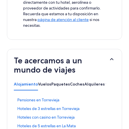
directamente con tu hotel, aerolínea o
proveedor de actividades para confirmarlo.
Recuerda que estamos a tu disposición en
nuestra
página de atención al cliente
si nos
necesitas.
Te acercamos a un
mundo de viajes
Alojamiento
Vuelos
Paquetes
Coches
Alquileres vacacionale
E
Pensiones en Torrevieja
n
E
Hoteles de 3 estrellas en Torrevieja
l
n
a
E
Hoteles con casino en Torrevieja
l
c
n
a
e
E
Hoteles de 5 estrellas en La Mata
l
c