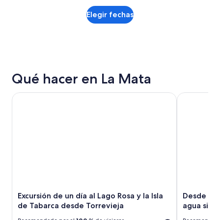
Elegir fechas
Qué hacer en La Mata
Excursión de un día al Lago Rosa y la Isla de Tabarca desde
Desde Torrev
Excursión de un día al Lago Rosa y la Isla
Desde Tor
de Tabarca desde Torrevieja
agua sin l