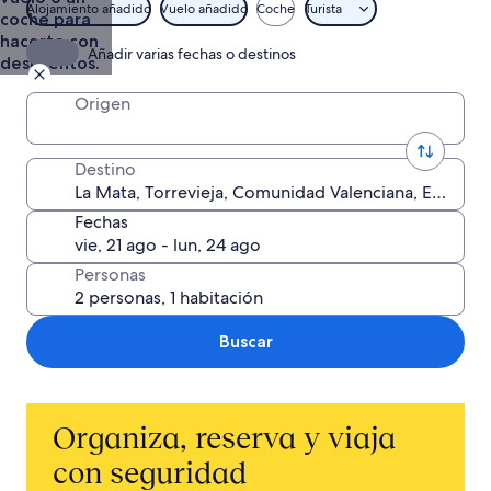
Alojamiento añadido
Vuelo añadido
Coche
Turista
coche para
hacerte con
Añadir varias fechas o destinos
descuentos.
Origen
Destino
Fechas
Personas
Buscar
Organiza, reserva y viaja
con seguridad