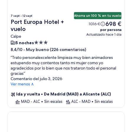
Ahorra un 100 % en tu vuelo
7 sept - 12 sept
Port Europa Hotel +
698 €
1016 €
vuelo
por persona
Actualizado hace 1 día
Calpe
Alojamiento
5 noches
de
-
Muy bueno (226 comentarios)
8,4/10
3.0 estrellas
“
Trato personalexcelente limpieza muy bien animadores
estupendo muy contentos tanto mi mujer como yo
agradecidos por lo bien que nos trataron todo el personal
gracias
”
Comentario del julio 3, 2026
Ver menos ∧
Ida y vuelta
•
De Madrid (MAD) a Alicante (ALC)
MAD - ALC
•
Sin escalas
ALC - MAD
•
Sin escalas
Port Denia Hotel