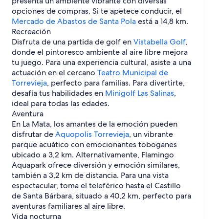
presenta un ambiente vibrante con diversas
e
r
i
o
r
u
c
o
g
s
a
c
t
opciones de compras. Si te apetece conducir, el
v
e
e
n
e
á
l
s
u
e
g
o
e
Mercado de Abastos de Santa Pola
i
v
n
b
v
está a 14,8 km.
t
u
e
e
n
r
n
l
e
i
T
a
i
Recreación
i
i
n
s
L
o
t
e
j
e
o
r
e
Disfruta de una partida de golf en
c
d
L
e
Vistabella Golf
,
a
t
o
s
a
j
r
e
j
o
o
a
n
donde el pintoresco ambiente al aire libre mejora
M
u
d
p
a
r
n
a
A
e
M
L
tu juego. Para una experiencia cultural, asiste a una
a
r
o
a
e
L
h
q
n
a
a
t
í
i
r
actuación en el cercano
Teatro Municipal de
v
a
o
u
G
t
M
a
s
n
a
Torrevieja
i
M
t
, perfecto para familias. Para divertirte,
a
u
a
a
t
c
b
e
a
e
desafía tus habilidades en
Minigolf Las Salinas
,
p
a
t
i
l
o
j
t
l
ideal para todas las edades.
a
r
a
c
u
d
a
a
e
r
d
Aventura
o
i
a
s
k
a
En La Mata, los amantes de la emoción pueden
s
d
s
F
m
e
o
e
disfrutar de
Aquopolis Torrevieja
, un vibrante
l
a
n
e
n
parque acuático con emocionantes toboganes
a
r
L
n
T
ubicado a 3,2 km. Alternativamente, Flamingo
m
d
a
T
o
Aquapark ofrece diversión y emoción similares,
i
e
M
o
r
n
l
también a 3,2 km de distancia. Para una vista
a
r
r
g
S
espectacular, toma el teleférico hasta el Castillo
t
r
e
o
e
a
e
v
de Santa Bárbara, situado a 40,2 km, perfecto para
g
v
i
aventuras familiares al aire libre.
u
i
e
Vida nocturna
r