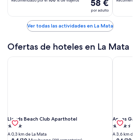
58 €
Recomendado por el
100
% de viajeros
Recomendado
por adulto
Ver todas las actividades en La Mata
Ofertas de hoteles en La Mata
Lloyds Beach Club Aparthotel
Annas Gard
Lloyds Beach Club Aparthotel
Annas Gard
Lloyds Beach Club Aparthotel
Annas Gar
Alojamiento
Alojamiento
de
de
A 0,3 km de La Mata
A 3,6 km de L
3.0 estrellas
3.5 estrellas
8.4
9.6
8,4/10
9,6/10
Muy bueno
Exc
(199 comentarios)