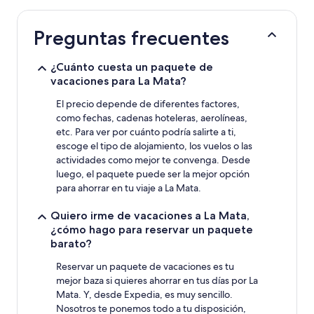
últimas
24 horas
Preguntas frecuentes
para
una
estancia
¿Cuánto cuesta un paquete de
de
vacaciones para La Mata?
1 noche
y
El precio depende de diferentes factores,
2 adultos.
como fechas, cadenas hoteleras, aerolíneas,
Los
etc. Para ver por cuánto podría salirte a ti,
precios
escoge el tipo de alojamiento, los vuelos o las
y
actividades como mejor te convenga. Desde
la
luego, el paquete puede ser la mejor opción
disponibilidad
para ahorrar en tu viaje a La Mata.
están
sujetos
a
Quiero irme de vacaciones a La Mata,
cambios.
¿cómo hago para reservar un paquete
Pueden
barato?
aplicarse
términos
Reservar un paquete de vacaciones es tu
y
mejor baza si quieres ahorrar en tus días por La
condiciones
Mata. Y, desde Expedia, es muy sencillo.
adicionales.
Nosotros te ponemos todo a tu disposición,