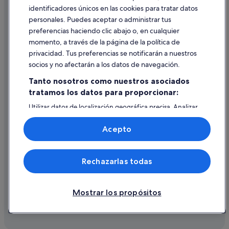
identificadores únicos en las cookies para tratar datos
Ayuda
personales. Puedes aceptar o administrar tus
Ayuda
preferencias haciendo clic abajo o, en cualquier
momento, a través de la página de la política de
Cancelar un vuelo
privacidad. Tus preferencias se notificarán a nuestros
Cancelar una reserva de hotel o de un alquiler vacacional
socios y no afectarán a los datos de navegación.
Plazos de reembolso
Tanto nosotros como nuestros asociados
tratamos los datos para proporcionar:
Utilizar un cupón de Expedia
Utilizar datos de localización geográfica precisa. Analizar
Documentos para viajes internacionales
activamente las características del dispositivo para su
identificación. Almacenar la información en un dispositivo
Acepto
y/o acceder a ella. Publicidad y contenido personalizados,
medición de publicidad y contenido, investigación de
audiencia y desarrollo de servicios.
© 2026 Expedia, Inc., una empresa de Expedia Group. Todos los
Rechazarlas todas
Lista de asociados (proveedores)
derechos reservados. Expedia y el logotipo de Expedia son marcas
comerciales o marcas comerciales registradas de Expedia, Inc.
Vacationspot, S.L., Agencia de Viajes, I-AV-0000631.3.
Mostrar los propósitos