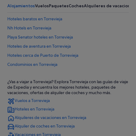
Alojamientos
Vuelos
Paquetes
Coches
Alquileres de vacaciones
Hoteles baratos en Torrevieja
Nh Hotels en Torrevieja
Playa Senator hoteles en Torrevieja
Hoteles de aventura en Torrevieja
Hoteles cerca de Puerto de Torrevieja
Condominios en Torrevieja
Hoteles de 3 estrellas en Torrevieja
¿Vas a viajar a Torrevieja? Explora Torrevieja con las guías de viaje
Hoteles cerca de Sociedad Cultural Casino de Torrevieja
de Expedia y encuentra los mejores hoteles, paquetes de
Hoteles con spa en Torrevieja
vacaciones, ofertas de alquiler de coches y mucho más.
Vuelos a Torrevieja
Hoteles ecológicos en Torrevieja
Hoteles en Torrevieja
Hoteles con casino en Torrevieja
Alquileres de vacaciones en Torrevieja
Pensiones en Torrevieja
Alquiler de coches en Torrevieja
Hoteles con restaurante en Torrevieja
Vacaciones en Torrevieja