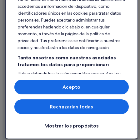
accedemos a información del dispositivo, como
identificadores únicos en las cookies para tratar datos
Ayuda
personales. Puedes aceptar o administrar tus
Ayuda
preferencias haciendo clic abajo o, en cualquier
momento, a través de la página de la política de
Cancelar un vuelo
privacidad. Tus preferencias se notificarán a nuestros
Cancelar una reserva de hotel o de un alquiler vacacional
socios y no afectarán a los datos de navegación.
Plazos de reembolso
Tanto nosotros como nuestros asociados
tratamos los datos para proporcionar:
Utilizar un cupón de Expedia
Utilizar datos de localización geográfica precisa. Analizar
Documentos para viajes internacionales
activamente las características del dispositivo para su
identificación. Almacenar la información en un dispositivo
Acepto
y/o acceder a ella. Publicidad y contenido personalizados,
medición de publicidad y contenido, investigación de
audiencia y desarrollo de servicios.
© 2026 Expedia, Inc., una empresa de Expedia Group. Todos los
Rechazarlas todas
Lista de asociados (proveedores)
derechos reservados. Expedia y el logotipo de Expedia son marcas
comerciales o marcas comerciales registradas de Expedia, Inc.
Vacationspot, S.L., Agencia de Viajes, I-AV-0000631.3.
Mostrar los propósitos