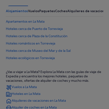
Alojamientos
Vuelos
Paquetes
Coches
Alquileres de vacaciones
Apartamentos en La Mata
Hoteles cerca de Puerto de Torrevieja
Hoteles cerca de Plaza de la Constitución
Hoteles románticos en Torrevieja
Hoteles cerca de Museo del Mar y de la Sal
Hoteles ecológicos en Torrevieja
Hoteles que aceptan mascotas en Torrevieja
¿Vas a viajar a La Mata? Explora La Mata con las guías de viaje de
Pensiones en Torrevieja
Expedia y encuentra los mejores hoteles, paquetes de
Hoteles baratos en Torrevieja
vacaciones, ofertas de alquiler de coches y mucho más.
Vuelos a La Mata
Apartoteles en La Mata
Hoteles en La Mata
Villas en La Mata
Alquileres de vacaciones en La Mata
Hoteles con gimnasio en Torrevieja
Alquiler de coches en La Mata