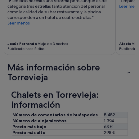
"El edificio necesita una reforma pero aunque es de
"Limpio y
categoría tres estrellas tanto atención del personal
Leer men
como la calidad de su bar restaurante y la piscina
corresponden a un hotel de cuatro estrellas."
Leer menos
Jesús Fernando
Viaje de 3 noches
Alexis
Viaj
Publicado hace 5 días
Publicado h
Más información sobre
Torrevieja
Chalets en Torrevieja:
información
Número de comentarios de huéspedes
5.452
Número de alojamientos
1.394
Precio más bajo
63 €
Precio más alto
298 €