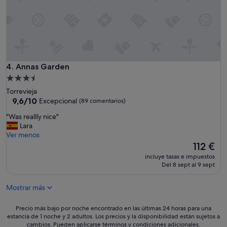
g
u
o
s
c
o
n
m
Annas Garden
4. Annas Garden
u
Alojamiento
e
de
Torrevieja
l
3.5 estrellas
9.6
9,6/10
Excepcional
(89 comentarios)
l
sobre
e
"
"Was reallly nice"
10,
s
W
Lara
Excepcional,
r
a
Ver menos
(89 comentarios)
o
s
El
112 €
m
r
precio
p
incluye tasas e impuestos
e
actual
Del 8 sept al 9 sept
e
a
es
s
l
de
p
Mostrar más
l
112 €
a
l
l
y
Precio
Precio más bajo por noche encontrado en las últimas 24 horas para una
d
n
estancia de 1 noche y 2 adultos. Los precios y la disponibilidad están sujetos a
más
a
cambios. Pueden aplicarse términos y condiciones adicionales.
i
bajo