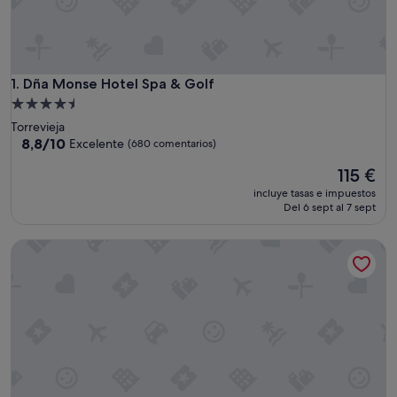
Dña Monse Hotel Spa & Golf
1. Dña Monse Hotel Spa & Golf
Alojamiento
de
Torrevieja
4.5 estrellas
8.8
8,8/10
Excelente
(680 comentarios)
sobre
El
115 €
10,
precio
Excelente,
incluye tasas e impuestos
actual
(680 comentarios)
Del 6 sept al 7 sept
es
de
Hotel Fontana Plaza
115 €