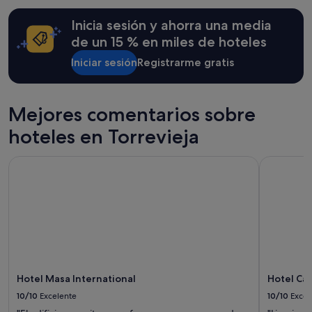
aplicarse
términos
Inicia sesión y ahorra una media
y
condiciones
de un 15 % en miles de hoteles
adicionales.
Iniciar sesión
Registrarme gratis
Mejores comentarios sobre
hoteles en Torrevieja
Hotel Masa International
Hotel Can
Hotel Masa International
Hotel Ca
10/10
Excelente
10/10
Excel