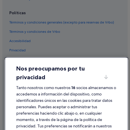
Hoteles que aceptan mascotas en Torrevieja
Políticas
Casas de campo en Playa Flamenca
Términos y condiciones generales (excepto para reservas de Vrbo)
Albergues en La Mata
Términos y condiciones de Vrbo
Apartamentos en La Mata
Accesibilidad
Nh Hotels en Torrevieja
Privacidad
Casas privadas de vacaciones en Playa Flamenca
Hoteles con wifi en Torrevieja
Cookies
Nos preocupamos por tu
Hoteles ecológicos en Torrevieja
Condiciones de uso
privacidad
Casas privadas de vacaciones en La Zenia
Información legal/contacto
Hoteles para familias en Torrevieja
Pautas sobre el contenido y cómo denunciar contenido
Tanto nosotros como nuestros
16
socios almacenamos o
accedemos a información del dispositivo, como
Hoteles cerca de Puerto de Torrevieja
identificadores únicos en las cookies para tratar datos
Ayuda
Pensiones en Torrevieja
personales. Puedes aceptar o administrar tus
Ayuda
Villas en La Zenia
preferencias haciendo clic abajo o, en cualquier
momento, a través de la página de la política de
Hoteles para ir de compras en Torrevieja
Cancelar un vuelo
privacidad. Tus preferencias se notificarán a nuestros
Chalets en La Zenia
Cancelar una reserva de hotel o de un alquiler vacacional