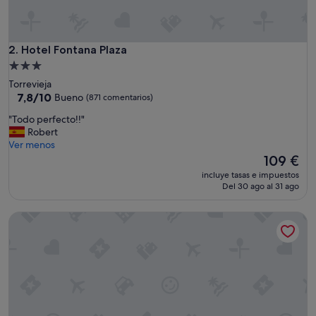
Hotel Fontana Plaza
2. Hotel Fontana Plaza
Alojamiento
de
Torrevieja
3.0 estrellas
7.8
7,8/10
Bueno
(871 comentarios)
sobre
"
"Todo perfecto!!"
10,
T
Robert
Bueno,
o
Ver menos
(871 comentarios)
d
El
109 €
o
precio
incluye tasas e impuestos
p
actual
Del 30 ago al 31 ago
e
es
r
de
Hotel Masa International
f
109 €
e
c
t
o
!
!
"