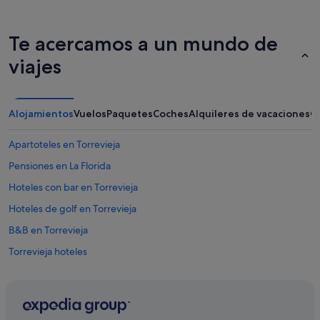
Te acercamos a un mundo de
viajes
Alojamientos
Vuelos
Paquetes
Coches
Alquileres de vacaciones
O
Apartoteles en Torrevieja
Pensiones en La Florida
Hoteles con bar en Torrevieja
Hoteles de golf en Torrevieja
B&B en Torrevieja
Torrevieja hoteles
Apartamentos en Torrevieja
Hoteles románticos en Torrevieja
Hoteles con piscina en Torrevieja