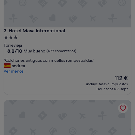
Hotel Masa International
3. Hotel Masa International
Alojamiento
de
Torrevieja
3.0 estrellas
8.2
8,2/10
Muy bueno
(499 comentarios)
sobre
"
"Colchones antiguos con muelles rompespaldas"
10,
C
andrea
Muy
o
Ver menos
bueno,
l
El
112 €
(499 comentarios)
c
precio
incluye tasas e impuestos
h
actual
Del 7 sept al 8 sept
o
es
n
de
Annas Garden
e
112 €
s
a
n
t
i