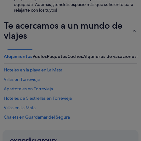
equipada. Además, ¡tendrás espacio más que suficiente para
relajarte con los tuyos!
Te acercamos a un mundo de
viajes
Alojamientos
Vuelos
Paquetes
Coches
Alquileres de vacaciones
O
Hoteles en la playa en La Mata
Villas en Torrevieja
Apartoteles en Torrevieja
Hoteles de 3 estrellas en Torrevieja
Villas en La Mata
Chalets en Guardamar del Segura
Hoteles cerca de Parque acuático Aquapark Flamingo
Alojamientos agroturísticos en La Mata