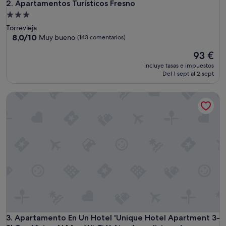
Apartamentos Turísticos Fresno
2. Apartamentos Turísticos Fresno
Alojamiento
de
Torrevieja
3.0 estrellas
8.0
8,0/10
Muy bueno
(143 comentarios)
sobre
El
93 €
10,
precio
Muy
incluye tasas e impuestos
actual
bueno,
Del 1 sept al 2 sept
es
(143 comentarios)
de
Apartamento En Un Hotel 'Unique Hotel Apartment 3-3' Con 
93 €
Apartamento En Un Hotel 'Unique Hotel Apartment 3-3' Con 
3. Apartamento En Un Hotel 'Unique Hotel Apartment 3-