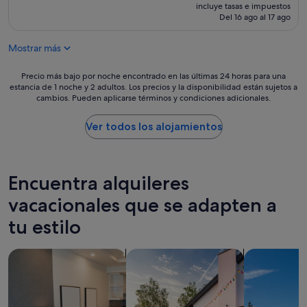
precio
incluye tasas e impuestos
actual
Del 16 ago al 17 ago
es
de
Mostrar más
125 €
Precio
Precio más bajo por noche encontrado en las últimas 24 horas para una
estancia de 1 noche y 2 adultos. Los precios y la disponibilidad están sujetos a
más
cambios. Pueden aplicarse términos y condiciones adicionales.
bajo
por
noche
Ver todos los alojamientos
encontrado
en
las
últimas
Encuentra alquileres
24 horas
para
vacacionales que se adapten a
una
tu estilo
estancia
de
1 noche
Buscar apartoteles
buscar casas de vacaciones privadas
Buscar villas
y
2 adultos.
Los
precios