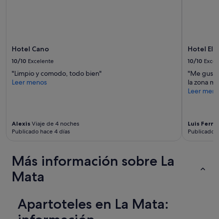
Hotel Cano
Hotel Elc
10/10
Excelente
10/10
Excel
"Limpio y comodo, todo bien"
"Me gusta 
Leer menos
la zona m
Leer men
Alexis
Viaje de 4 noches
Luis Fern
Publicado hace 4 días
Publicado h
Más información sobre La
Mata
Apartoteles en La Mata: