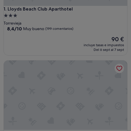
Lloyds Beach Club Aparthotel
1. Lloyds Beach Club Aparthotel
Alojamiento
de
Torrevieja
3.0 estrellas
8.4
8,4/10
Muy bueno
(199 comentarios)
sobre
El
90 €
10,
precio
Muy
incluye tasas e impuestos
actual
bueno,
Del 6 sept al 7 sept
es
(199 comentarios)
de
Apartamentos Turísticos Fresno
90 €