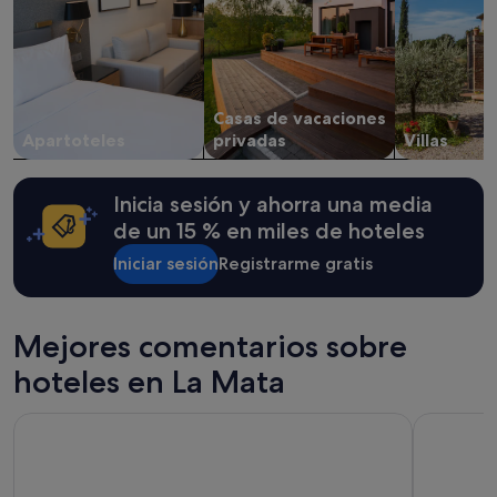
y
la
disponibilidad
están
sujetos
a
Casas de vacaciones
cambios.
Apartoteles
privadas
Villas
Pueden
aplicarse
términos
Inicia sesión y ahorra una media
y
condiciones
de un 15 % en miles de hoteles
adicionales.
Iniciar sesión
Registrarme gratis
Mejores comentarios sobre
hoteles en La Mata
Hotel Cano
Hotel Elch