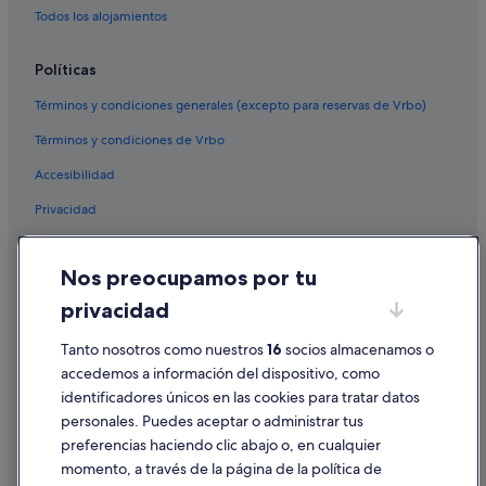
Hoteles boutique en Torrevieja
Todos los alojamientos
Hoteles para bodas en Torrevieja
Políticas
Pensiones en Torrevieja
Términos y condiciones generales (excepto para reservas de Vrbo)
Hoteles baratos en La Mata
Términos y condiciones de Vrbo
Residences en Guardamar del Segura
Accesibilidad
Hoteles con gimnasio en Torrevieja
Privacidad
Villas en Guardamar del Segura
Condominios en Torrevieja
Cookies
Nos preocupamos por tu
Casas privadas de vacaciones en La Mata
Condiciones de uso
privacidad
Hoteles de 5 estrellas en Torrevieja
Información legal/contacto
Hoteles románticos en Torrevieja
Pautas sobre el contenido y cómo denunciar contenido
Tanto nosotros como nuestros
16
socios almacenamos o
accedemos a información del dispositivo, como
Hoteles con todo incluido en Torrevieja
identificadores únicos en las cookies para tratar datos
Ayuda
Complejos de pisos en La Mata
personales. Puedes aceptar o administrar tus
Ayuda
El Chaparral hoteles
preferencias haciendo clic abajo o, en cualquier
momento, a través de la página de la política de
Hoteles cerca de Torre del Moro
Cancelar un vuelo