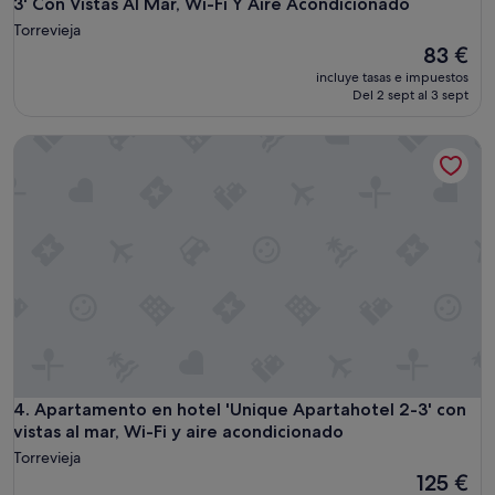
3' Con Vistas Al Mar, Wi-Fi Y Aire Acondicionado
Torrevieja
El
83 €
precio
incluye tasas e impuestos
actual
Del 2 sept al 3 sept
es
de
Apartamento en hotel 'Unique Apartahotel 2-3' con vistas al
83 €
Apartamento en hotel 'Unique Apartahotel 2-3' con vistas al
4. Apartamento en hotel 'Unique Apartahotel 2-3' con
vistas al mar, Wi-Fi y aire acondicionado
Torrevieja
El
125 €