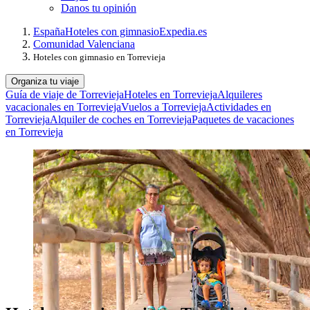
Danos tu opinión
España
Hoteles con gimnasio
Expedia.es
Comunidad Valenciana
Hoteles con gimnasio en Torrevieja
Organiza tu viaje
Guía de viaje de Torrevieja
Hoteles en Torrevieja
Alquileres
vacacionales en Torrevieja
Vuelos a Torrevieja
Actividades en
Torrevieja
Alquiler de coches en Torrevieja
Paquetes de vacaciones
en Torrevieja