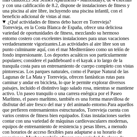
y con una calificación de 8.2, dispone de instalaciones de fitness y
una piscina al aire libre, incluyendo una piscina infantil, con el
beneficio adicional de vistas al mar.
¿Qué actividades de fitness debo hacer en Torrevieja?
Torrevieja, en la Costa Blanca de España, ofrece una deliciosa
variedad de oportunidades de fitness, mezclando su hermoso
entorno costero con excelentes instalaciones para unas vacaciones
verdaderamente vigorizantes.Las actividades al aire libre son un
punto culminante aquí, con el mar Mediterráneo como un telón de
fondo impresionante. Los deportes acuáticos son particularmente
populares; considere el paddleboard o el kayak a lo largo de la
tranquila costa para un entrenamiento de cuerpo completo con vistas
pintorescas. Los parques naturales, como el Parque Natural de las
Lagunas de La Mata y Torrevieja, ofrecen fantásticas rutas para
caminar y andar en bicicleta, lo que le permite explorar diversos
paisajes, incluido el distintivo lago salado rosa, mientras se mantiene
activo. Un paseo tranquilo o una carrera enérgica por el Paseo
Marítimo, el paseo marítimo, también es una forma maravillosa de
disfrutar del aire fresco del mar y del animado entorno.Para aquellos
que prefieren entrenamientos estructurados, Torrevieja cuenta con
varios centros de fitness bien equipados. Estas instalaciones suelen
contar con una variedad de máquinas cardiovasculares modernas,
equipos de entrenamiento de resistencia y pesas libres, a menudo
con horarios de acceso flexibles para adaptarse a su horario de