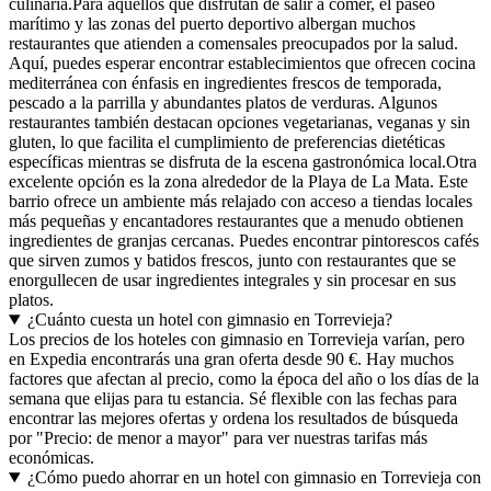
culinaria.Para aquellos que disfrutan de salir a comer, el paseo
marítimo y las zonas del puerto deportivo albergan muchos
restaurantes que atienden a comensales preocupados por la salud.
Aquí, puedes esperar encontrar establecimientos que ofrecen cocina
mediterránea con énfasis en ingredientes frescos de temporada,
pescado a la parrilla y abundantes platos de verduras. Algunos
restaurantes también destacan opciones vegetarianas, veganas y sin
gluten, lo que facilita el cumplimiento de preferencias dietéticas
específicas mientras se disfruta de la escena gastronómica local.Otra
excelente opción es la zona alrededor de la Playa de La Mata. Este
barrio ofrece un ambiente más relajado con acceso a tiendas locales
más pequeñas y encantadores restaurantes que a menudo obtienen
ingredientes de granjas cercanas. Puedes encontrar pintorescos cafés
que sirven zumos y batidos frescos, junto con restaurantes que se
enorgullecen de usar ingredientes integrales y sin procesar en sus
platos.
¿Cuánto cuesta un hotel con gimnasio en Torrevieja?
Los precios de los hoteles con gimnasio en Torrevieja varían, pero
en Expedia encontrarás una gran oferta desde 90 €. Hay muchos
factores que afectan al precio, como la época del año o los días de la
semana que elijas para tu estancia. Sé flexible con las fechas para
encontrar las mejores ofertas y ordena los resultados de búsqueda
por "Precio: de menor a mayor" para ver nuestras tarifas más
económicas.
¿Cómo puedo ahorrar en un hotel con gimnasio en Torrevieja con