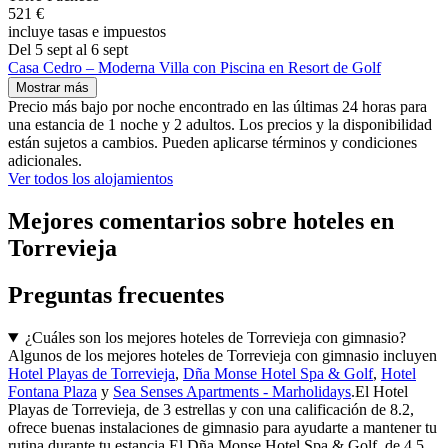
521 €
incluye tasas e impuestos
Del 5 sept al 6 sept
Casa Cedro – Moderna Villa con Piscina en Resort de Golf
Mostrar más
Precio más bajo por noche encontrado en las últimas 24 horas para
una estancia de 1 noche y 2 adultos. Los precios y la disponibilidad
están sujetos a cambios. Pueden aplicarse términos y condiciones
adicionales.
Ver todos los alojamientos
Mejores comentarios sobre hoteles en
Torrevieja
Preguntas frecuentes
¿Cuáles son los mejores hoteles de Torrevieja con gimnasio?
Algunos de los mejores hoteles de Torrevieja con gimnasio incluyen
Hotel Playas de Torrevieja
,
Dña Monse Hotel Spa & Golf
,
Hotel
Fontana Plaza
y
Sea Senses Apartments - Marholidays
.El Hotel
Playas de Torrevieja, de 3 estrellas y con una calificación de 8.2,
ofrece buenas instalaciones de gimnasio para ayudarte a mantener tu
rutina durante tu estancia.El Dña Monse Hotel Spa & Golf, de 4.5