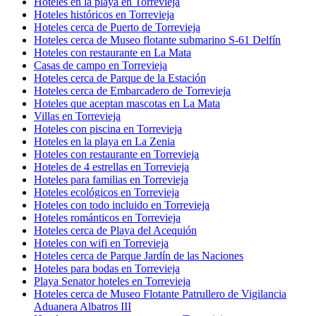
Hoteles en la playa en Torrevieja
Hoteles históricos en Torrevieja
Hoteles cerca de Puerto de Torrevieja
Hoteles cerca de Museo flotante submarino S-61 Delfín
Hoteles con restaurante en La Mata
Casas de campo en Torrevieja
Hoteles cerca de Parque de la Estación
Hoteles cerca de Embarcadero de Torrevieja
Hoteles que aceptan mascotas en La Mata
Villas en Torrevieja
Hoteles con piscina en Torrevieja
Hoteles en la playa en La Zenia
Hoteles con restaurante en Torrevieja
Hoteles de 4 estrellas en Torrevieja
Hoteles para familias en Torrevieja
Hoteles ecológicos en Torrevieja
Hoteles con todo incluido en Torrevieja
Hoteles románticos en Torrevieja
Hoteles cerca de Playa del Acequión
Hoteles con wifi en Torrevieja
Hoteles cerca de Parque Jardín de las Naciones
Hoteles para bodas en Torrevieja
Playa Senator hoteles en Torrevieja
Hoteles cerca de Museo Flotante Patrullero de Vigilancia
Aduanera Albatros III