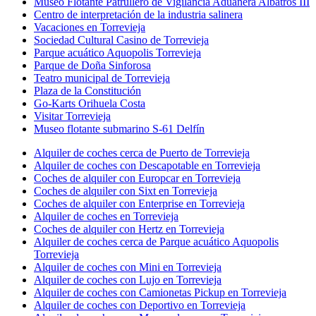
Museo Flotante Patrullero de Vigilancia Aduanera Albatros III
Centro de interpretación de la industria salinera
Vacaciones en Torrevieja
Sociedad Cultural Casino de Torrevieja
Parque acuático Aquopolis Torrevieja
Parque de Doña Sinforosa
Teatro municipal de Torrevieja
Plaza de la Constitución
Go-Karts Orihuela Costa
Visitar Torrevieja
Museo flotante submarino S-61 Delfín
Alquiler de coches cerca de Puerto de Torrevieja
Alquiler de coches con Descapotable en Torrevieja
Coches de alquiler con Europcar en Torrevieja
Coches de alquiler con Sixt en Torrevieja
Coches de alquiler con Enterprise en Torrevieja
Alquiler de coches en Torrevieja
Coches de alquiler con Hertz en Torrevieja
Alquiler de coches cerca de Parque acuático Aquopolis
Torrevieja
Alquiler de coches con Mini en Torrevieja
Alquiler de coches con Lujo en Torrevieja
Alquiler de coches con Camionetas Pickup en Torrevieja
Alquiler de coches con Deportivo en Torrevieja