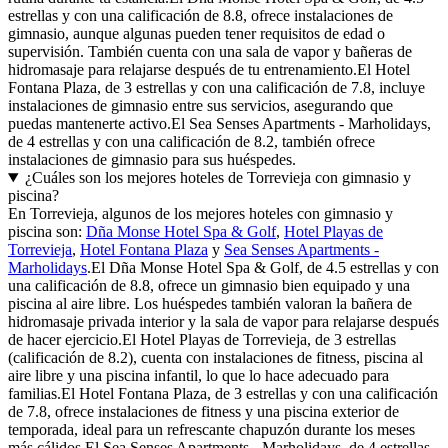
estrellas y con una calificación de 8.8, ofrece instalaciones de
gimnasio, aunque algunas pueden tener requisitos de edad o
supervisión. También cuenta con una sala de vapor y bañeras de
hidromasaje para relajarse después de tu entrenamiento.El Hotel
Fontana Plaza, de 3 estrellas y con una calificación de 7.8, incluye
instalaciones de gimnasio entre sus servicios, asegurando que
puedas mantenerte activo.El Sea Senses Apartments - Marholidays,
de 4 estrellas y con una calificación de 8.2, también ofrece
instalaciones de gimnasio para sus huéspedes.
¿Cuáles son los mejores hoteles de Torrevieja con gimnasio y
piscina?
En Torrevieja, algunos de los mejores hoteles con gimnasio y
piscina son:
Dña Monse Hotel Spa & Golf
,
Hotel Playas de
Torrevieja
,
Hotel Fontana Plaza
y
Sea Senses Apartments -
Marholidays
.El Dña Monse Hotel Spa & Golf, de 4.5 estrellas y con
una calificación de 8.8, ofrece un gimnasio bien equipado y una
piscina al aire libre. Los huéspedes también valoran la bañera de
hidromasaje privada interior y la sala de vapor para relajarse después
de hacer ejercicio.El Hotel Playas de Torrevieja, de 3 estrellas
(calificación de 8.2), cuenta con instalaciones de fitness, piscina al
aire libre y una piscina infantil, lo que lo hace adecuado para
familias.El Hotel Fontana Plaza, de 3 estrellas y con una calificación
de 7.8, ofrece instalaciones de fitness y una piscina exterior de
temporada, ideal para un refrescante chapuzón durante los meses
más cálidos.El Sea Senses Apartments - Marholidays, de 4 estrellas