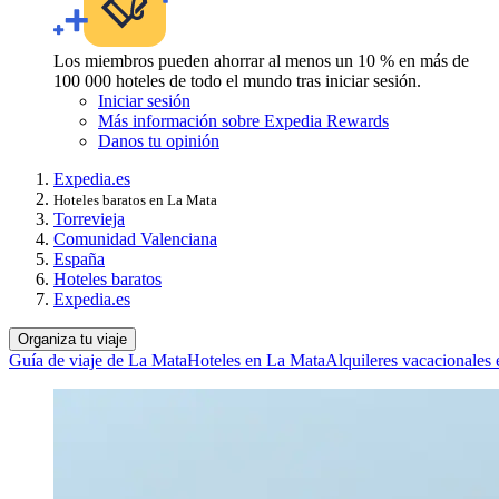
Los miembros pueden ahorrar al menos un 10 % en más de
100 000 hoteles de todo el mundo tras iniciar sesión.
Iniciar sesión
Más información sobre Expedia Rewards
Danos tu opinión
Expedia.es
Hoteles baratos en La Mata
Torrevieja
Comunidad Valenciana
España
Hoteles baratos
Expedia.es
Organiza tu viaje
Guía de viaje de La Mata
Hoteles en La Mata
Alquileres vacacionales