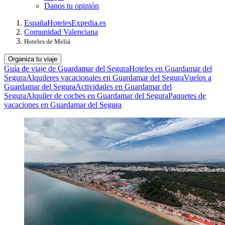
Danos tu opinión
España
Hoteles
Expedia.es
Comunidad Valenciana
Hoteles de Meliá
Organiza tu viaje
Guía de viaje de Guardamar del Segura
Hoteles en Guardamar del
Segura
Alquileres vacacionales en Guardamar del Segura
Vuelos a
Guardamar del Segura
Actividades en Guardamar del
Segura
Alquiler de coches en Guardamar del Segura
Paquetes de
vacaciones en Guardamar del Segura