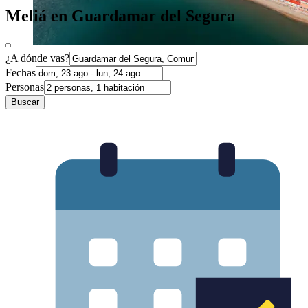
Meliá en Guardamar del Segura
¿A dónde vas?
Fechas
Personas
Buscar