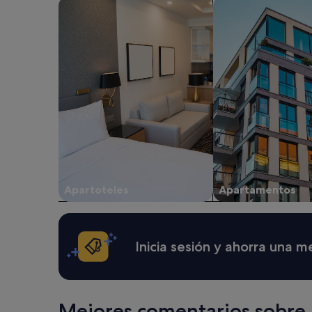
para
Buscar apartoteles
Buscar apartament
r
l
una
c
l
estancia
a
a
de
r
n
1 noche
e
t
y
n
,
2 adultos.
l
l
Los
a
’
precios
z
a
y
o
p
la
n
p
disponibilidad
a
a
están
.
r
sujetos
L
t
a
o
e
Apartoteles
Apartamentos
cambios.
d
m
Pueden
e
e
aplicarse
m
n
términos
á
t
y
Inicia sesión y ahorra una 
s
e
condiciones
,
t
adicionales.
t
l
o
e
d
s
Mejores comentarios sobre 
o
e