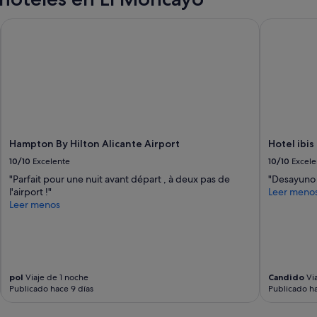
Hampton By Hilton Alicante Airport
Hotel ibis 
Hampton By Hilton Alicante Airport
Hotel ibis
10/10
Excelente
10/10
Excele
"Parfait pour une nuit avant départ , à deux pas de
"Desayuno 
l'airport !"
Leer meno
Leer menos
pol
Viaje de 1 noche
Candido
Via
Publicado hace 9 días
Publicado h