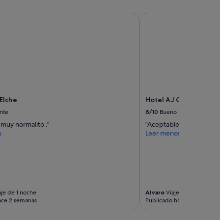
Elche
Hotel AJ Gran Alacant
 Elche
Hotel AJ Gran Alacant
nte
8/10
Bueno
muy normalito ."
"Aceptable pero calida
s
Leer menos
je de 1 noche
Alvaro
Viaje de 1 noche
ace 2 semanas
Publicado hace 2 semanas