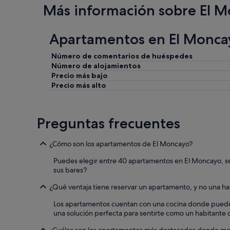
o
u
Más información sobre El 
.
e
Q
r
u
d
Apartamentos en El Monca
e
e
d
r
a
i
Número de comentarios de huéspedes
m
e
Número de alojamientos
o
n
Precio más bajo
s
"
Precio más alto
s
o
r
Preguntas frecuentes
p
r
e
¿Cómo son los apartamentos de El Moncayo?
n
d
Puedes elegir entre 40 apartamentos en El Moncayo, se
i
sus bares?
d
o
¿Qué ventaja tiene reservar un apartamento, y no una ha
s
p
Los apartamentos cuentan con una cocina donde puedes 
o
una solución perfecta para sentirte como un habitante de
r