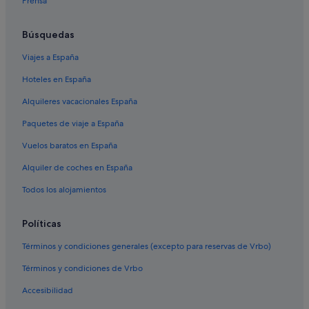
Prensa
Hoteles en la playa en Rojales
Villas en Formentera del Segura
Búsquedas
Hoteles cerca de Campo de golf La Marquesa
Viajes a España
Villas en Quesada
Hoteles en España
Casas de campo en Rojales
Alquileres vacacionales España
Albergues en Rojales
Paquetes de viaje a España
Residences en Guardamar del Segura
Vuelos baratos en España
Complejos turísticos en Quesada
Alquiler de coches en España
Hoteles cerca de Parque acuático Rojales AquaPark
Hoteles con gimnasio en Rojales
Todos los alojamientos
Albergues en Formentera del Segura
Políticas
Casas privadas de vacaciones en Guardamar del Segura
Términos y condiciones generales (excepto para reservas de Vrbo)
Apartamentos en Benijófar
Términos y condiciones de Vrbo
Pensiones en Benijófar
Accesibilidad
Hoteles en la playa en Quesada