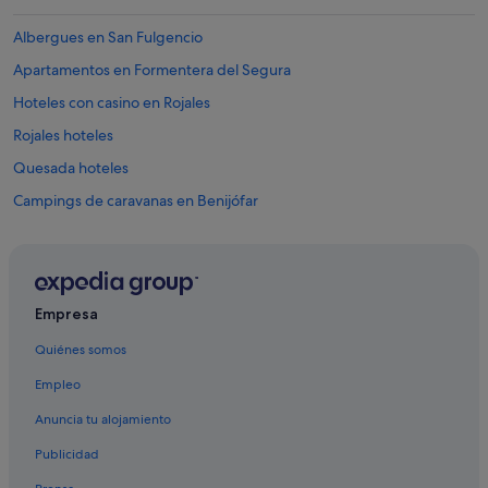
Albergues en San Fulgencio
Apartamentos en Formentera del Segura
Hoteles con casino en Rojales
Rojales hoteles
Quesada hoteles
Campings de caravanas en Benijófar
Hoteles con restaurante en Rojales
Lo Crispín hoteles
Casas rurales en Quesada
Empresa
Benijófar hoteles
Quiénes somos
Hoteles con piscina en Rojales
Empleo
Hoteles de 3 estrellas en Guardamar del Segura
Anuncia tu alojamiento
Chalets en Formentera del Segura
Publicidad
Posadas en Rojales