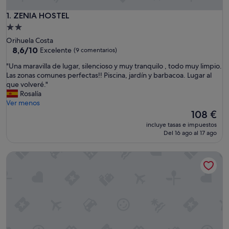
ZENIA HOSTEL
1. ZENIA HOSTEL
Alojamiento
de
Orihuela Costa
2.0 estrellas
8.6
8,6/10
Excelente
(9 comentarios)
sobre
"
"Una maravilla de lugar, silencioso y muy tranquilo , todo muy limpio.
10,
U
Las zonas comunes perfectas!! Piscina, jardín y barbacoa. Lugar al
Excelente,
n
que volveré."
(9 comentarios)
a
Rosalía
m
Ver menos
a
El
108 €
r
precio
incluye tasas e impuestos
a
actual
Del 16 ago al 17 ago
v
es
i
de
Albergue Las Salinas
l
108 €
l
a
d
e
l
u
g