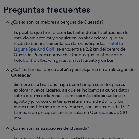
e
Preguntas frecuentes
v
o
l
¿Cuáles son los mejores albergues de Quesada?
v
e
Es posible que te interesen las tarifas de las habitaciones de
r
este alojamiento muy popular en los alrededores, que ha
é
recibido buenos comentarios de los huéspedes:
Hotel La
.
Laguna Spa And Golf
: se encuentra a 2,2 km del centro de
"
Quesada. Puedes aprovechar todo lo que te ofrece este
hotel, entre ellos, wifi gratis, un restaurante y un bar.
¿Cuál es la mejor época del año para alojarme en un albergue de
Quesada?
Siempre está bien que haga buen tiempo cuando quieres
explorar nuevos lugares, así que te indicamos algunos datos
sobre el clima de la zona. Los meses más cálidos suelen ser
agosto y julio, con una temperatura media de 25 °C, y los
meses más fríos son enero y febrero, con una media de 13 °C.
La media de precipitaciones anuales en Quesada es de 310
mm.
¿Cuáles son las atracciones de Quesada?
En general, Quesada es una ciudad famosa por sus bares,