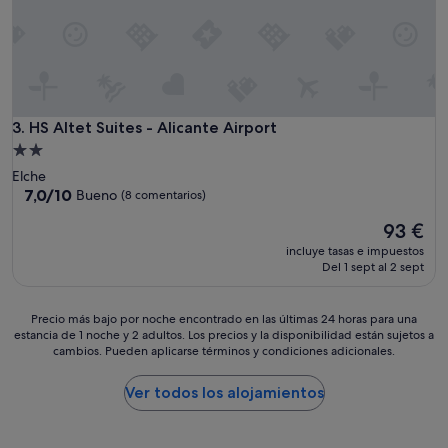
o
,
t
o
d
o
m
HS Altet Suites - Alicante Airport
3. HS Altet Suites - Alicante Airport
u
y
Alojamiento
l
de
Elche
i
2.0 estrellas
7.0
7,0/10
Bueno
(8 comentarios)
m
sobre
p
El
93 €
10,
i
precio
Bueno,
incluye tasas e impuestos
o
actual
(8 comentarios)
Del 1 sept al 2 sept
.
es
L
de
a
93 €
Precio
Precio más bajo por noche encontrado en las últimas 24 horas para una
s
estancia de 1 noche y 2 adultos. Los precios y la disponibilidad están sujetos a
más
z
cambios. Pueden aplicarse términos y condiciones adicionales.
bajo
o
por
n
noche
Ver todos los alojamientos
a
encontrado
s
en
c
las