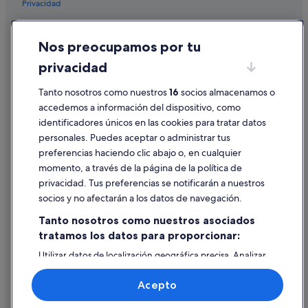
Privacidad
Campings de caravanas en Quesada
Casas privadas de vacaciones en Rojales
Cookies
Nos preocupamos por tu
Hoteles de aventura en Guardamar del Segura
Condiciones de uso
privacidad
Hoteles que aceptan mascotas en Rojales
Información legal/contacto
Hoteles con spa en Rojales
Pautas sobre el contenido y cómo denunciar contenido
Tanto nosotros como nuestros
16
socios almacenamos o
accedemos a información del dispositivo, como
Villas en Guardamar del Segura
identificadores únicos en las cookies para tratar datos
Ayuda
Campings de caravanas en Daya Vieja
personales. Puedes aceptar o administrar tus
Ayuda
Hoteles de 5 estrellas en Rojales
preferencias haciendo clic abajo o, en cualquier
momento, a través de la página de la política de
Hoteles con bar en Rojales
Cancelar un vuelo
privacidad. Tus preferencias se notificarán a nuestros
Pensiones en Formentera del Segura
Cancelar una reserva de hotel o de un alquiler vacacional
socios y no afectarán a los datos de navegación.
Hoteles de 3 estrellas en Benijófar
Plazos de reembolso
Tanto nosotros como nuestros asociados
Chalets en Guardamar del Segura
tratamos los datos para proporcionar:
Utilizar un cupón de Expedia
Campings de caravanas en Guardamar del Segura
Utilizar datos de localización geográfica precisa. Analizar
Documentos para viajes internacionales
activamente las características del dispositivo para su
Condominios en Guardamar del Segura
identificación. Almacenar la información en un dispositivo
Acepto
y/o acceder a ella. Publicidad y contenido personalizados,
Hoteles en la playa en Guardamar del Segura
medición de publicidad y contenido, investigación de