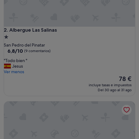
a
r
,
s
i
l
Albergue Las Salinas
2. Albergue Las Salinas
e
Alojamiento
n
de
San Pedro del Pinatar
c
1.0 estrella
6.8
6,8/10
(9 comentarios)
i
sobre
o
"
"Todo bien "
10,
s
T
Jesus
(9 comentarios)
o
o
Ver menos
y
d
El
78 €
m
o
precio
u
incluye tasas e impuestos
b
actual
Del 30 ago al 31 ago
y
i
es
t
e
de
r
HS Altet Suites - Alicante Airport
n
78 €
a
"
n
q
u
i
l