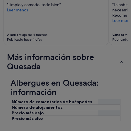
j
"Limpio y comodo, todo bien"
"La habita
a
Leer menos
necesario.
r
Recomend
d
Leer men
í
n
y
Alexis
Viaje de 4 noches
Vanesa
Viaj
b
Publicado hace 4 días
Publicado h
a
r
Más información sobre
b
a
Quesada
c
o
a
Albergues en Quesada:
.
L
información
u
g
Número de comentarios de huéspedes
a
Número de alojamientos
r
Precio más bajo
a
Precio más alto
l
q
u