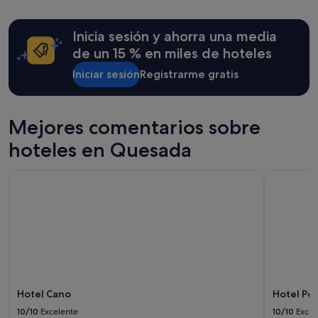
o
últimas
m
24 horas
u
Inicia sesión y ahorra una media
para
n
una
de un 15 % en miles de hoteles
e
estancia
s
Iniciar sesión
Registrarme gratis
de
p
1 noche
e
y
r
2 adultos.
f
Mejores comentarios sobre
Los
e
precios
hoteles en Quesada
c
y
t
la
a
Hotel Cano
Hotel Port
disponibilidad
s
están
!
sujetos
!
a
P
cambios.
i
Pueden
s
aplicarse
c
términos
i
y
n
condiciones
Hotel Cano
Hotel Por
a
adicionales.
,
10/10
Excelente
10/10
Excel