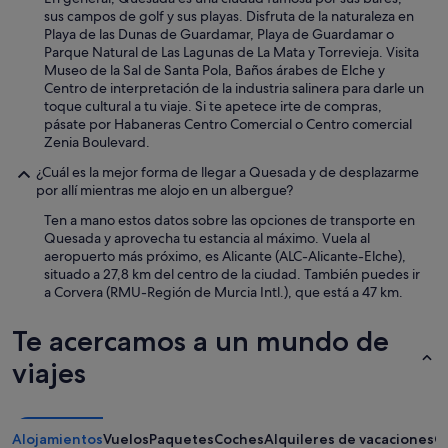
sus campos de golf y sus playas. Disfruta de la naturaleza en
Playa de las Dunas de Guardamar, Playa de Guardamar o
Parque Natural de Las Lagunas de La Mata y Torrevieja. Visita
Museo de la Sal de Santa Pola, Baños árabes de Elche y
Centro de interpretación de la industria salinera para darle un
toque cultural a tu viaje. Si te apetece irte de compras,
pásate por Habaneras Centro Comercial o Centro comercial
Zenia Boulevard.
¿Cuál es la mejor forma de llegar a Quesada y de desplazarme
por allí mientras me alojo en un albergue?
Ten a mano estos datos sobre las opciones de transporte en
Quesada y aprovecha tu estancia al máximo. Vuela al
aeropuerto más próximo, es Alicante (ALC-Alicante-Elche),
situado a 27,8 km del centro de la ciudad. También puedes ir
a Corvera (RMU-Región de Murcia Intl.), que está a 47 km.
Te acercamos a un mundo de
viajes
Alojamientos
Vuelos
Paquetes
Coches
Alquileres de vacaciones
O