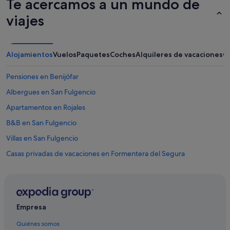
Te acercamos a un mundo de
a
d
viajes
i
s
f
r
Alojamientos
Vuelos
Paquetes
Coches
Alquileres de vacaciones
O
u
t
a
Pensiones en Benijófar
r
Albergues en San Fulgencio
d
e
Apartamentos en Rojales
l
a
B&B en San Fulgencio
t
Villas en San Fulgencio
r
a
Casas privadas de vacaciones en Formentera del Segura
n
q
Hoteles baratos en Rojales
u
Casas rurales en Quesada
i
l
Hoteles con spa en San Fulgencio
i
Empresa
d
Casas privadas de vacaciones en Rojales
a
Quiénes somos