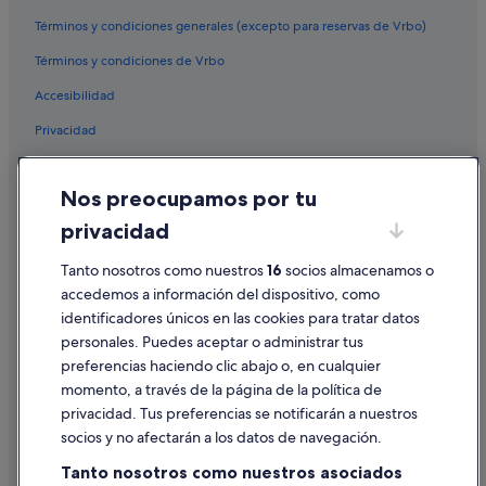
San Fulgencio hoteles
b
u
Términos y condiciones generales (excepto para reservas de Vrbo)
Hoteles con piscina en Rojales
e
Términos y condiciones de Vrbo
n
Campings de caravanas en Benijófar
a
Accesibilidad
Pensiones en Quesada
s
v
Privacidad
Hoteles que aceptan mascotas en Rojales
i
s
Albergues en Quesada
Cookies
t
Nos preocupamos por tu
Independent hoteles en Rojales
Condiciones de uso
a
s
privacidad
Campings de caravanas en Quesada
Información legal/contacto
d
e
Hoteles con spa en Rojales
Tanto nosotros como nuestros
16
socios almacenamos o
Pautas sobre el contenido y cómo denunciar contenido
e
accedemos a información del dispositivo, como
Villas en Rojales
s
identificadores únicos en las cookies para tratar datos
t
Ayuda
Hoteles en la playa en Rojales
r
personales. Puedes aceptar o administrar tus
e
Ayuda
Hoteles para familias en Daya Vieja
preferencias haciendo clic abajo o, en cualquier
l
momento, a través de la página de la política de
Apartamentos en Benijófar
Cancelar un vuelo
l
privacidad. Tus preferencias se notificarán a nuestros
a
Benijófar hoteles
Cancelar una reserva de hotel o de un alquiler vacacional
s
socios y no afectarán a los datos de navegación.
.
Casas de campo en San Fulgencio
Plazos de reembolso
Tanto nosotros como nuestros asociados
L