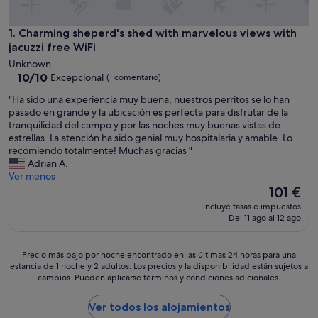
Charming sheperd's shed with marvelous views with jacuzzi 
1. Charming sheperd's shed with marvelous views with
jacuzzi free WiFi
Unknown
10.0
10/10
Excepcional
(1 comentario)
sobre
"
"Ha sido una experiencia muy buena, nuestros perritos se lo han
10,
H
pasado en grande y la ubicación es perfecta para disfrutar de la
Excepcional,
a
tranquilidad del campo y por las noches muy buenas vistas de
(1 comentario)
s
estrellas. La atención ha sido genial muy hospitalaria y amable .Lo
i
recomiendo totalmente! Muchas gracias "
d
Adrian A.
o
Ver menos
u
El
101 €
n
precio
incluye tasas e impuestos
a
actual
Del 11 ago al 12 ago
e
es
x
de
p
101 €
Precio
Precio más bajo por noche encontrado en las últimas 24 horas para una
e
estancia de 1 noche y 2 adultos. Los precios y la disponibilidad están sujetos a
más
r
cambios. Pueden aplicarse términos y condiciones adicionales.
bajo
i
por
e
noche
Ver todos los alojamientos
n