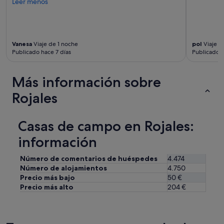
y
Leer menos
l
a
u
b
Vanesa
Viaje de 1 noche
pol
Viaje d
i
Publicado hace 7 días
Publicado h
c
a
c
Más información sobre
i
ó
Rojales
n
e
s
Casas de campo en Rojales:
p
e
información
r
f
Número de comentarios de huéspedes
4.474
e
Número de alojamientos
4.750
c
Precio más bajo
50 €
t
Precio más alto
204 €
a
p
a
r