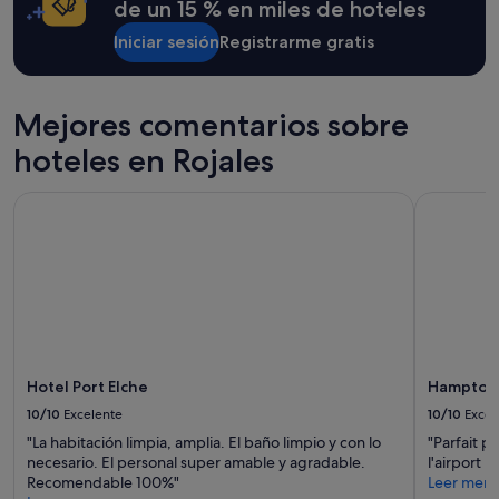
condiciones
de un 15 % en miles de hoteles
t
adicionales.
o
Iniciar sesión
Registrarme gratis
s
s
e
Mejores comentarios sobre
l
o
hoteles en Rojales
h
a
n
Hotel Port Elche
Hampton By
p
a
s
a
d
o
e
n
g
Hotel Port Elche
Hampton B
r
10/10
Excelente
10/10
Excel
a
n
"La habitación limpia, amplia. El baño limpio y con lo
"Parfait p
d
necesario. El personal super amable y agradable.
l'airport !"
e
Recomendable 100%"
Leer men