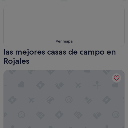
Ver mapa
las mejores casas de campo en
Rojales
Charming sheperd's shed with marvelous views with jacuzzi 