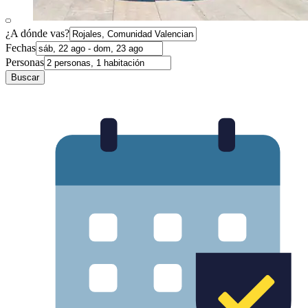
¿A dónde vas?
Fechas
Personas
Buscar