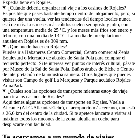
Expedia tiene en Rojales.
¿Cuándo debería organizar mi viaje a los casinos de Rojales?
Es posible que pases bastante tiempo dentro del alojamiento, pero, si
quieres dar una vuelta, ver las tendencias del tiempo locales nunca
está de más. Los meses más cálidos suelen ser agosto y julio, con
una temperatura media de 25 °C, y los meses más fríos son enero y
febrero, con una media de 13 °C. La media de precipitaciones
anuales en Rojales es de 309 mm.
¿Qué puedo hacer en Rojales?
Puedes ir a Habaneras Centro Comercial, Centro comercial Zenia
Boulevard o Mercado de abastos de Santa Pola para comprar el
recuerdo perfecto. Si te interesa ver puntos de interés cultural, pásate
por Museo de la Sal de Santa Pola, Baños árabes de Elche o Centro
de interpretación de la industria salinera. Otros lugares que puedes
visitar son Campo de golf La Marquesa y Parque acuático Rojales
AquaPark.
¿Cuáles son las opciones de transporte mientras estoy de viaje
para ir a los casinos de Rojales?
Aquí tienes algunas opciones de transporte en Rojales. Vuela a
Alicante (ALC-Alicante-Elche), el aeropuerto más cercano, que está
a 26,6 km del centro de la ciudad. Si te apetece lanzarte a visitar al
máximo todos los rincones de la zona, alquila un coche para
desplazarte con facilidad.
Te acercamos a un mundo de viajes