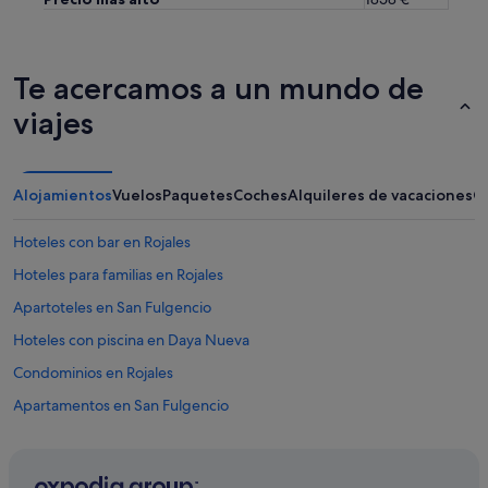
r
t
a
b
Te acercamos a un mundo de
l
e
viajes
b
e
d
.
Alojamientos
Vuelos
Paquetes
Coches
Alquileres de vacaciones
O
R
e
s
Hoteles con bar en Rojales
t
Hoteles para familias en Rojales
a
u
Apartoteles en San Fulgencio
r
a
Hoteles con piscina en Daya Nueva
n
Condominios en Rojales
t
s
Apartamentos en San Fulgencio
w
e
Hoteles de 3 estrellas en Rojales
r
Hoteles con piscina en San Fulgencio
e