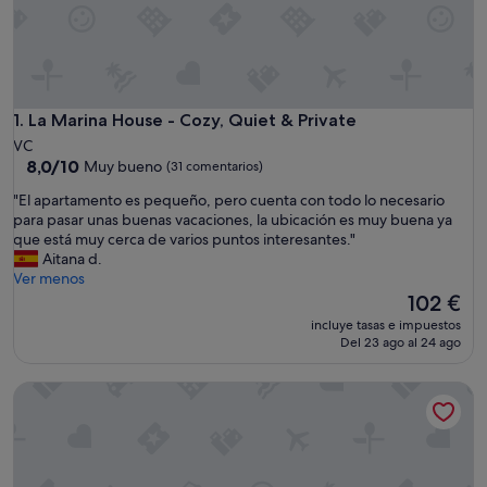
La Marina House - Cozy, Quiet & Private
1. La Marina House - Cozy, Quiet & Private
VC
8.0
8,0/10
Muy bueno
(31 comentarios)
sobre
"
"El apartamento es pequeño, pero cuenta con todo lo necesario
10,
E
para pasar unas buenas vacaciones, la ubicación es muy buena ya
Muy
l
que está muy cerca de varios puntos interesantes."
bueno,
a
Aitana d.
(31 comentarios)
p
Ver menos
a
El
102 €
r
precio
incluye tasas e impuestos
t
actual
Del 23 ago al 24 ago
a
es
m
de
Villa 'Rosa - Urbanización La Marina' con Wi-Fi, aire acondici
e
102 €
n
t
o
e