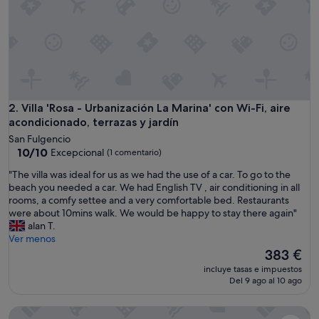
s
p
e
q
u
e
ñ
o
,
Villa 'Rosa - Urbanización La Marina' con Wi-Fi, aire acondici
2. Villa 'Rosa - Urbanización La Marina' con Wi-Fi, aire
p
acondicionado, terrazas y jardín
e
San Fulgencio
r
10.0
10/10
Excepcional
(1 comentario)
o
sobre
c
"
"The villa was ideal for us as we had the use of a car. To go to the
10,
u
T
beach you needed a car. We had English TV , air conditioning in all
Excepcional,
e
h
rooms, a comfy settee and a very comfortable bed. Restaurants
(1 comentario)
n
e
were about 10mins walk. We would be happy to stay there again"
t
v
alan T.
a
i
Ver menos
c
l
El
383 €
o
l
precio
incluye tasas e impuestos
n
a
actual
Del 9 ago al 10 ago
t
w
es
o
a
de
d
Casa 'Lustigmann 2' con terraza privada, Wi-Fi y aire acondi
s
383 €