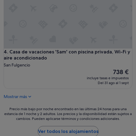
b
a
u
c
e
a
n
r
a
.
s
T
v
o
a
g
c
o
Casa de vacaciones 'Sam' con piscina privada, Wi-Fi y aire 
4. Casa de vacaciones 'Sam' con piscina privada, Wi-Fi y
a
t
c
aire acondicionado
o
i
t
San Fulgencio
o
h
El
738 €
n
e
precio
incluye tasas e impuestos
e
b
actual
Del 31 ago al 1 sept
s
e
es
,
a
de
l
Mostrar más
c
738 €
a
h
u
y
Precio
Precio más bajo por noche encontrado en las últimas 24 horas para una
b
o
estancia de 1 noche y 2 adultos. Los precios y la disponibilidad están sujetos a
más
i
u
cambios. Pueden aplicarse términos y condiciones adicionales.
bajo
c
n
por
a
e
noche
Ver todos los alojamientos
c
e