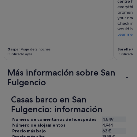
a
centre hot
s
c
everything
a
o
promenade,
n
m
your door
t
f
Check in 
e
y
would happ
s
s
Leer men
.
e
"
t
Gaspar
Viaje de 2 noches
Sorelle
Via
t
Publicado ayer
Publicado h
e
e
a
Más información sobre San
n
d
Fulgencio
a
v
e
Casas barco en San
r
y
Fulgencio: información
c
o
Número de comentarios de huéspedes
4.849
m
Número de alojamientos
4.944
f
Precio más bajo
63 €
o
Precio más alto
1858 €