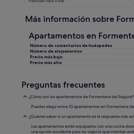
Publicado hace 3 días
i
n
t
e
e
í
j
n
s
Más información sobre For
a
w
i
y
e
m
a
r
a
Apartamentos en Formente
m
k
.
u
t
E
Número de comentarios de huéspedes
y
e
r
Número de alojamientos
p
n
a
o
Precio más bajo
i
m
c
Precio más alto
e
e
a
t
j
d
.
o
i
D
r
Preguntas frecuentes
s
u
n
t
s
o
a
W
b
¿Cómo son los apartamentos de Formentera del Segura?
n
a
a
c
t
ñ
Puedes elegir entre 10 apartamentos en Formentera del
i
e
a
a
¿Quieres saber si un apartamento es la respuesta más a
r
r
d
f
s
Los apartamentos están equipados con una cocina donde
e
l
e
una opción excelente para los viajeros que intentan evi
l
e
e