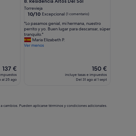
Residencia Altos Del Sol
8. Residencia Altos Del Sol
Torrevieja
10.0
10/10
Excepcional
(1 comentario)
sobre
"
"Lo pasamos genial, mi hermana, nuestro
10,
L
perrito y yo. Buen lugar para descansar, súper
Excepcional,
o
tranquilo."
(1 comentario)
p
Maria Elizabeth P.
a
Ver menos
s
a
m
o
El
El
137 €
150 €
s
precio
precio
 impuestos
incluye tasas e impuestos
g
actual
actual
 al 25 ago
Del 31 ago al 1 sept
e
es
es
n
de
de
i
137 €
150 €
a
l
s a cambios. Pueden aplicarse términos y condiciones adicionales.
,
m
i
h
e