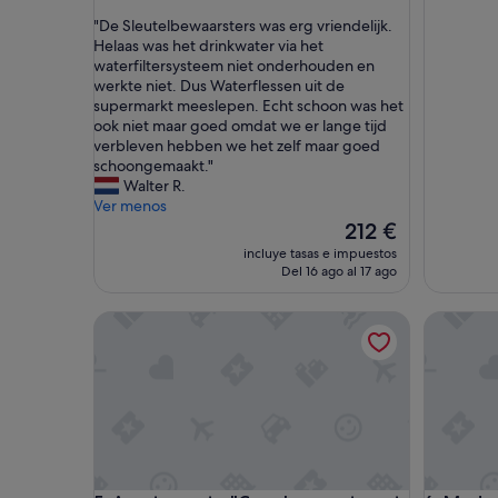
sobre
"
"De Sleutelbewaarsters was erg vriendelijk.
10,
D
Helaas was het drinkwater via het
(1 comentario)
e
waterfiltersysteem niet onderhouden en
S
werkte niet. Dus Waterflessen uit de
l
supermarkt meeslepen. Echt schoon was het
e
ook niet maar goed omdat we er lange tijd
u
verbleven hebben we het zelf maar goed
t
schoongemaakt."
e
Walter R.
l
Ver menos
b
El
212 €
e
precio
incluye tasas e impuestos
w
actual
Del 16 ago al 17 ago
a
es
a
de
Apartamento "Cosy Luxapartment 4 pers" con piscin
Modern A
r
212 €
s
t
e
r
s
w
a
s