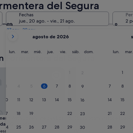
rmentera del Segura
En dos meses
Fechas
Per
2 oct - 4 oct
jue., 20 ago. - vie., 21 ago.
2 p
entro de cuatro meses
27 nov - 29 nov
Tus
agosto de 2026
meses
actuales
son
lunes
martes
miércoles
jueves
viernes
sábado
domingo
lunes
lun.
mar.
mié.
jue.
vie.
sáb.
dom.
lun.
mar.
n Formentera del Segura
August
de
2026
t With Lovely Vieuws Los Altos Ciudad Quesada
Casita Stam Vistabellagolf Ori
1
1
2
y
September
3
4
5
6
7
8
7
8
9
de
2026.
10
11
12
13
14
15
14
15
16
17
18
19
20
21
22
21
22
23
t With Lovely Vieuws Los Altos Ciudad Quesada
Casita Stam Vistabellagolf Ori
ment With Lovely Vieuws Los
3. Casita Stam Vistabellagolf
iudad Quesada
Alicante
24
25
26
27
28
29
28
29
30
10.0
10/10
Excepcional
uesada
(2 comentarios