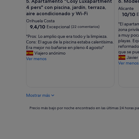
Apartamento "Cosy Luxapartment 4 pers" con piscin
Modern A
5. Apartamento "Cosy Luxapartment
6. Mode
e
4 pers" con piscina, jardín, terraza,
r
Alicante
g
aire acondicionado y Wi-Fi
10.0
10/10
E
v
sobre
Orihuela Costa
"
"El aparta
r
10,
9.4
9,4/10
Excepcional
(22 comentarios)
E
zona privil
i
Excepcio
sobre
l
a muy poca
e
"
(1 coment
"Pros: Lo amplio que era todo y la limpieza.
10,
a
playas. Eq
n
P
Cons: El agua de la piscina estaba calentísima.
Excepcional,
p
reformado 
d
r
Era mejor no bañarse en pleno 4 agosto"
(22 comentarios)
a
que se pu
e
o
Viajero anónimo
r
Javier
l
s
Ver menos
t
Ver menos
i
:
a
j
L
m
k
o
e
.
a
n
H
m
t
e
p
Mostrar más
o
l
l
s
a
i
e
Precio
a
Precio más bajo por noche encontrado en las últimas 24 horas par
o
e
más
s
q
n
bajo
w
u
c
por
a
e
u
noche
s
e
e
encontrado
h
r