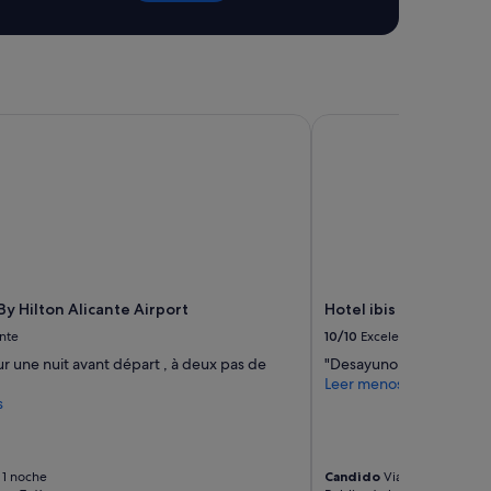
u
e
n
l
u
g
 Hilton Alicante Airport
Hotel ibis Elche
a
r
p
a
r
a
d
e
s
c
y Hilton Alicante Airport
Hotel ibis Elche
a
nte
10/10
Excelente
n
s
ur une nuit avant départ , à deux pas de
"Desayuno muy normalito
a
Leer menos
r
s
,
s
ú
 1 noche
Candido
Viaje de 1 noche
p