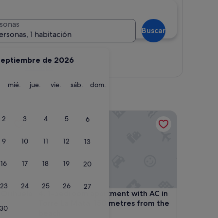
sonas
Buscar
ersonas, 1 habitación
septiembre de 2026
Ver mapa
martes
miércoles
jueves
viernes
sábado
domingo
mié.
jue.
vie.
sáb.
dom.
huela
1-bedroom apartment with AC in Torre La Mata, 15
2
3
4
5
6
9
10
11
12
13
16
17
18
19
20
23
24
25
26
27
huela
1-bedroom apartment with AC in Torre La Mata, 15
 Orihuela
4. 1-bedroom apartment with AC in
Torre La Mata, 150 metres from the
30
beach
)