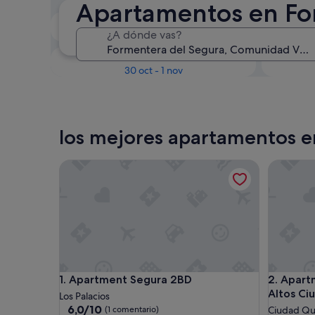
Apartamentos en Fo
En dos semanas
¿A dónde vas?
21 ago - 23 ago
Dentro de tres meses
D
30 oct - 1 nov
los mejores apartamentos e
Apartment Segura 2BD
Apartmen
Apartment Segura 2BD
Apartmen
1. Apartment Segura 2BD
2. Apart
Altos C
Los Palacios
6.0
6,0/10
(1 comentario)
Ciudad Q