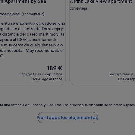
a, jardín, terraza, aire acondicionado y Wi-Fi
partment by Sea
Pink Lake view apartment
rn Apartment by Sea
7. Pink Lake view apartment
s
é
torrevieja
j
xcepcional
(1 comentario)
o
mento se encuentra ubicado en una
u
egiada en el centro de Torrevieja y
r
nal,
 distancia del paseo maritimo y las
,
ario)
uipado al 100%, absolutamente
a
y muy cerca de cualquier servicio
p
eda necesitar. Muy recomendable"
p
 C.
a
r
El
t
189 €
precio
e
incluye tasas e impuestos
incluye tasas e
actual
m
Del 31 ago al 1 sept
Del 24 ago
es
e
de
n
189 €
t
c
o
a una estancia de 1 noche y 2 adultos. Los precios y la disponibilidad están sujeto
n
f
Ver todos los alojamientos
o
r
t