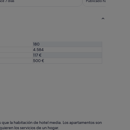
ce 7 días
Publicado hace 13 días
e
r
t
r
a
n
q
u
180
i
4.584
l
o
117 €
.
500 €
"
 que la habitación de hotel media. Los apartamentos son
quieren los servicios de un hogar.