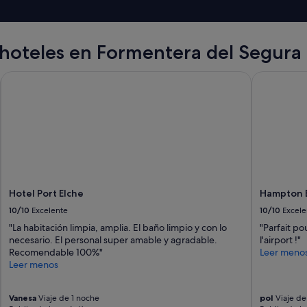
i
o
n
.
hoteles en Formentera del Segura
"
Hotel Port Elche
Hampton By
Hotel Port Elche
Hampton B
10/10
Excelente
10/10
Excele
"La habitación limpia, amplia. El baño limpio y con lo
"Parfait po
necesario. El personal super amable y agradable.
l'airport !"
Recomendable 100%"
Leer meno
Leer menos
Vanesa
Viaje de 1 noche
pol
Viaje de