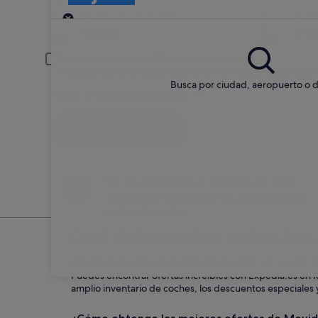
Recogida
Fecha de recogida
Fech
23 ago
24 a
Conductor menor de 30 años o mayor de 70
Es posible que los conductores jóvenes o los mayores deban pagar
Busca por ciudad, aeropuerto o d
Tengo un código de descuento
Buscar
No te preocupes si cambias de idea
Anulación sin penalización en una selección de
coches de alquiler
Qué debes saber sobre los 
¿Cuáles son las ventajas de alquilar un coche
Puedes encontrar ofertas increíbles con Expedia.es en 
amplio inventario de coches, los descuentos especiales y 