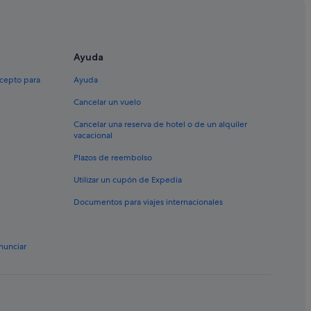
Ayuda
Rojales AquaPark
xcepto para
Ayuda
ar
Cancelar un vuelo
Cancelar una reserva de hotel o de un alquiler
vacacional
Plazos de reembolso
Utilizar un cupón de Expedia
Documentos para viajes internacionales
nunciar