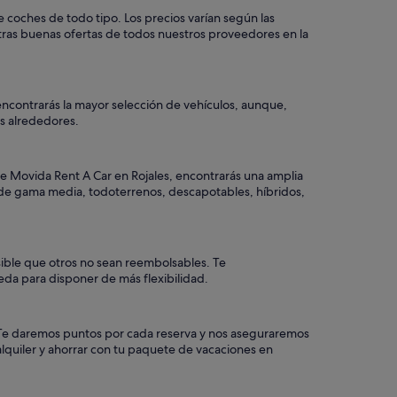
 coches de todo tipo. Los precios varían según las
otras buenas ofertas de todos nuestros proveedores en la
encontrarás la mayor selección de vehículos, aunque,
los alrededores.
de Movida Rent A Car en Rojales, encontrarás una amplia
o, de gama media, todoterrenos, descapotables, híbridos,
sible que otros no sean reembolsables. Te
eda para disponer de más flexibilidad.
a. Te daremos puntos por cada reserva y nos aseguraremos
alquiler y ahorrar con tu paquete de vacaciones en