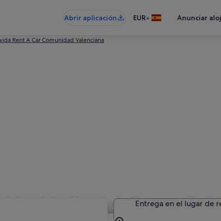
•
Abrir aplicación
EUR
Anunciar alo
ida Rent A Car Comunidad Valenciana
 Movida Rent A Car en Roja
Entrega en el lugar de 