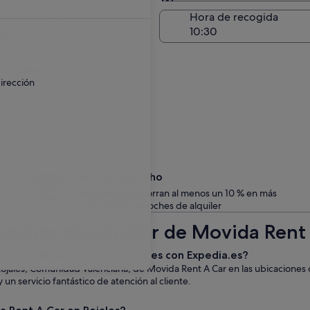
Entrega en el lugar de 
a de entrega
Hora de recogida
go
 un recargo.
irección
Date un capricho
Los miembros ahorran al menos un 10 % en más
de un millón de coches de alquiler
coches de alquiler de Movida Rent 
 de Movida Rent A Car en Rojales con Expedia.es?
Rojales, Comunidad Valenciana, de Movida Rent A Car en las ubicaciones
un servicio fantástico de atención al cliente.