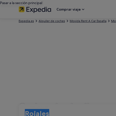
Pasar a la sección principal
Comprar viaje
Expedia.es
Alquiler de coches
Movida Rent A Car España
Mov
Coches de alquiler con
Recogida
Recogida
Rojales