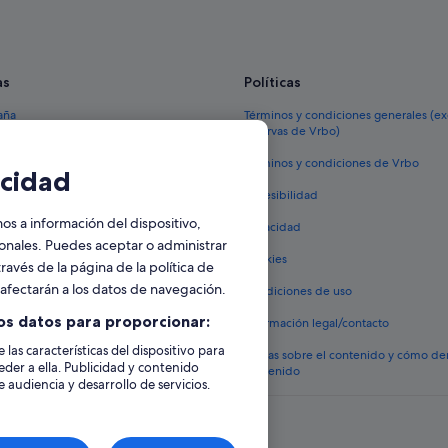
Casas de campo en Rojales
Hoteles con piscina en Rojales
as
Políticas
Hoteles con casino en Rojales
Hoteles cerca de Parque acuático 
aña
Términos y condiciones generales (e
reservas de Vrbo)
Campings de caravanas en Benijóf
España
Términos y condiciones de Vrbo
cidad
Albergues en Rojales
vacacionales España
Accesibilidad
Hoteles de 3 estrellas en Rojales
 viaje a España
 a información del dispositivo,
Privacidad
Pensiones en Benijófar
tos en España
sonales. Puedes aceptar o administrar
Cookies
Posadas en Rojales
ravés de la página de la política de
 coches en España
o afectarán a los datos de navegación.
Condiciones de uso
Villas en Rojales
lojamientos
os datos para proporcionar:
Información legal/contacto
 las características del dispositivo para
Pautas sobre el contenido y cómo de
eder a ella. Publicidad y contenido
contenido
 audiencia y desarrollo de servicios.