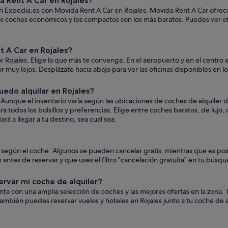
 Rent A Car en Rojales?
en Expedia.es con Movida Rent A Car en Rojales. Movida Rent A Car ofrece
 los coches económicos y los compactos son los más baratos. Puedes ver 
 A Car en Rojales?
 Rojales. Elige la que más te convenga. En el aeropuerto y en el centro 
a ir muy lejos. Desplázate hacia abajo para ver las oficinas disponibles en 
edo alquilar en Rojales?
unque el inventario varía según las ubicaciones de coches de alquiler 
a todos los bolsillos y preferencias. Elige entre coches baratos, de luj
á a llegar a tu destino, sea cual sea.
n según el coche. Algunos se pueden cancelar gratis, mientras que es po
es de reservar y que uses el filtro "cancelación gratuita" en tu búsqu
ervar mi coche de alquiler?
uenta con una amplia selección de coches y las mejores ofertas en la zon
ambién puedes reservar vuelos y hoteles en Rojales junto a tu coche de 