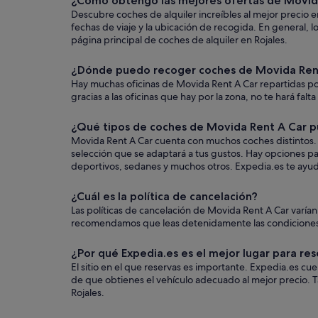
¿Cómo obtengo las mejores ofertas de Movida
Descubre coches de alquiler increíbles al mejor precio 
fechas de viaje y la ubicación de recogida. En general,
página principal de coches de alquiler en Rojales.
¿Dónde puedo recoger coches de Movida Rent
Hay muchas oficinas de Movida Rent A Car repartidas por
gracias a las oficinas que hay por la zona, no te hará falt
¿Qué tipos de coches de Movida Rent A Car pu
Movida Rent A Car cuenta con muchos coches distintos. A
selección que se adaptará a tus gustos. Hay opciones par
deportivos, sedanes y muchos otros. Expedia.es te ayudar
¿Cuál es la política de cancelación?
Las políticas de cancelación de Movida Rent A Car varía
recomendamos que leas detenidamente las condiciones ant
¿Por qué Expedia.es es el mejor lugar para res
El sitio en el que reservas es importante. Expedia.es c
de que obtienes el vehículo adecuado al mejor precio. T
Rojales.