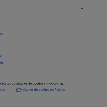
io
io
eja
, ofertas de alquiler de coches y mucho más.
ales
Alquiler de coches en Rojales
egura