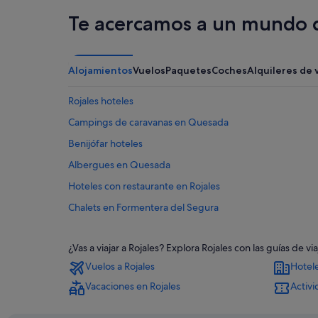
Te acercamos a un mundo d
Alojamientos
Vuelos
Paquetes
Coches
Alquileres de 
Rojales hoteles
Campings de caravanas en Quesada
Benijófar hoteles
Albergues en Quesada
Hoteles con restaurante en Rojales
Chalets en Formentera del Segura
Formentera del Segura hoteles
¿Vas a viajar a Rojales? Explora Rojales con las guías de
Hoteles cerca de Campo de golf La Marquesa
Vuelos a Rojales
Hotele
Chalets en Rojales
Vacaciones en Rojales
Activi
Hoteles que aceptan mascotas en Rojales
Casas privadas de vacaciones en Rojales