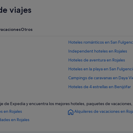
e viajes
vacaciones
Otros
Hoteles románticos en San Fulgenc
Independent hoteles en Rojales
Hoteles de aventura en Rojales
Hoteles en la playa en San Fulgenc
Campings de caravanas en Daya Vi
Hoteles de 4 estrellas en Benijófar
Hoteles con spa en Rojales
 viaje de Expedia y encuentra los mejores hoteles, paquetes de vacaciones
Apartamentos en San Fulgencio
s en Rojales
Alquileres de vacaciones en Roj
Hoteles de 3 estrellas en Benijófar
dades en Rojales
Casas rurales en Formentera del S
Villas en Benijófar