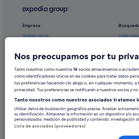
Hoteles con gimnasio en Rojales
Hoteles de 5 estrellas en Rojales
Empresa
Búsqued
Hoteles para familias en Rojales
Hoteles baratos en Rojales
Quiénes somos
Viajes a Esp
Apartamentos en Rojales
Empleo
Hoteles en 
Nos preocupamos por tu priva
Hoteles en la playa en Rojales
Anuncia tu alojamiento
Alquileres 
Residences en Formentera del Segura
Publicidad
Paquetes de
Tanto nosotros como nuestros
16
socios almacenamos o accedemos
Hoteles con bar en Rojales
Prensa
Vuelos bara
como identificadores únicos en las cookies para tratar datos per
Condominios en Rojales
tus preferencias haciendo clic abajo o, en cualquier momento, a t
Alquiler de
privacidad. Tus preferencias se notificarán a nuestros socios y n
Campings de caravanas en Formentera del Segura
Todos los a
Tanto nosotros como nuestros asociados tratamos l
Utilizar datos de localización geográfica precisa. Analizar activamente
su identificación. Almacenar la información en un dispositivo y/o acc
personalizados, medición de publicidad y contenido, investigación de
Lista de asociados (proveedores)