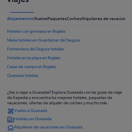
Alojamientos
Vuelos
Paquetes
Coches
Alquileres de vacaciones
Hoteles con gimnasio en Rojales
Melia hoteles en Guardamar del Segura
Formentera del Segura hoteles
Hoteles en la playa en Rojales
Casas de campo en Rojales
Quesada hoteles
Hoteles que aceptan mascotas en Guardamar del Segura
¿Vas a viajar a Quesada? Explora Quesada con las guías de viaje
Independent hoteles en Rojales
de Expedia y encuentra los mejores hoteles, paquetes de
Hoteles con gimnasio en Guardamar del Segura
vacaciones, ofertas de alquiler de coches y mucho más.
Vuelos a Quesada
Villas en Quesada
Hoteles en Quesada
Condominios en Guardamar del Segura
Alquileres de vacaciones en Quesada
Hoteles que aceptan mascotas en Rojales