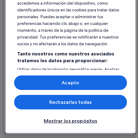
accedemos a información del dispositivo, como
Hoteles para familias en Rojales
identificadores únicos en las cookies para tratar datos
Ayuda
Hoteles de 3 estrellas en Rojales
personales. Puedes aceptar o administrar tus
Ayuda
preferencias haciendo clic abajo o, en cualquier
Casas rurales en Quesada
momento, a través de la página de la política de
Cancelar un vuelo
Hoteles con restaurante en Rojales
privacidad. Tus preferencias se notificarán a nuestros
Cancelar una reserva de hotel o de un alquiler vacacional
Complejos turísticos en Quesada
socios y no afectarán a los datos de navegación.
Plazos de reembolso
Hoteles con casino en Rojales
Tanto nosotros como nuestros asociados
tratamos los datos para proporcionar:
Utilizar un cupón de Expedia
Hoteles con spa en Rojales
Utilizar datos de localización geográfica precisa. Analizar
Documentos para viajes internacionales
Residences en Formentera del Segura
activamente las características del dispositivo para su
identificación. Almacenar la información en un dispositivo
Acepto
y/o acceder a ella. Publicidad y contenido personalizados,
medición de publicidad y contenido, investigación de
audiencia y desarrollo de servicios.
© 2026 Expedia, Inc., una empresa de Expedia Group. Todos los
Rechazarlas todas
Lista de asociados (proveedores)
derechos reservados. Expedia y el logotipo de Expedia son marcas
comerciales o marcas comerciales registradas de Expedia, Inc.
Vacationspot, S.L., Agencia de Viajes, I-AV-0000631.3.
Mostrar los propósitos