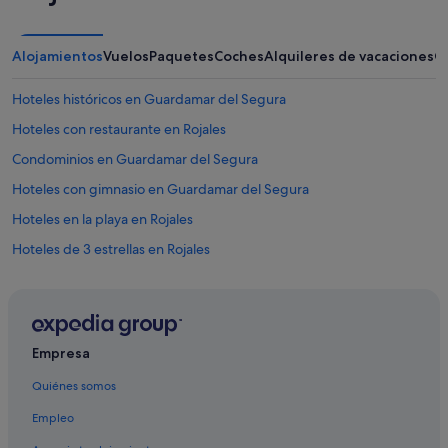
Alojamientos
Vuelos
Paquetes
Coches
Alquileres de vacaciones
O
Hoteles históricos en Guardamar del Segura
Hoteles con restaurante en Rojales
Condominios en Guardamar del Segura
Hoteles con gimnasio en Guardamar del Segura
Hoteles en la playa en Rojales
Hoteles de 3 estrellas en Rojales
Apartamentos en Benijófar
Albergues en Rojales
Albergues en Quesada
Empresa
Hoteles de 3 estrellas en Guardamar del Segura
Quiénes somos
Hoteles que aceptan mascotas en Rojales
Empleo
Hoteles con spa en Guardamar del Segura