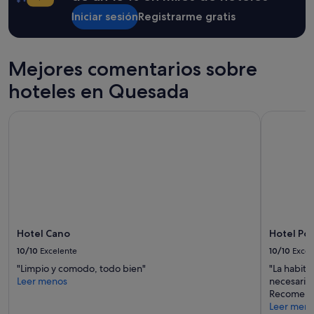
w
estancia
Iniciar sesión
Registrarme gratis
a
de
n
1 noche
t
y
e
2 adultos.
Mejores comentarios sobre
d
Los
t
precios
hoteles en Quesada
o
y
b
la
Hotel Cano
Hotel Port
e
disponibilidad
,
están
w
sujetos
e
a
h
cambios.
a
Pueden
d
aplicarse
a
términos
g
y
r
condiciones
Hotel Cano
Hotel Por
e
adicionales.
10/10
Excelente
10/10
Excel
a
"Limpio y comodo, todo bien"
"La habita
t
Leer menos
necesario.
s
Recomend
t
Leer men
a