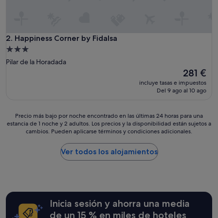
e
a
n
a
n
Happiness Corner by Fidalsa
2. Happiness Corner by Fidalsa
d
Alojamiento
t
de
Pilar de la Horadada
i
3.0 estrellas
El
281 €
d
precio
y
incluye tasas e impuestos
actual
,
Del 9 ago al 10 ago
es
c
de
l
281 €
o
Precio
Precio más bajo por noche encontrado en las últimas 24 horas para una
estancia de 1 noche y 2 adultos. Los precios y la disponibilidad están sujetos a
s
más
cambios. Pueden aplicarse términos y condiciones adicionales.
e
bajo
t
por
o
noche
Ver todos los alojamientos
w
encontrado
h
en
e
las
r
últimas
e
24 horas
Inicia sesión y ahorra una media
w
para
e
una
de un 15 % en miles de hoteles