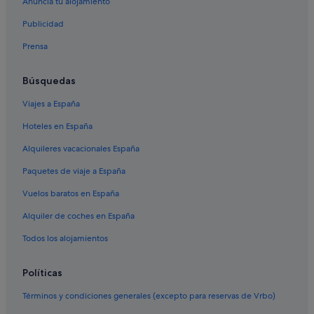
Anuncia tu alojamiento
Hoteles con spa en Rojales
Publicidad
Hoteles con piscina en Rojales
Prensa
Hoteles cerca de Campo de golf La Marquesa
Hoteles con bar en Rojales
Búsquedas
Pensiones en Benijófar
Viajes a España
Casas privadas de vacaciones en Daya Vieja
Hoteles en España
Pensiones en Quesada
Alquileres vacacionales España
Hoteles para familias en Rojales
Paquetes de viaje a España
Hoteles de aventura en Rojales
Vuelos baratos en España
Campings de caravanas en Quesada
Alquiler de coches en España
Casas rurales en Formentera del Segura
Pensiones en Guardamar del Segura
Todos los alojamientos
Casas privadas de vacaciones en Rojales
Políticas
Villas en Rojales
Términos y condiciones generales (excepto para reservas de Vrbo)
Formentera del Segura hoteles