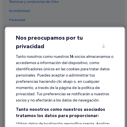
Términos y condiciones de Vrbo
Hoteles de 4 estrellas en Benijófar
Accesibilidad
Casas de huéspedes en Daya Vieja
Privacidad
Rojales hoteles
Condominios en Rojales
Cookies
Nos preocupamos por tu
Chalets en Rojales
Condiciones de uso
privacidad
Casas privadas de vacaciones en Formentera del Segura
Información legal/contacto
Independent hoteles en Rojales
Tanto nosotros como nuestros
16
socios almacenamos o
Pautas sobre el contenido y cómo denunciar contenido
accedemos a información del dispositivo, como
Apartamentos en Guardamar del Segura
identificadores únicos en las cookies para tratar datos
Ayuda
Hoteles baratos en Rojales
personales. Puedes aceptar o administrar tus
Ayuda
Posadas en Rojales
preferencias haciendo clic abajo o, en cualquier
momento, a través de la página de la política de
Casas rurales en Guardamar del Segura
Cancelar un vuelo
privacidad. Tus preferencias se notificarán a nuestros
Casas de campo en Rojales
Cancelar una reserva de hotel o de un alquiler vacacional
socios y no afectarán a los datos de navegación.
Casas privadas de vacaciones en Guardamar del Segura
Plazos de reembolso
Tanto nosotros como nuestros asociados
Hoteles en la playa en Quesada
tratamos los datos para proporcionar:
Utilizar un cupón de Expedia
Villas en Quesada
Utilizar datos de localización geográfica precisa. Analizar
Documentos para viajes internacionales