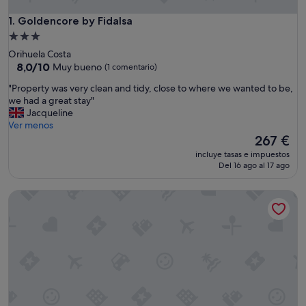
Goldencore by Fidalsa
1. Goldencore by Fidalsa
Alojamiento
de
Orihuela Costa
3.0 estrellas
8.0
8,0/10
Muy bueno
(1 comentario)
sobre
"
"Property was very clean and tidy, close to where we wanted to be,
10,
P
we had a great stay"
Muy
r
Jacqueline
bueno,
o
Ver menos
(1 comentario)
p
El
267 €
e
precio
incluye tasas e impuestos
r
actual
Del 16 ago al 17 ago
t
es
y
de
Happiness Corner by Fidalsa
w
267 €
a
s
v
e
r
y
c
l