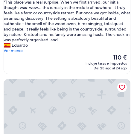
"
"This place was a real surprise. When we first arrived, our initial
10,
T
thought was: wow… this is really in the middle of nowhere. It truly
Excelente,
h
feels like a farm or countryside retreat. But once we got inside, what
(21 comentarios)
i
an amazing discovery! The setting is absolutely beautiful and
s
authentic – the smell of the wood oven, birds singing, total quiet
p
and peace. It really feels like being in the countryside, surrounded
l
by nature. Kristoph and his family were amazing hosts. The check-in
a
was perfectly organized, and...
c
Eduardo
e
Ver menos
w
El
110 €
a
precio
incluye tasas e impuestos
s
actual
Del 23 ago al 24 ago
a
es
r
de
El Sequer Casa Rural
e
110 €
a
l
s
u
r
p
r
i
s