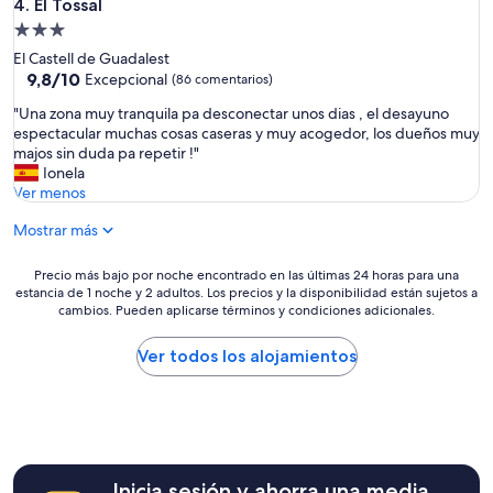
El Tossal
4. El Tossal
n
i
o
Alojamiento
s
y
de
r
El Castell de Guadalest
c
e
3.0 estrellas
9.8
9,8/10
Excepcional
(86 comentarios)
u
a
sobre
a
"
l
"Una zona muy tranquila pa desconectar unos dias , el desayuno
10,
n
U
l
espectacular muchas cosas caseras y muy acogedor, los dueños muy
Excepcional,
d
n
y
majos sin duda pa repetir !"
(86 comentarios)
o
a
i
Ionela
i
z
n
Ver menos
b
o
t
a
Mostrar más
n
h
m
a
e
o
m
m
Precio
Precio más bajo por noche encontrado en las últimas 24 horas para una
s
u
i
estancia de 1 noche y 2 adultos. Los precios y la disponibilidad están sujetos a
más
h
y
d
cambios. Pueden aplicarse términos y condiciones adicionales.
bajo
a
t
d
por
c
r
l
noche
Ver todos los alojamientos
e
a
e
encontrado
r
n
o
en
l
q
f
las
a
u
n
últimas
r
i
o
24 horas
e
l
w
para
s
Inicia sesión y ahorra una media
a
h
una