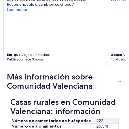
n
Recomendable q cambien colchones"
e
o
e
Leer menos
s
r
s
a
c
,
y
o
y
u
u
n
n
n
o
o
t
s
e
r
a
s
y
p
p
s
a
Enrique
Viaje de 2 noches
Gaspar
Via
e
i
r
Publicado hace 3 horas
Publicado h
c
d
e
t
e
c
a
r
Más información sobre
i
c
e
ó
u
t
Comunidad Valenciana
e
l
r
l
a
e
S
r
a
Casas rurales en Comunidad
e
m
t
q
u
.
Valenciana: información
u
c
B
e
h
u
Número de comentarios de huéspedes
222
r
a
t
Número de alojamientos
25.341
.
s