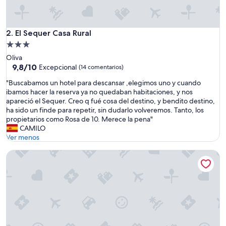
e
.
W
h
El Sequer Casa Rural
2. El Sequer Casa Rural
e
Alojamiento
n
de
Oliva
w
3.0 estrellas
9.8
9,8/10
Excepcional
(14 comentarios)
e
sobre
f
"
"Buscabamos un hotel para descansar ,elegimos uno y cuando
10,
i
B
ibamos hacer la reserva ya no quedaban habitaciones, y nos
Excepcional,
r
u
apareció el Sequer. Creo q fué cosa del destino, y bendito destino,
(14 comentarios)
s
s
ha sido un finde para repetir, sin dudarlo volveremos. Tanto, los
t
c
propietarios como Rosa de 10. Merece la pena"
a
a
CAMILO
r
b
Ver menos
r
a
i
Posada Rural La Venteta
m
v
o
e
s
d
u
,
n
o
h
u
o
r
t
i