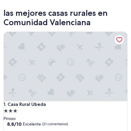
Valencia
Benido
las mejores casas rurales en
Comunidad Valenciana
Casa Rural Ubeda
Casa Rural Ubeda
1. Casa Rural Ubeda
Alojamiento
de
Pinoso
3.0 estrellas
8.8
8,8/10
Excelente
(21 comentarios)
sobre