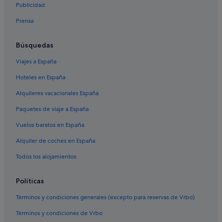
Hoteles RH en Cullera
Publicidad
Residences en Cullera
Prensa
Pensiones en Cullera
Búsquedas
Condominios en Cullera
Viajes a España
Albergues en Cullera
Hoteles en España
Alquileres vacacionales España
Paquetes de viaje a España
Vuelos baratos en España
Alquiler de coches en España
Todos los alojamientos
Políticas
Términos y condiciones generales (excepto para reservas de Vrbo)
Términos y condiciones de Vrbo