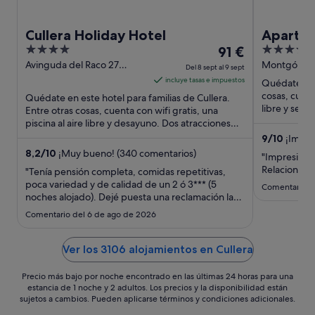
Cullera Holiday Hotel
Apartho
4
El
3.5
91 €
out
precio
out
Avinguda del Raco 27
Montgó, 6 C
Del 8 sept al 9 sept
Cullera Valencia
of
es
of
incluye tasas e impuestos
Quédate en e
5
de
5
cosas, cuenta
Quédate en este hotel para familias de Cullera.
91 €
libre y serv
Entre otras cosas, cuenta con wifi gratis, una
turísticas ...
piscina al aire libre y desayuno. Dos atracciones
por
turísticas populares ...
noche
9
/
10
¡Impre
(91 comentar
del
8,2
/
10
¡Muy bueno! (340 comentarios)
"Impresionan
8
Relacion ca
"Tenía pensión completa, comidas repetitivas,
sept
poca variedad y de calidad de un 2 ó 3*** (5
Comentario d
noches alojado). Dejé puesta una reclamación la
al
tercera noche por las comidas, no hubo ninguna
9
Comentario del 6 de ago de 2026
intención por parte del hotel en solucionar nada.
sept
La piscina es muy pequeña para el volumen del
hotel. La habitación ..."
Ver los 3106 alojamientos en Cullera
Precio más bajo por noche encontrado en las últimas 24 horas para una
estancia de 1 noche y 2 adultos. Los precios y la disponibilidad están
sujetos a cambios. Pueden aplicarse términos y condiciones adicionales.