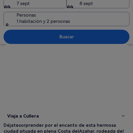
7 sept
8 sept
Personas
1 habitación y 2 personas
Un castillo histórico en una colina con
Buscar
Ver mapa
Viaja a Cullera
Déjatesorprender por el encanto de esta hermosa
ciudad situada en plena Costa delAzahar, rodeada del