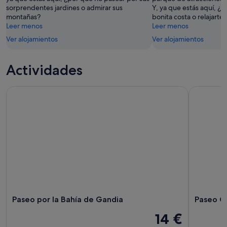
14
sorprendentes jardines o admirar sus
Y, ya que estás aquí, ¿p
ago
ago
montañas?
bonita costa o relajarte 
-
Leer menos
Leer menos
16
Ver alojamientos
Ver alojamientos
ago
Actividades
Paseo por la Bahía de Gandia
Paseo Con 
Paseo por la Bahía de Gandia
Paseo Co
14 €