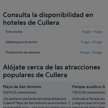
Consulta la disponibilidad en
hoteles de Cullera
Comprueba
Esta noche
8 ago - 9 ago
los
precios
Comprueba
Mañana por la noche
9 ago - 10 ago
en
los
Cullera
precios
Comprueba
Próximo fin de semana
14 ago - 16 ago
para
en
los
esta
Cullera
precios
Alójate cerca de las atracciones
noche,
para
en
8
mañana
Cullera
populares de Cullera
ago
por
para
-
la
el
Playa de San Antonio
Parque acuático Aqu
9
noche,
próximo
ago
9.4/10 (3 comentarios)
9
7.8/10 (8 comentarios)
fin
ago
de
¿Te apetece una tarde de tranquilidad por
Acércate a Parque acuát
-
semana,
Cullera? Playa de San Antonio te encantará. Y,
y seguro que te lo pasa
ya que estás aquí, ¿por qué no pasear por sus
parque de atracciones t
10