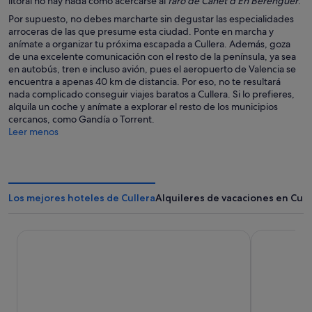
litoral no hay nada como acercarse al
faro de Canet d’En Berenguer
.
Por supuesto, no debes marcharte sin degustar las especialidades
arroceras de las que presume esta ciudad. Ponte en marcha y
anímate a organizar tu próxima escapada a Cullera. Además, goza
de una excelente comunicación con el resto de la península, ya sea
en autobús, tren e incluso avión, pues el aeropuerto de Valencia se
encuentra a apenas 40 km de distancia. Por eso, no te resultará
nada complicado conseguir viajes baratos a Cullera. Si lo prefieres,
alquila un coche y anímate a explorar el resto de los municipios
cercanos, como Gandía o Torrent.
Leer menos
Los mejores hoteles de Cullera
Alquileres de vacaciones en Cull
Cullera Holiday Hotel
Aparthotel E