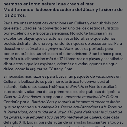
hermoso entorno natural que crean el mar
Mediterráneo, ladesembocadura del Júcar y la sierra de
los Zorros.
Regálate unas magníficas vacaciones en Cullera y descubrirás por
qué esta ciudad se ha convertido en uno de los destinos turísticos
por excelencia de la costa valenciana. No solo te fascinarán las
excelentes playas que caracterizan este litoral, sino que además
podrás disfrutar de una sorprendente riqueza de ecosistemas. Para
descubrirlo, acércate a la
playa del Faro
, pues es perfecta para
poner en práctica tus artes con el submarinismo. Si se te hace poco,
tendrás a tu disposición más de 17 kilómetros de playas y acantilados
dispuestos a que los explores, además de varias lagunas de agua
dulce, como la
laguna de L’Estany Gran
.
Si necesitas más razones para buscar un paquete de vacaciones en
Cullera, la belleza de su patrimonio artístico te convencerá al
instante. Solo en su casco histórico, el
Barri de la Vila
, te resultará
interesante visitar una de las primeras escuelas públicas del país, la
Casa de la Enseñanza
, o explorar el
mercado municipal de Cullera
.
Continúa por el
Barri del Pou y sentirás al instante el encanto árabe
que desprenden sus callejuelas. Desde aquí accederás a la
Torre de
la Reina Mora
, construida en el siglo XVI para defender la ciudad de
los piratas, y al emblemático castillo medieval de Cullera
, que data
del siglo XIII. Eso sí, para disfrutar de una vistas fascinantes a todo su