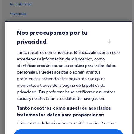
Accesibilidad
Privacidad
Cookies
Nos preocupamos por tu
Condiciones de uso
privacidad
Información legal/contacto
Pautas sobre el contenido y cómo denunciar contenido
Tanto nosotros como nuestros
16
socios almacenamos o
accedemos a información del dispositivo, como
identificadores únicos en las cookies para tratar datos
Ayuda
personales. Puedes aceptar o administrar tus
Ayuda
preferencias haciendo clic abajo o, en cualquier
momento, a través de la página de la política de
Cancelar un vuelo
privacidad. Tus preferencias se notificarán a nuestros
Cancelar una reserva de hotel o de un alquiler vacacional
socios y no afectarán a los datos de navegación.
Plazos de reembolso
Tanto nosotros como nuestros asociados
tratamos los datos para proporcionar:
Utilizar un cupón de Expedia
Utilizar datos de localización geográfica precisa. Analizar
Documentos para viajes internacionales
activamente las características del dispositivo para su
identificación. Almacenar la información en un dispositivo