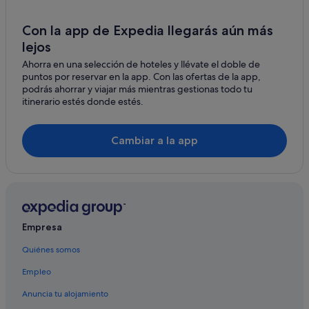
Hoteles para familias en Cullera
Hoteles para bodas en Cullera
Con la app de Expedia llegarás aún más
lejos
Hoteles de golf en Cullera
Ahorra en una selección de hoteles y llévate el doble de
Hoteles en la playa en Cullera
puntos por reservar en la app. Con las ofertas de la app,
Hoteles con bar en Cullera
podrás ahorrar y viajar más mientras gestionas todo tu
itinerario estés donde estés.
Hoteles cápsula en Cullera
Hoteles con gimnasio en Cullera
Cambiar a la app
Hoteles con wifi en Cullera
Hoteles que aceptan mascotas en Cullera
Hoteles de 5 estrellas en Cullera
Casas de campo en Cullera
Empresa
Petit Palace hoteles en Cullera
Quiénes somos
Hoteles históricos en Cullera
Empleo
Hoteles LGTBQIA en Cullera
Hoteles ecológicos en Cullera
Anuncia tu alojamiento