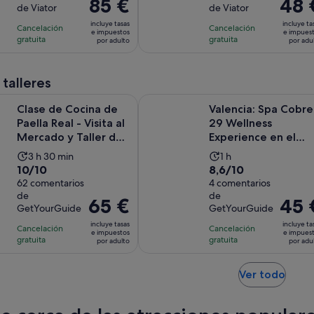
El
85 €
El
48 
de Viator
de Viator
10
10
la
la
precio
precio
con
con
incluye tasas
incluye ta
actividad
actividad
Cancelación
Cancelación
es
es
e impuestos
e impues
18
2
gratuita
gratuita
es
es
por adulto
por adu
de
de
comentarios
comentarios
de
de
85 €
48 €
7 horas
8 horas
por
por
 talleres
y
adulto
adulto
Se a
ocina de Paella Real - Visita al Mercado y Taller de Sangría
Valencia: Spa Cobre 29 Wellness E
30 minutos
Clase de Cocina de
Valencia: Spa Cobre
Paella Real - Visita al
29 Wellness
Mercado y Taller de
Experience en el
Sangría
Hotel Meliá
La
La
3 h 30 min
1 h
10.0
8.6
10/10
8,6/10
duración
duración
sobre
62 comentarios
sobre
4 comentarios
de
de
de
de
10
10
la
la
El
65 €
El
45 
GetYourGuide
GetYourGuide
con
con
actividad
actividad
precio
precio
incluye tasas
incluye ta
62
4
Cancelación
es
Cancelación
es
es
es
e impuestos
e impues
gratuita
gratuita
comentarios
comentarios
por adulto
por adu
de
de
de
de
3 horas
1 hora
65 €
45 €
y
Se
por
Ver todo
por
abre
30 minutos
adulto
adulto
en