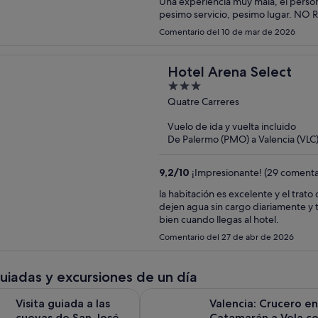
Una experiencia muy mala, el persona
pesimo servicio, pesimo lugar. N
Comentario del 10 de mar de 2026
Hotel Arena Select
3
out
Quatre Carreres
of
Vuelo de ida y vuelta incluido
5
De Palermo (PMO) a Valencia (VLC
9,2
/
10
¡Impresionante! (29 comenta
la habitación es excelente y el tra
dejen agua sin cargo diariamente y 
bien cuando llegas al hotel.
Comentario del 27 de abr de 2026
guiadas y excursiones de un día
Se ab
ada a las cuevas de San José desde Valencia con guía local
Valencia: Crucero en Catamarán a 
Visita guiada a las
Valencia: Crucero en
cuevas de San José
Catamarán a Vela c