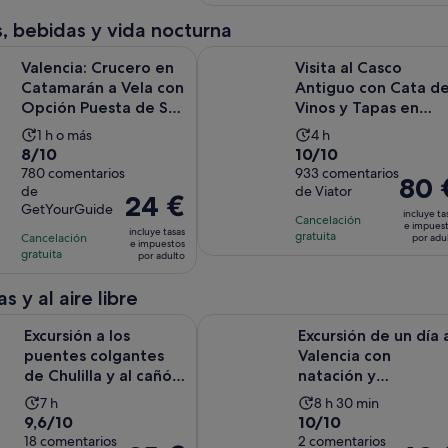
actual
2 horas
y
30 €
, bebidas y vida nocturna
es
30 minutos
por
de
Se 
Crucero en Catamarán a Vela con Opción Puesta de Sol y DJ
Visita al Casco Antiguo con Cata de
viajero
Valencia: Crucero en
Visita al Casco
1 €
Catamarán a Vela con
Antiguo con Cata d
por
Opción Puesta de Sol
Vinos y Tapas en
adulto
y DJ
Espacio Histórico de
La
La
1 h o más
4 h
...
8.0
10.0
8/10
10/10
duración
duración
sobre
780 comentarios
sobre
933 comentarios
de
de
El
80 
de
de Viator
10
10
la
la
El
24 €
precio
GetYourGuide
con
con
incluye ta
actividad
actividad
precio
Cancelación
es
e impues
incluye tasas
780
933
gratuita
Cancelación
es
es
es
por adu
de
e impuestos
gratuita
comentarios
comentarios
por adulto
de
de
de
80 €
1 hora
4 horas
24 €
por
s y al aire libre
por
adulto
a los puentes colgantes de Chulilla y al cañón del Turia desde V
Excursión de un día a Valencia co
adulto
Excursión a los
Excursión de un día 
puentes colgantes
Valencia con
de Chulilla y al cañón
natación y
del Turia desde Va...
senderismo en
La
La
7 h
8 h 30 min
Montanejos
9.6
10.0
9,6/10
10/10
duración
duración
sobre
18 comentarios
sobre
2 comentarios
de
de