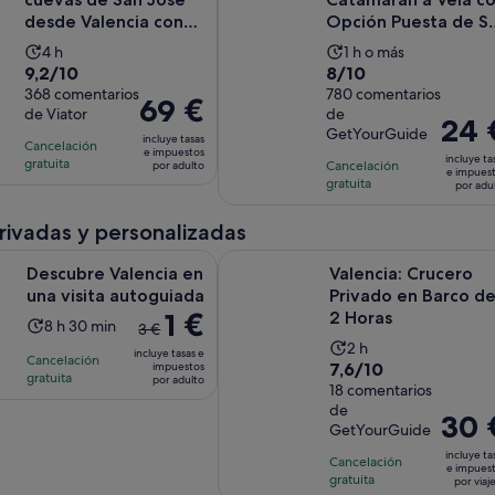
desde Valencia con
Opción Puesta de So
guía local
y DJ
La
La
4 h
1 h o más
9.2
8.0
9,2/10
8/10
duración
duración
sobre
368 comentarios
sobre
780 comentarios
de
de
El
69 €
de Viator
de
10
10
la
la
El
24 
precio
GetYourGuide
con
con
incluye tasas
actividad
actividad
precio
Cancelación
es
e impuestos
incluye ta
368
780
gratuita
es
Cancelación
es
por adulto
es
de
e impues
gratuita
comentarios
comentarios
por adu
de
de
de
69 €
4 horas
1 hora
24 €
por
privadas y personalizadas
por
adulto
Se abre en una pestaña nueva
alencia en una visita autoguiada
Valencia: Crucero Privado en Barc
adulto
Descubre Valencia en
Valencia: Crucero
una visita autoguiada
Privado en Barco d
El
1 €
2 Horas
La
8 h 30 min
3 €
precio
La
duración
2 h
incluye tasas e
Cancelación
anterior
7.6
7,6/10
impuestos
duración
de
gratuita
por adulto
era
sobre
18 comentarios
de
la
de
de
10
la
actividad
El
30 
GetYourGuide
3 €
con
actividad
es
precio
y
incluye ta
18
Cancelación
es
de
es
e impues
el
gratuita
comentarios
por viaj
de
8 horas
de