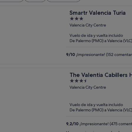
Smartr Valencia Turia
3
out
Valencia City Centre
of
Vuelo de ida y vuelta incluido
5
De Palermo (PMO) a Valencia (VLC
9
/
10
¡Impresionante! (152 comentar
The Valentia Cabillers 
3.5
out
Valencia City Centre
of
5
Vuelo de ida y vuelta incluido
De Palermo (PMO) a Valencia (VLC
9,2
/
10
¡Impresionante! (475 coment