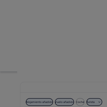
Alojamiento añadido
Vuelo añadido
Coche
Turista