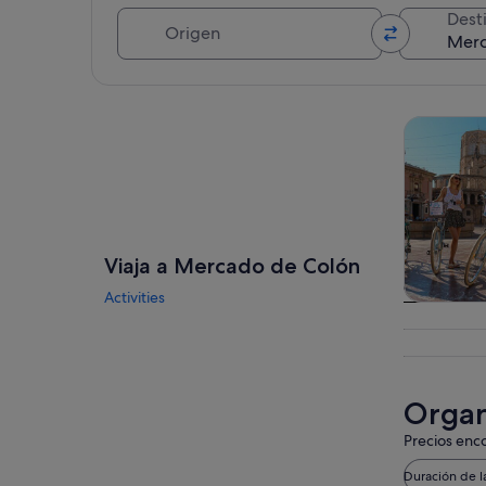
Origen
Dest
Ver mapa
Visitas gu
Viaja a Mercado de Colón
Activities
Visitas gu
excursio
un d
Organ
Precios enco
Duración de l