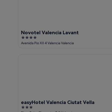
ago
ago
-
16
ago
Novotel Valencia Lavant
4
out
Avenida Pio XII 4 Valencia Valencia
of
5
easyHotel Valencia Ciutat Vella
easyHotel Valencia Ciutat Vella
3