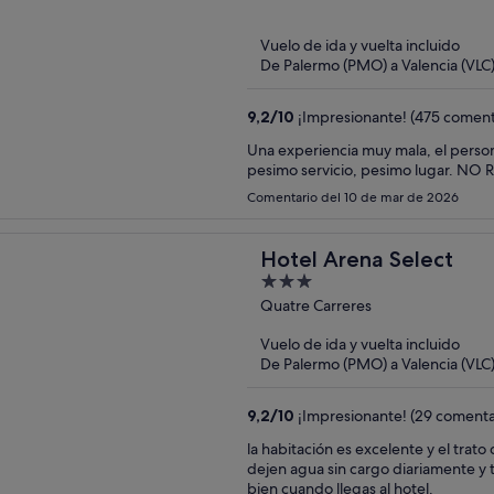
of
5
Vuelo de ida y vuelta incluido
De Palermo (PMO) a Valencia (VLC
9,2
/
10
¡Impresionante! (475 coment
Una experiencia muy mala, el persona
pesimo servicio, pesimo lugar. N
Comentario del 10 de mar de 2026
Hotel Arena Select
3
out
Quatre Carreres
of
Vuelo de ida y vuelta incluido
5
De Palermo (PMO) a Valencia (VLC
9,2
/
10
¡Impresionante! (29 comenta
la habitación es excelente y el tra
dejen agua sin cargo diariamente y 
bien cuando llegas al hotel.