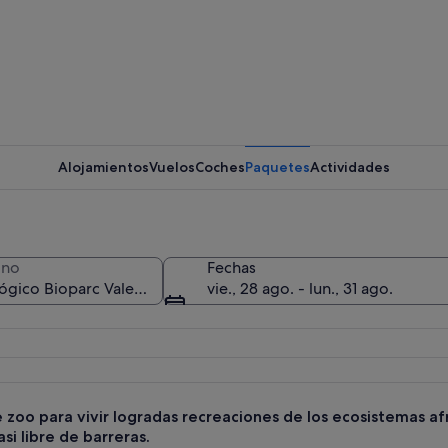
Una casca
Alojamientos
Vuelos
Coches
Paquetes
Actividades
Un acuari
ino
Fechas
vie., 28 ago. - lun., 31 ago.
n estanque, rocas y un puente de madera.
e zoo para vivir logradas recreaciones de los ecosistemas afr
si libre de barreras.