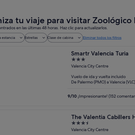
iza tu viaje para visitar Zoológico
ntrados en las últimas 48 horas. Haz clic para actualizarlos.
a estancia
Estrellas
Clase de cabina
Eliminar todos los filtros
Smartr Valencia Turia
3
out
Valencia City Centre
of
Vuelo de ida y vuelta incluido
5
De Palermo (PMO) a Valencia (VLC
9
/
10
¡Impresionante! (152 comentar
The Valentia Cabillers 
3.5
out
Valencia City Centre