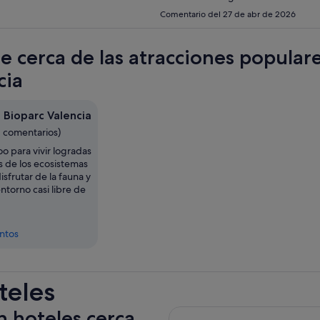
Comentario del 27 de abr de 2026
te cerca de las atracciones popular
cia
 Bioparc Valencia
1 comentarios)
oo para vivir logradas
s de los ecosistemas
isfrutar de la fauna y
entorno casi libre de
entos
teles
n hoteles cerca