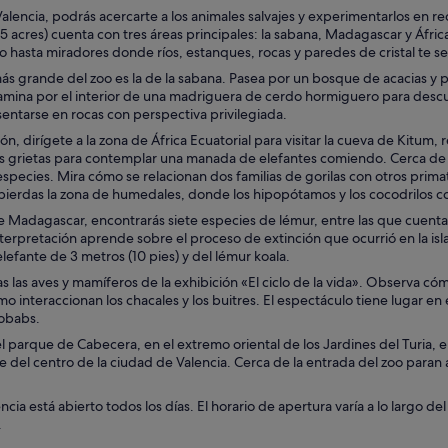
alencia, podrás acercarte a los animales salvajes y experimentarlos en re
5 acres) cuenta con tres áreas principales: la sabana, Madagascar y Áfric
hasta miradores donde ríos, estanques, rocas y paredes de cristal te se
ás grande del zoo es la de la sabana. Pasea por un bosque de acacias y pr
mina por el interior de una madriguera de cerdo hormiguero para descubr
entarse en rocas con perspectiva privilegiada.
ón, dirígete a la zona de África Ecuatorial para visitar la cueva de Kitum
s grietas para contemplar una manada de elefantes comiendo. Cerca de al
pecies. Mira cómo se relacionan dos familias de gorilas con otros primat
 pierdas la zona de humedales, donde los hipopótamos y los cocodrilos co
e Madagascar, encontrarás siete especies de lémur, entre las que cuenta 
terpretación aprende sobre el proceso de extinción que ocurrió en la isl
elefante de 3 metros (10 pies) y del lémur koala.
s las aves y mamíferos de la exhibición «El ciclo de la vida». Observa cóm
 interaccionan los chacales y los buitres. El espectáculo tiene lugar en e
aobabs.
l parque de Cabecera, en el extremo oriental de los Jardines del Turia, 
e del centro de la ciudad de Valencia. Cerca de la entrada del zoo para
ncia está abierto todos los días. El horario de apertura varía a lo largo del
.