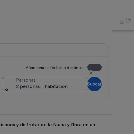
da, grandes rocas y elefantes en un entorno natural.
Un gorila sentado en el suel
16
o con diversos peces y un tiburón grande.
Tres cebras en un recinto ro
Añadir varias fechas o destinos
Personas
Buscar
2 personas, 1 habitación
icanos y disfrutar de la fauna y flora en un