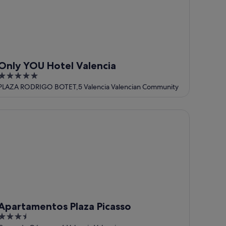
Only YOU Hotel Valencia
5
out
PLAZA RODRIGO BOTET,5 Valencia Valencian Community
of
5
artamentos Plaza Picasso
Apartamentos Plaza Picasso
3.5