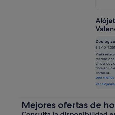
Alója
Valen
Zoológico
8.8/10 (1.35
Visita este z
recreacione
africanos y d
flora en un 
barreras.
Leer menos
Ver alojami
Mejores ofertas de ho
Consulta la disponibilidad e