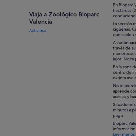
En Bioparc V
hectáreas (2
Viaja a Zoológico Bioparc
conduciendo 
Valencia
La sección m
cigüeñas. Ca
Activities
que suelen s
A continuaci
través de su
numerosas es
lejos. No te
En la zona d
centro de in
extinta ave 
No te pierda
aprende cómo
acacias y b
Situado en e
minutos a pi
pago.
Bioparc Vale
información
Leer menos