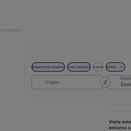
Alojamiento añadido
Vuelo añadido
Coche
Turista
Origen
Dest
Un zoológico con u
Ver mapa
Visita est
entorno ca