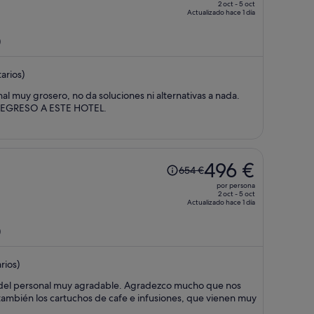
era
2 oct - 5 oct
Actualizado hace 1 día
de
737 €,
)
ahora
es
arios)
de
534 €
l muy grosero, no da soluciones ni alternativas a nada.
por
O REGRESO A ESTE HOTEL.
persona
El
496 €
654 €
precio
por persona
era
2 oct - 5 oct
Actualizado hace 1 día
de
654 €,
)
ahora
es
rios)
de
496 €
to del personal muy agradable. Agradezco mucho que nos
por
también los cartuchos de cafe e infusiones, que vienen muy
persona