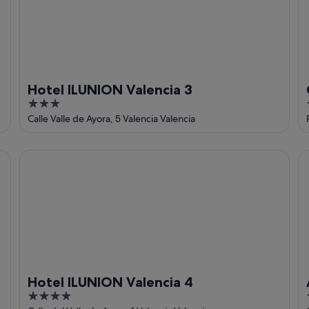
Hotel ILUNION Valencia 3
3
out
Calle Valle de Ayora, 5 Valencia Valencia
of
5
Hotel ILUNION Valencia 4
Ap
Hotel ILUNION Valencia 4
4