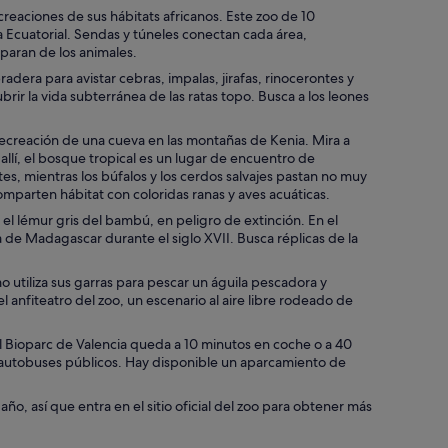
creaciones de sus hábitats africanos. Este zoo de 10
a Ecuatorial. Sendas y túneles conectan cada área,
paran de los animales.
adera para avistar cebras, impalas, jirafas, rinocerontes y
ir la vida subterránea de las ratas topo. Busca a los leones
, recreación de una cueva en las montañas de Kenia. Mira a
lí, el bosque tropical es un lugar de encuentro de
es, mientras los búfalos y los cerdos salvajes pastan no muy
mparten hábitat con coloridas ranas y aves acuáticas.
el lémur gris del bambú, en peligro de extinción. En el
a de Madagascar durante el siglo XVII. Busca réplicas de la
o utiliza sus garras para pescar un águila pescadora y
l anfiteatro del zoo, un escenario al aire libre rodeado de
el Bioparc de Valencia queda a 10 minutos en coche o a 40
n autobuses públicos. Hay disponible un aparcamiento de
 año, así que entra en el sitio oficial del zoo para obtener más