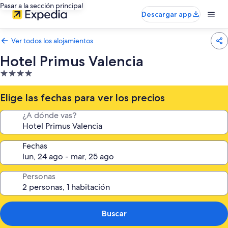
Pasar a la sección principal
Descargar app
Ver todos los alojamientos
Hotel Primus Valencia
Alojamiento
de
4.0 estrellas
Elige las fechas para ver los precios
¿A dónde vas?
Fechas
Personas
Buscar