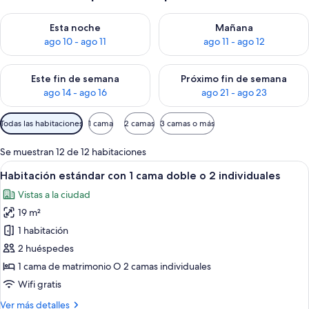
Consulta la disponibilidad para esta noche, ago 10 - ago 11
Consulta la disponibilidad par
Esta noche
Mañana
ago 10 - ago 11
ago 11 - ago 12
Consulta la disponibilidad para este fin de semana, ago 14 - a
Consulta la disponibilidad par
Este fin de semana
Próximo fin de semana
ago 14 - ago 16
ago 21 - ago 23
Filtros
Todas las habitaciones
1 cama
2 camas
3 camas o más
disponibles
para
Se muestran 12 de 12 habitaciones
las
Abrir
Una habitación de hotel con una cama 
10
Habitación estándar con 1 cama doble o 2 individuales
habitaciones
todas
Vistas a la ciudad
las
19 m²
fotos
de
1 habitación
Habitación
2 huéspedes
estándar
1 cama de matrimonio O 2 camas individuales
con
Wifi gratis
1
Más
Ver más detalles