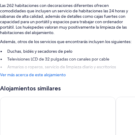
Las 262 habitaciones con decoraciones diferentes ofrecen
comodidades que incluyen un servicio de habitaciones las 24 horas y
sábanas de alta calidad, además de detalles como cajas fuertes con
capacidad para un portátil y espacios para trabajar con ordenador
portátil. Los huéspedes valoran muy positivamente la limpieza de las
habitaciones del alojamiento.
Además, otros de los servicios que encontrarás incluyen los siguientes:
Duchas, bidés y secadores de pelo
Televisiones LCD de 32 pulgadas con canales por cable
Armarios o roperos, servicio de limpieza diario y escritorios
Ver más acerca de este alojamiento
Alojamientos similares
Hotel ILUNION Aqua 3
Barcelo 