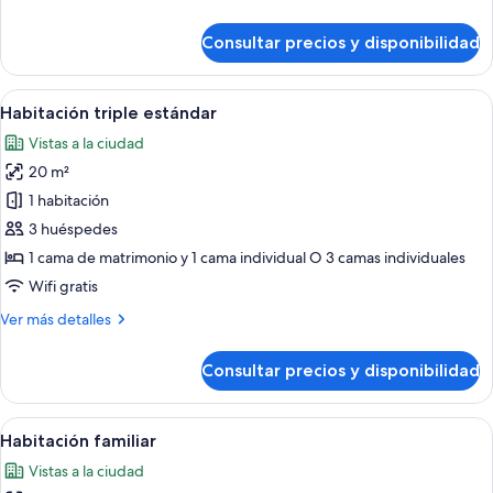
de
detalles
matrimonio
de
Consultar precios y disponibilidad
grande
Suite
junior,
1
Abrir
Una habitación de hotel con una cama,
8
cama
Habitación triple estándar
todas
de
Vistas a la ciudad
matrimonio
las
grande
20 m²
fotos
de
1 habitación
Habitación
3 huéspedes
triple
1 cama de matrimonio y 1 cama individual O 3 camas individuales
estándar
Wifi gratis
Más
Ver más detalles
detalles
de
Consultar precios y disponibilidad
Habitación
triple
estándar
Abrir
Habitación de hotel con cama, mesita 
13
Habitación familiar
todas
Vistas a la ciudad
las