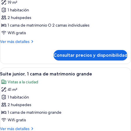
19 m²
fotos
de
1 habitación
Habitación
2 huéspedes
superior
1 cama de matrimonio O 2 camas individuales
con
Wifi gratis
1
Más
Ver más detalles
cama
detalles
doble
de
Consultar precios y disponibilidad
o
Habitación
superior
2
con
Abrir
Habitación de hotel con una cama grand
individuales
11
1
Suite junior, 1 cama de matrimonio grande
todas
cama
Vistas a la ciudad
doble
las
o
41 m²
fotos
2
de
1 habitación
individuales
Suite
2 huéspedes
junior,
1 cama de matrimonio grande
1
Wifi gratis
cama
Más
Ver más detalles