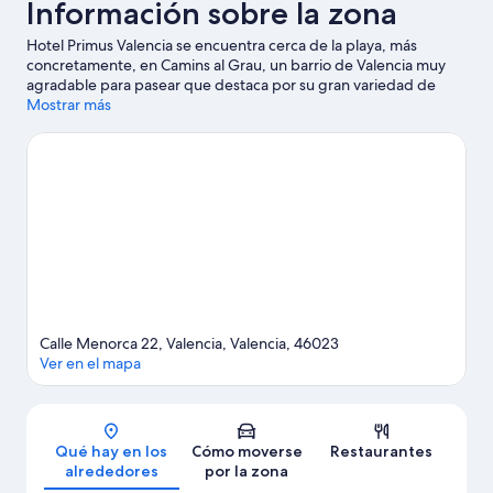
Información sobre la zona
Hotel Primus Valencia se encuentra cerca de la playa, más
concretamente, en Camins al Grau, un barrio de Valencia muy
agradable para pasear que destaca por su gran variedad de
tiendas. Además de visitar lugares emblemáticos como Estadio
Mostrar más
de Mestalla y Estación del Norte, podrás acercarte a atracciones
turísticas de la talla de Ciudad de las Artes y las Ciencias y
Zoológico Bioparc Valencia. ¿Te apetece disfrutar de un evento
especial? Puedes consultar el calendario de Circuito urbano de
Valencia o Estadio Ciutat de València. Los huéspedes destacan la
ubicación de este hotel por la proximidad de varios atractivos
turísticos. Si te mueves en transporte público, desde aquí lo
tendrás muy fácil: la Estación de metro de Ayora está a 13
minutos a pie y la Estación de metro de Marítim-Serrería a 14
minutos.
Ver guía de viaje de Valencia
Calle Menorca 22, Valencia, Valencia, 46023
Ver en el mapa
Mapa
Qué hay en los
Cómo moverse
Restaurantes
alrededores
por la zona