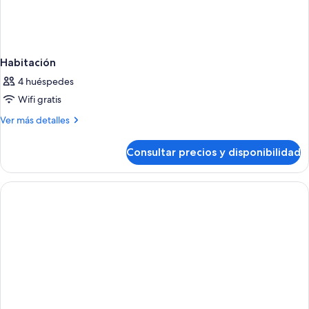
Habitación
4 huéspedes
Wifi gratis
Más
Ver más detalles
detalles
de
Consultar precios y disponibilidad
Habitación