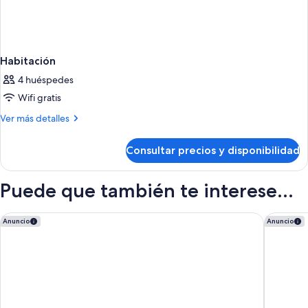
Habitación
4 huéspedes
Wifi gratis
Más
Ver más detalles
detalles
de
Consultar precios y disponibilidad
Habitación
Puede que también te interese...
Arena Zone Hotel
AZZ Vale
Anuncio
Anuncio