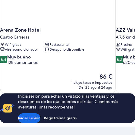
Arena Zone Hotel
AZZ Val
Cuatro Carreras
A 7,5 km d
Wifi gratis
Restaurante
Piscina
Aire acondicionado
Desayuno disponible
Wifi grat
8.4
8.2
Muy bueno
Muy 
8,4
8,2
sobre
sobre
128 comentarios
620 c
10,
10,
Muy
Muy
El
86 €
bueno,
bueno,
precio
incluye tasas e impuestos
128 comentarios
620 comen
actual
Del 23 ago al 24 ago
es
Inicia sesión para echar un vistazo a las ventajas y los
de
descuentos de los que puedes disfrutar. Cuantas más
86 €
aventuras, ¡más recompensas!
Iniciar sesión
Registrarme gratis