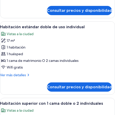
cama
detalles
doble
de
Consultar precios y disponibilidad
o
Habitación
estándar
2
con
Abrir
Habitación de hotel con cama, mesita d
individuales
9
1
Habitación estándar doble de uso individual
todas
cama
Vistas a la ciudad
doble
las
o
17 m²
fotos
2
de
1 habitación
individuales
Habitación
1 huésped
estándar
1 cama de matrimonio O 2 camas individuales
doble
Wifi gratis
de
Más
Ver más detalles
uso
detalles
individual
de
Consultar precios y disponibilidad
Habitación
estándar
doble
Abrir
Habitación de hotel con cama, mesita d
11
de
Habitación superior con 1 cama doble o 2 individuales
todas
uso
Vistas a la ciudad
individual
las