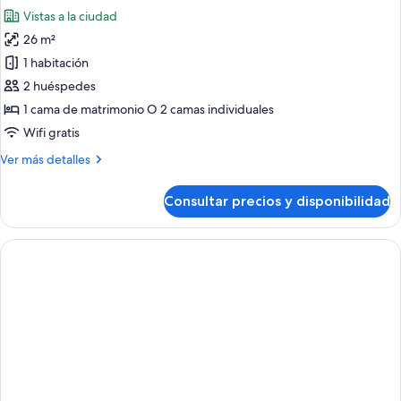
las
Vistas a la ciudad
fotos
26 m²
de
1 habitación
Habitación
superior
2 huéspedes
con
1 cama de matrimonio O 2 camas individuales
1
Wifi gratis
cama
Más
Ver más detalles
doble
detalles
o
de
Consultar precios y disponibilidad
Habitación
2
superior
individuales,
con
terraza
1
cama
doble
o
2
individuales,
terraza