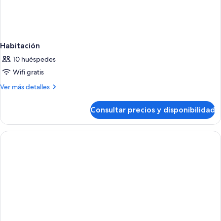
Habitación
10 huéspedes
Wifi gratis
Más
Ver más detalles
detalles
de
Consultar precios y disponibilidad
Habitación