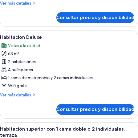
Más
Ver más detalles
doble
detalles
o
de
Consultar precios y disponibilidad
Habitación
2
estándar
individuales
con
Abrir
Una habitación de hotel con una cama
(2
11
1
Habitación Deluxe
todas
Adultos
cama
Vistas a la ciudad
doble
las
+
o
63 m²
fotos
1
2
de
2 habitaciones
Niño)
individuales
Habitación
(2
4 huéspedes
Adultos
Deluxe
1 cama de matrimonio y 2 camas individuales
+
Wifi gratis
1
Niño)
Más
Ver más detalles
detalles
de
Consultar precios y disponibilidad
Habitación
Deluxe
Abrir
Habitación de hotel con una cama gran
6
Habitación superior con 1 cama doble o 2 individuales,
todas
terraza