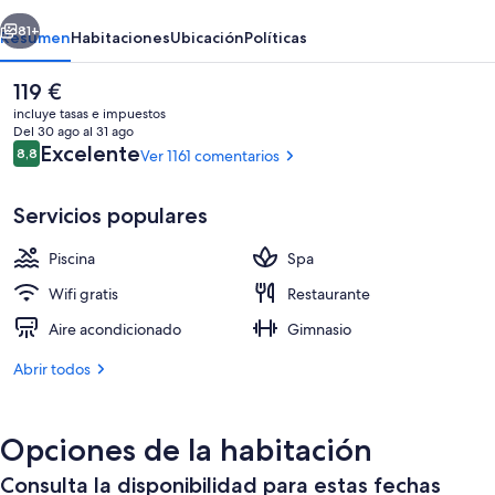
erior
Siguiente
81+
Resumen
Habitaciones
Ubicación
Políticas
El
119 €
precio
incluye tasas e impuestos
actual
Del 30 ago al 31 ago
es
Comentarios
Excelente
8,8
Ver 1161 comentarios
8,8 de 10
de
119 €
Servicios populares
Piscina
Spa
Salas de tratamientos para parejas, s
Wifi gratis
Restaurante
Aire acondicionado
Gimnasio
Abrir todos
Opciones de la habitación
Consulta la disponibilidad para estas fechas