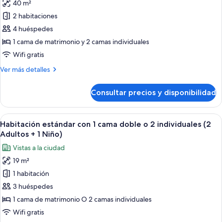
40 m²
fotos
de
2 habitaciones
Habitación
4 huéspedes
familiar
1 cama de matrimonio y 2 camas individuales
Wifi gratis
Más
Ver más detalles
detalles
de
Consultar precios y disponibilidad
Habitación
familiar
Abrir
Ropa de cama de alta calidad, edredon
11
Habitación estándar con 1 cama doble o 2 individuales (2
todas
Adultos + 1 Niño)
las
Vistas a la ciudad
fotos
19 m²
de
1 habitación
Habitación
estándar
3 huéspedes
con
1 cama de matrimonio O 2 camas individuales
1
Wifi gratis
cama