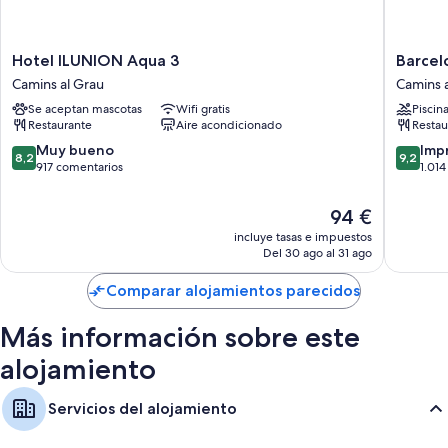
Hotel
Barcelo
Hotel ILUNION Aqua 3
Barcel
ILUNION
Valencia
Camins al Grau
Camins 
Aqua
Hotel
Se aceptan mascotas
Wifi gratis
Piscin
3
Camins
Restaurante
Aire acondicionado
Restau
Camins
al
al
Grau
8.2
9.2
Muy bueno
Imp
8,2
9,2
Grau
sobre
sobre
917 comentarios
1.01
10,
10,
Muy
Impresi
El
94 €
bueno,
1.014 co
precio
incluye tasas e impuestos
917 comentarios
actual
Del 30 ago al 31 ago
es
de
Comparar alojamientos parecidos
94 €
Más información sobre este
alojamiento
Servicios del alojamiento