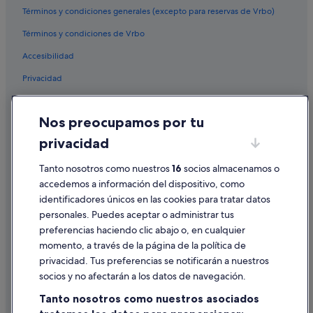
a
Términos y condiciones generales (excepto para reservas de Vrbo)
c
Hoteles de esquí en Comunidad Valenciana
i
Términos y condiciones de Vrbo
Hoteles de lujo en Provincia de Valencia
o
n
Accesibilidad
Apartamentos en Provincia de Valencia
e
s
Privacidad
Provincia de Valencia hoteles
d
Hoteles con piscina en Provincia de Valencia
Cookies
i
f
Nos preocupamos por tu
Casas en árboles en Comunidad Valenciana
Condiciones de uso
e
privacidad
r
Hoteles con casino en Comunidad Valenciana
Información legal/contacto
e
Hoteles para bodas en Provincia de Valencia
n
Pautas sobre el contenido y cómo denunciar contenido
Tanto nosotros como nuestros
16
socios almacenamos o
t
accedemos a información del dispositivo, como
Complejos turísticos en Comunidad Valenciana
e
identificadores únicos en las cookies para tratar datos
Ayuda
s
Hoteles boutique en Centro de Valencia
personales. Puedes aceptar o administrar tus
p
Ayuda
Hoteles con restaurante en Valencia
o
preferencias haciendo clic abajo o, en cualquier
r
momento, a través de la página de la política de
Hoteles que aceptan mascotas en Comunidad Valenciana
Cancelar un vuelo
q
privacidad. Tus preferencias se notificarán a nuestros
u
Hoteles con gimnasio en Ciutat Vella
Cancelar una reserva de hotel o de un alquiler vacacional
socios y no afectarán a los datos de navegación.
e
Hoteles con gimnasio en Provincia de Valencia
a
Plazos de reembolso
Tanto nosotros como nuestros asociados
m
Valencia hoteles