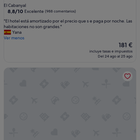
de
El Cabanyal
4.0 estrellas
8.8
8,8/10
Excelente
(988 comentarios)
sobre
"
"El hotel está amortizado por el precio que s e paga por noche. Las
10,
E
habitaciones no son grandes."
Excelente,
l
Yana
(988 comentarios)
h
Ver menos
o
El
181 €
t
precio
incluye tasas e impuestos
e
actual
Del 24 ago al 25 ago
l
es
e
de
Hotel Boutique Balandret
s
181 €
t
á
a
m
o
r
t
i
z
a
d
o