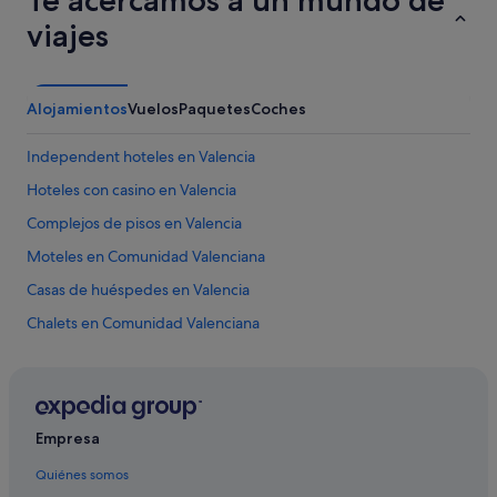
a
c
viajes
i
o
n
e
Alojamientos
Vuelos
Paquetes
Coches
s
m
Independent hoteles en Valencia
u
y
Hoteles con casino en Valencia
l
i
Complejos de pisos en Valencia
m
Moteles en Comunidad Valenciana
p
i
Casas de huéspedes en Valencia
a
s
Chalets en Comunidad Valenciana
y
Casas barco en Comunidad Valenciana
m
u
Tiendas de safari en Provincia de Valencia
y
l
Hoteles LGTBQIA en Comunidad Valenciana
Empresa
u
Alojamientos agroturísticos en Comunidad Valenciana
m
Quiénes somos
i
Hoteles románticos en Provincia de Valencia