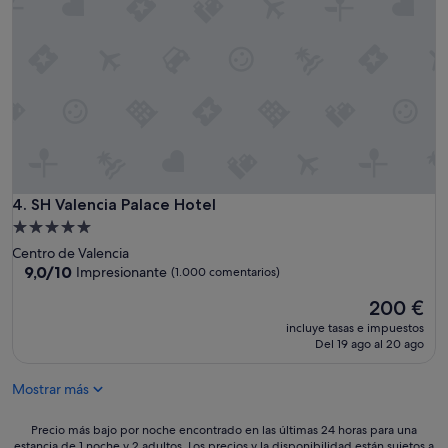
g
r
o
r
a
m
a
l
á
n
m
n
d
e
t
e
n
i
s
t
c
.
e
o
"
,
,
d
e
e
l
1
SH Valencia Palace Hotel
4. SH Valencia Palace Hotel
p
0
e
Alojamiento
"
r
de
Centro de Valencia
s
5.0 estrellas
9.0
9,0/10
Impresionante
(1.000 comentarios)
o
sobre
n
El
200 €
10,
a
precio
Impresionante,
incluye tasas e impuestos
l
actual
(1.000 comentarios)
Del 19 ago al 20 ago
m
es
u
de
y
Mostrar más
200 €
a
t
Precio
Precio más bajo por noche encontrado en las últimas 24 horas para una
e
estancia de 1 noche y 2 adultos. Los precios y la disponibilidad están sujetos a
más