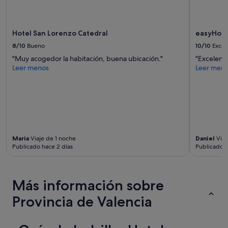
Pueden
o
aplicarse
b
términos
u
y
Hotel San Lorenzo Catedral
easyHotel
f
condiciones
f
8/10
Bueno
10/10
Excel
adicionales.
e
"Muy acogedor la habitación, buena ubicación."
"Excelent
t
Leer menos
Leer men
n
o
e
s
m
u
y
a
Maria
Viaje de 1 noche
Daniel
Viaj
b
Publicado hace 2 días
Publicado h
u
n
d
Más información sobre
a
n
Provincia de Valencia
t
e
,
p