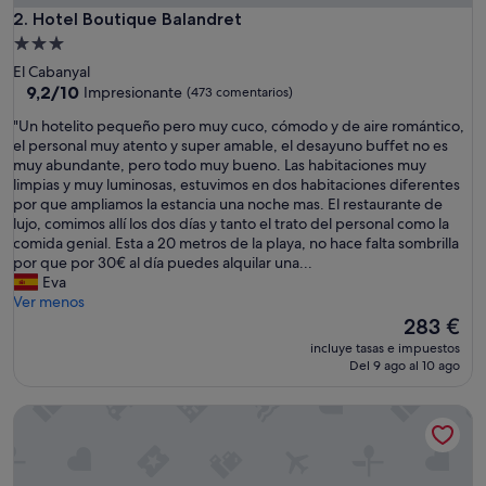
p
Hotel Boutique Balandret
2. Hotel Boutique Balandret
o
Alojamiento
r
de
El Cabanyal
e
3.0 estrellas
9.2
9,2/10
Impresionante
(473 comentarios)
l
sobre
p
"
"Un hotelito pequeño pero muy cuco, cómodo y de aire romántico,
10,
r
U
el personal muy atento y super amable, el desayuno buffet no es
Impresionante,
e
n
muy abundante, pero todo muy bueno. Las habitaciones muy
(473 comentarios)
c
h
limpias y muy luminosas, estuvimos en dos habitaciones diferentes
i
o
por que ampliamos la estancia una noche mas. El restaurante de
o
t
lujo, comimos allí los dos días y tanto el trato del personal como la
q
e
comida genial. Esta a 20 metros de la playa, no hace falta sombrilla
u
l
por que por 30€ al día puedes alquilar una...
e
i
Eva
s
t
Ver menos
e
o
El
283 €
p
p
precio
a
incluye tasas e impuestos
e
actual
Del 9 ago al 10 ago
g
q
es
a
u
de
p
Hotel Las Arenas Balneario Resort
e
283 €
o
ñ
r
o
n
p
o