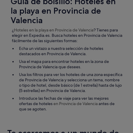
Guía de bolsillo: Hoteles en
e
la playa en Provincia de
r
o
Valencia
t
o
¿
Hoteles en la playa
en Provincia de Valencia
? Tienes para
d
elegir en Expedia.es. Busca hoteles en Provincia de Valencia
o
fácilmente de las siguientes formas:
m
u
Echa un vistazo a nuestra selección de hoteles
y
destacados en Provincia de Valencia.
b
Usa el mapa para encontrar hoteles en la zona de
u
Provincia de Valencia que desees.
e
n
Usa los filtros para ver los hoteles de una zona específica
o
de Provincia de Valencia y selecciona un tema, nombre
.
o tipo de hotel, desde básico (de 1 estrella) hasta de lujo
L
(5 estrellas) en Provincia de Valencia.
a
Introduce las fechas de viaje para ver las mejores
s
ofertas de hoteles
en Provincia de Valencia
antes de
h
que se agoten.
a
b
i
t
Te acercamos a un mundo de