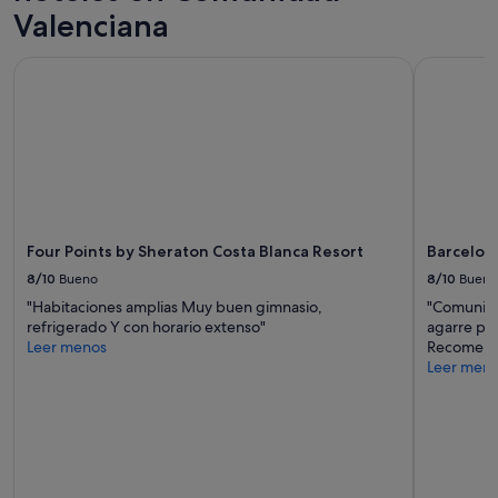
Valenciana
Four Points by Sheraton Costa Blanca Resort
Barcelo Va
Four Points by Sheraton Costa Blanca Resort
Barcelo V
8/10
Bueno
8/10
Bueno
"Habitaciones amplias Muy buen gimnasio,
"Comunica
refrigerado Y con horario extenso"
agarre par
Leer menos
Recomend
Leer men