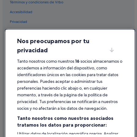
Términos y condiciones de Vrbo
Hoteles con spa en Benidorm
Accesibilidad
Pensiones en Castelló de la Plana
Privacidad
Benidorm hoteles
Pensiones en Alicante
Cookies
Nos preocupamos por tu
Iberostar hoteles en Alicante
Condiciones de uso
privacidad
Hoteles con todo incluido en Peñíscola
Información legal/contacto
Hoteles con spa en Valencia
Tanto nosotros como nuestros
16
socios almacenamos o
Pautas sobre el contenido y cómo denunciar contenido
accedemos a información del dispositivo, como
Pensiones en Valencia
identificadores únicos en las cookies para tratar datos
Ayuda
Nh Hotels en Benidorm
personales. Puedes aceptar o administrar tus
Ayuda
Hoteles de 5 estrellas en Gandía
preferencias haciendo clic abajo o, en cualquier
momento, a través de la página de la política de
Apartoteles en Benidorm
Cancelar un vuelo
privacidad. Tus preferencias se notificarán a nuestros
Hoteles de 3 estrellas en Benidorm
Cancelar una reserva de hotel o de un alquiler vacacional
socios y no afectarán a los datos de navegación.
Apartoteles en Marina d'Or - Ciudad de Vacaciones
Plazos de reembolso
Tanto nosotros como nuestros asociados
Apartoteles en San Juan de Alicante
tratamos los datos para proporcionar:
Utilizar un cupón de Expedia
Peñíscola hoteles
Utilizar datos de localización geográfica precisa. Analizar
Documentos para viajes internacionales