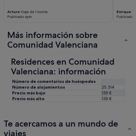
Arturo
Viaje de 1 noche
Enrique
Vi
Publicado ayer
Publicado h
Más información sobre
Comunidad Valenciana
Residences en Comunidad
Valenciana: información
Número de comentarios de huéspedes
Número de alojamientos
25.314
Precio más bajo
135 €
Precio más alto
135 €
Te acercamos a un mundo de
viajes