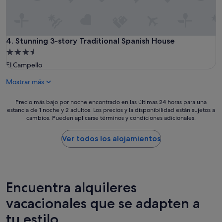
Stunning 3-story Traditional Spanish House
4. Stunning 3-story Traditional Spanish House
Alojamiento
de
El Campello
3.5 estrellas
Mostrar más
Precio
Precio más bajo por noche encontrado en las últimas 24 horas para una
estancia de 1 noche y 2 adultos. Los precios y la disponibilidad están sujetos a
más
cambios. Pueden aplicarse términos y condiciones adicionales.
bajo
por
noche
Ver todos los alojamientos
encontrado
en
las
últimas
24 horas
Encuentra alquileres
para
vacacionales que se adapten a
una
estancia
tu estilo
de