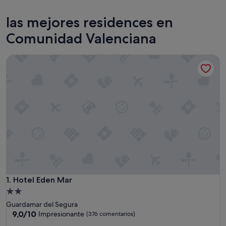
Valencia
Benido
las mejores residences en
Comunidad Valenciana
Hotel Eden Mar
Hotel Eden Mar
1. Hotel Eden Mar
Alojamiento
de
Guardamar del Segura
2.0 estrellas
9.0
9,0/10
Impresionante
(376 comentarios)
sobre