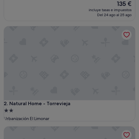
El
135 €
10,
precio
Impresionante,
incluye tasas e impuestos
actual
(376 comentarios)
Del 24 ago al 25 ago
es
de
Natural Home - Torrevieja
135 €
Natural Home - Torrevieja
2. Natural Home - Torrevieja
Alojamiento
de
Urbanización El Limonar
2.0 estrellas
House - Sleeps 10 to 34 - Heated Pool - Parking