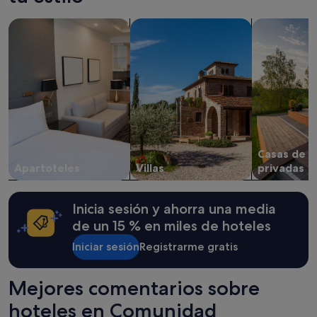
1 noche
y
Buscar apartoteles
Buscar villas
buscar casas
2 adultos.
Los
precios
y
la
disponibilidad
están
sujetos
a
cambios.
Casas de v
Pueden
Apartoteles
Villas
privadas
aplicarse
términos
y
Inicia sesión y ahorra una media
condiciones
adicionales.
de un 15 % en miles de hoteles
Iniciar sesión
Registrarme gratis
Mejores comentarios sobre
hoteles en Comunidad