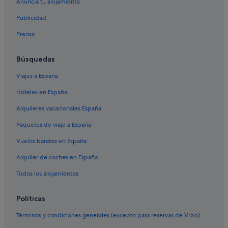
Anuncia tu alojamiento
Hoteles de 4 estrellas en Benidorm
Publicidad
Campings de caravanas en Canet d'en Berenguer
Prensa
Campings de caravanas en Cullera
Moteles en Gandía
Búsquedas
Pensiones en Xirivella
Viajes a España
Pensiones en Cullera
Hoteles en España
Pensiones en Ribarroja del Turia
Alquileres vacacionales España
Hoteles con todo incluido en Marina d'Or - Ciudad de Vacaciones
Paquetes de viaje a España
Pensiones en Torre de la Horadada
Vuelos baratos en España
Pensiones en Alzira
Alquiler de coches en España
Pensiones en Burjassot
Apartoteles en Cullera
Todos los alojamientos
Hoteles con piscina en Valencia
Políticas
Villas en Peñíscola
Términos y condiciones generales (excepto para reservas de Vrbo)
Campings de caravanas en Tavernes de la Valldigna