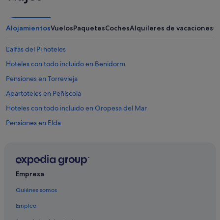
Alojamientos
Vuelos
Paquetes
Coches
Alquileres de vacaciones
O
L'alfàs del Pi hoteles
Hoteles con todo incluido en Benidorm
Pensiones en Torrevieja
Apartoteles en Peñíscola
Hoteles con todo incluido en Oropesa del Mar
Pensiones en Elda
Campings de caravanas en Chulilla
Pensiones en Catarroja
Pensiones en Villena
Empresa
Cullera hoteles
Quiénes somos
Campings de caravanas en Cheste
Empleo
Valencia hoteles