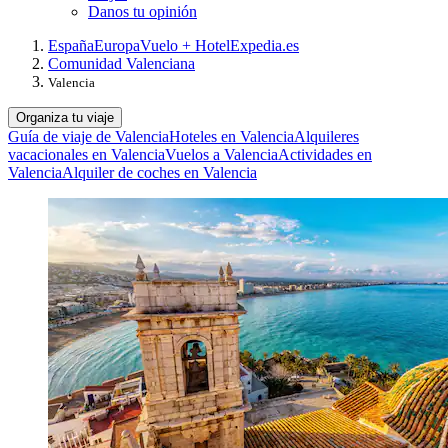
Danos tu opinión
España
Europa
Vuelo + Hotel
Expedia.es
Comunidad Valenciana
Valencia
Organiza tu viaje
Guía de viaje de Valencia
Hoteles en Valencia
Alquileres
vacacionales en Valencia
Vuelos a Valencia
Actividades en
Valencia
Alquiler de coches en Valencia