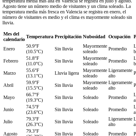
temperatura media más alta en Valencia se registra en julio y agosto.
Agosto tiene un número medio de visitantes y un clima soleado. La
temperatura media más fresca en Valencia se registra en enero, el
número de visitantes es medio y el clima es mayormente soleado sin
lluvia.
Mes del
Temperatura
Precipitación
Nubosidad
Ocupación
P
calendario
50.9°F
Mayormente
L
Enero
Sin lluvia
Promedio
(10.5°C)
soleado
b
51.8°F
Mayormente
L
Febrero
Sin lluvia
Promedio
(11.0°C)
soleado
b
55.6°F
Mayormente
Ligeramente
Marzo
Lluvia ligera
P
(13.1°C)
soleado
alto
59.9°F
Mayormente
Ligeramente
Abril
Sin lluvia
P
(15.5°C)
soleado
alto
66.7°F
L
Mayo
Sin lluvia
Soleado
Promedio
(19.3°C)
a
74.5°F
L
Junio
Sin lluvia
Soleado
Promedio
(23.6°C)
a
79.3°F
Ligeramente
L
Julio
Sin lluvia
Soleado
(26.3°C)
alto
a
79.3°F
Agosto
Sin lluvia
Soleado
Promedio
P