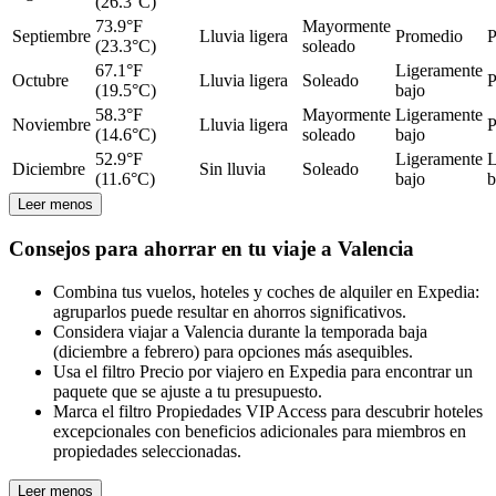
(26.3°C)
73.9°F
Mayormente
Septiembre
Lluvia ligera
Promedio
P
(23.3°C)
soleado
67.1°F
Ligeramente
Octubre
Lluvia ligera
Soleado
P
(19.5°C)
bajo
58.3°F
Mayormente
Ligeramente
Noviembre
Lluvia ligera
P
(14.6°C)
soleado
bajo
52.9°F
Ligeramente
L
Diciembre
Sin lluvia
Soleado
(11.6°C)
bajo
b
Leer menos
Consejos para ahorrar en tu viaje a Valencia
Combina tus vuelos, hoteles y coches de alquiler en Expedia:
agruparlos puede resultar en ahorros significativos.
Considera viajar a Valencia durante la temporada baja
(diciembre a febrero) para opciones más asequibles.
Usa el filtro Precio por viajero en Expedia para encontrar un
paquete que se ajuste a tu presupuesto.
Marca el filtro Propiedades VIP Access para descubrir hoteles
excepcionales con beneficios adicionales para miembros en
propiedades seleccionadas.
Leer menos