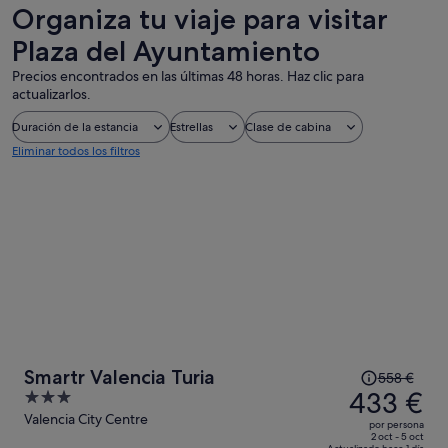
de un día
personalizadas
nocturna
Organiza tu viaje para visitar
Plaza del Ayuntamiento
Precios encontrados en las últimas 48 horas. Haz clic para
actualizarlos.
Duración de la estancia
Estrellas
Clase de cabina
Eliminar todos los filtros
El
Smartr Valencia Turia
558 €
precio
433 €
3
era
out
Valencia City Centre
por persona
de
of
2 oct - 5 oct