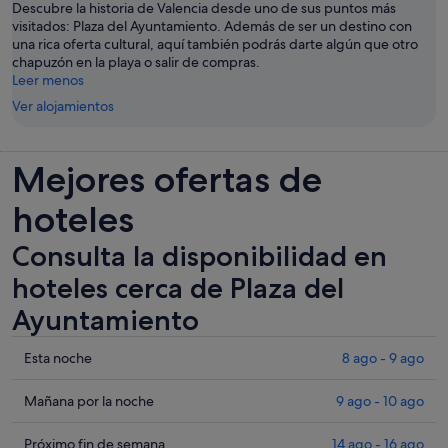
Descubre la historia de Valencia desde uno de sus puntos más
visitados: Plaza del Ayuntamiento. Además de ser un destino con
una rica oferta cultural, aquí también podrás darte algún que otro
chapuzón en la playa o salir de compras.
Leer menos
Ver alojamientos
Mejores ofertas de
hoteles
Consulta la disponibilidad en
hoteles cerca de Plaza del
Ayuntamiento
Comprueba
Esta noche
8 ago - 9 ago
los
precios
Comprueba
Mañana por la noche
9 ago - 10 ago
cerca
los
de
precios
Comprueba
Próximo fin de semana
14 ago - 16 ago