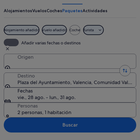
Ayuntamiento
Alojamientos
Vuelos
Coches
Paquetes
Actividades
Alojamiento añadido
Vuelo añadido
Coche
Turista
Una plaza con bancos, árboles y un edif
Añadir varias fechas o destinos
Origen
Destino
Plaza del Ayuntamiento, Valencia, Comunidad Valenci
Fechas
vie., 28 ago. - lun., 31 ago.
Personas
2 personas, 1 habitación
Buscar
Ver mapa