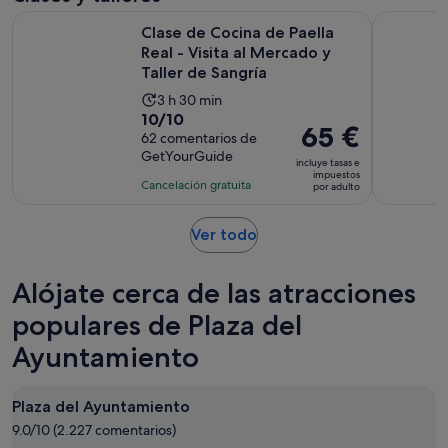
7 horas
adulto
Clase de Cocina de Paella Real - Visita al Mercado y Taller d
Valencia: 
Clase de Cocina de Paella
Real - Visita al Mercado y
Taller de Sangría
La
3 h 30 min
10.0
10/10
duración
El
65 €
sobre
62 comentarios de
de
precio
GetYourGuide
10
la
incluye tasas e
es
impuestos
con
actividad
Cancelación gratuita
por adulto
de
62
es
65 €
comentarios
de
Se
Ver todo
por
3 horas
abre
adulto
y
en
Alójate cerca de las atracciones
30 minutos
una
pestaña
populares de Plaza del
nueva
Ayuntamiento
Plaza del Ayuntamiento
9.0/10 (2.227 comentarios)