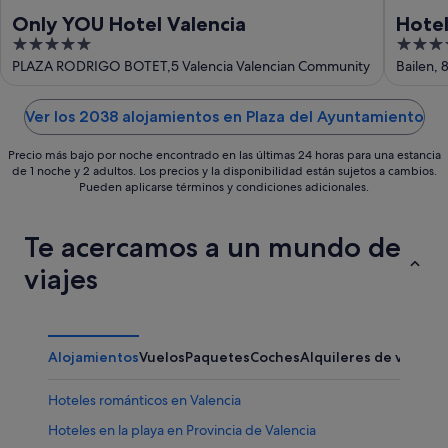
Only YOU Hotel Valencia
Hotel
5
4
out
out
PLAZA RODRIGO BOTET,5 Valencia Valencian Community
Bailen, 
of
of
5
5
Ver los 2038 alojamientos en Plaza del Ayuntamiento
Precio más bajo por noche encontrado en las últimas 24 horas para una estancia
de 1 noche y 2 adultos. Los precios y la disponibilidad están sujetos a cambios.
Pueden aplicarse términos y condiciones adicionales.
Te acercamos a un mundo de
viajes
Alojamientos
Vuelos
Paquetes
Coches
Alquileres de vacaci
Hoteles románticos en Valencia
Hoteles en la playa en Provincia de Valencia