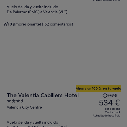
Actualizado hace 1 día
558 €,
5
Vuelo de ida y vuelta incluido
ahora
De Palermo (PMO) a Valencia (VLC)
es
de
9
/
10
¡Impresionante! (152 comentarios)
433 €
por
persona
Ahorra un 100 % en tu vuelo
El
The Valentia Cabillers Hotel
737 €
precio
534 €
3.5
era
out
Valencia City Centre
por persona
de
of
2 oct - 5 oct
Actualizado hace 1 día
737 €,
5
Vuelo de ida y vuelta incluido
ahora