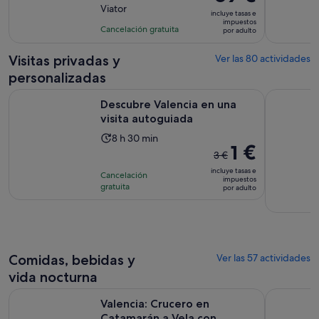
precio
Viator
10
la
incluye tasas e
es
impuestos
con
actividad
Cancelación gratuita
por adulto
de
368
es
69 €
comentarios
de
Visitas privadas y
Ver las 80 actividades
por
4 horas
personalizadas
adulto
Se abre en una p
Descubre Valencia en una visita autoguiada
Valencia: 
Descubre Valencia en una
visita autoguiada
La
8 h 30 min
El
1 €
duración
3 €
precio
de
incluye tasas e
Cancelación
anterior
impuestos
la
gratuita
por adulto
era
actividad
de
es
3 €
de
y
8 horas
el
y
Comidas, bebidas y
Ver las 57 actividades
actual
30 minutos
vida nocturna
es
Valencia: Crucero en Catamarán a Vela con Opción Puesta de
Visita al 
de
Valencia: Crucero en
1 €
Catamarán a Vela con