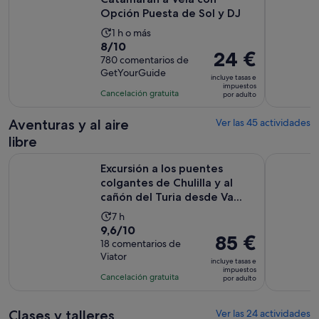
por
Opción Puesta de Sol y DJ
adulto
La
1 h o más
8.0
8/10
duración
El
24 €
sobre
780 comentarios de
de
precio
GetYourGuide
10
la
incluye tasas e
es
impuestos
con
actividad
Cancelación gratuita
por adulto
de
780
es
24 €
comentarios
de
Aventuras y al aire
Ver las 45 actividades
por
1 hora
libre
adulto
Excursión a los puentes colgantes de Chulilla y al cañón del T
Excursión 
Excursión a los puentes
colgantes de Chulilla y al
cañón del Turia desde Va...
La
7 h
9.6
9,6/10
duración
El
85 €
sobre
18 comentarios de
de
precio
Viator
10
la
incluye tasas e
es
impuestos
con
actividad
Cancelación gratuita
por adulto
de
18
es
85 €
comentarios
de
por
Clases y talleres
Ver las 24 actividades