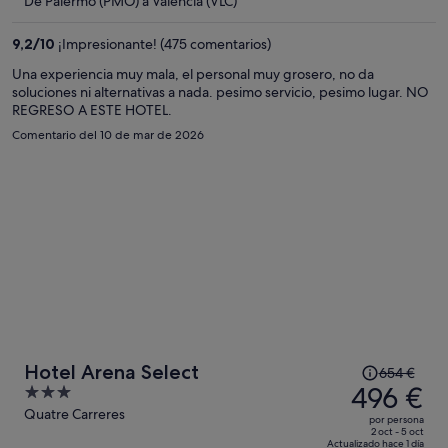
De Palermo (PMO) a Valencia (VLC)
es
de
9,2
/
10
¡Impresionante! (475 comentarios)
534 €
por
Una experiencia muy mala, el personal muy grosero, no da
soluciones ni alternativas a nada. pesimo servicio, pesimo lugar. NO
persona
REGRESO A ESTE HOTEL.
Comentario del 10 de mar de 2026
El
Hotel Arena Select
654 €
precio
496 €
3
era
out
Quatre Carreres
por persona
de
of
2 oct - 5 oct
Actualizado hace 1 día