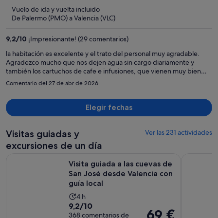
654 €,
5
Vuelo de ida y vuelta incluido
ahora
De Palermo (PMO) a Valencia (VLC)
es
de
9,2
/
10
¡Impresionante! (29 comentarios)
496 €
por
la habitación es excelente y el trato del personal muy agradable.
Agradezco mucho que nos dejen agua sin cargo diariamente y
persona
también los cartuchos de cafe e infusiones, que vienen muy bien
cuando llegas al hotel.
Comentario del 27 de abr de 2026
Elegir fechas
Visitas guiadas y
Ver las 231 actividades
excursiones de un día
Visita guiada a las cuevas de San José desde Valencia con guí
Valencia: 
Visita guiada a las cuevas de
San José desde Valencia con
guía local
La
4 h
9.2
9,2/10
duración
El
69 €
sobre
368 comentarios de
de