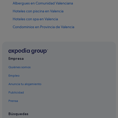
Albergues en Comunidad Valenciana
Hoteles con piscina en Valencia
Hoteles con spa en Valencia
Condominios en Provincia de Valencia
Iberostar hoteles en Valencia
Hoteles de 4 estrellas en Centro de Valencia
Pensiones en Valencia
B&B en Valencia
Empresa
Campings de caravanas en Comunidad Valenciana
Quiénes somos
Hoteles con spa en Comunidad Valenciana
Empleo
Hoteles románticos en Provincia de Valencia
Anuncia tu alojamiento
Casas de campo en Comunidad Valenciana
Publicidad
Campings de caravanas en Provincia de Valencia
Prensa
Villas en Comunidad Valenciana
Pensiones en Estación de tren de València-Joaquín
Búsquedas