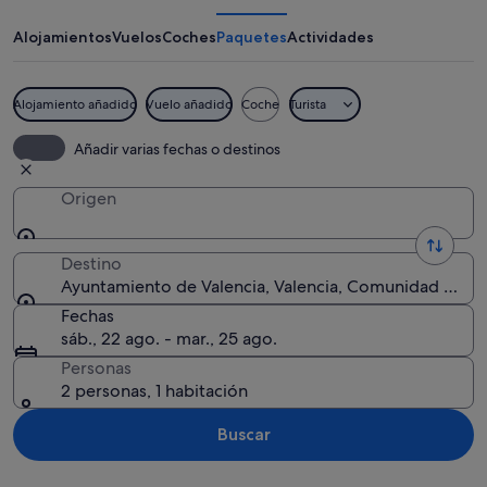
Valencia
Alojamientos
Vuelos
Coches
Paquetes
Actividades
Alojamiento añadido
Vuelo añadido
Coche
Turista
Una fuente rodeada de flores rojas y 
Añadir varias fechas o destinos
Origen
Destino
Ayuntamiento de Valencia, Valencia, Comunidad Valen
Fechas
sáb., 22 ago. - mar., 25 ago.
Personas
2 personas, 1 habitación
Buscar
Ver mapa