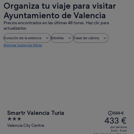
de un día
personalizadas
nocturna
Organiza tu viaje para visitar
Ayuntamiento de Valencia
Precios encontrados en las últimas 48 horas. Haz clic para
actualizarlos.
Duración de la estancia
Estrellas
Clase de cabina
Eliminar todos los filtros
El
Smartr Valencia Turia
558 €
precio
433 €
3
era
out
Valencia City Centre
por persona
de
of
2 oct - 5 oct