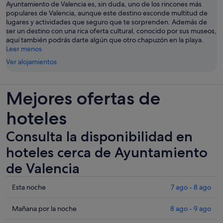
Ayuntamiento de Valencia es, sin duda, uno de los rincones más
populares de Valencia, aunque este destino esconde multitud de
lugares y actividades que seguro que te sorprenden. Además de
ser un destino con una rica oferta cultural, conocido por sus museos,
aquí también podrás darte algún que otro chapuzón en la playa.
Leer menos
Ver alojamientos
Mejores ofertas de
hoteles
Consulta la disponibilidad en
hoteles cerca de Ayuntamiento
de Valencia
Comprueba
Esta noche
7 ago - 8 ago
los
precios
Comprueba
Mañana por la noche
8 ago - 9 ago
cerca
los