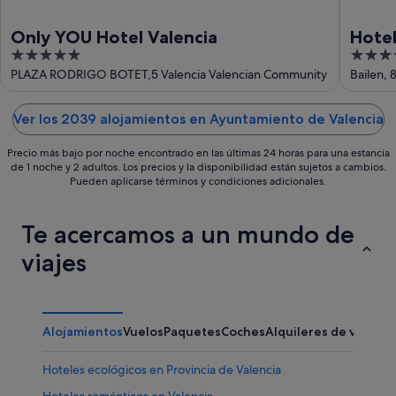
Only YOU Hotel Valencia
Hotel
5
4
out
out
PLAZA RODRIGO BOTET,5 Valencia Valencian Community
Bailen, 
of
of
5
5
Ver los 2039 alojamientos en Ayuntamiento de Valencia
Precio más bajo por noche encontrado en las últimas 24 horas para una estancia
de 1 noche y 2 adultos. Los precios y la disponibilidad están sujetos a cambios.
Pueden aplicarse términos y condiciones adicionales.
Te acercamos a un mundo de
viajes
Alojamientos
Vuelos
Paquetes
Coches
Alquileres de vacaci
Hoteles ecológicos en Provincia de Valencia
Hoteles románticos en Valencia