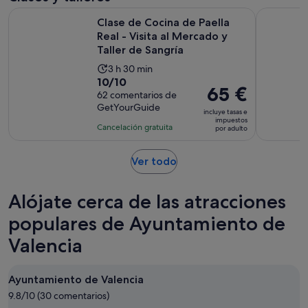
7 horas
adulto
Clase de Cocina de Paella Real - Visita al Mercado y Taller d
Valencia: 
Clase de Cocina de Paella
Real - Visita al Mercado y
Taller de Sangría
La
3 h 30 min
10.0
10/10
duración
El
65 €
sobre
62 comentarios de
de
precio
GetYourGuide
10
la
incluye tasas e
es
impuestos
con
actividad
Cancelación gratuita
por adulto
de
62
es
65 €
comentarios
de
Se
Ver todo
por
3 horas
abre
adulto
y
en
Alójate cerca de las atracciones
30 minutos
una
pestaña
populares de Ayuntamiento de
nueva
Valencia
Ayuntamiento de Valencia
9.8/10 (30 comentarios)