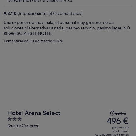
De Palermo (PMO) a Valencia (VLC)
es
de
9,2
/
10
¡Impresionante! (475 comentarios)
534 €
por
Una experiencia muy mala, el personal muy grosero, no da
soluciones ni alternativas a nada. pesimo servicio, pesimo lugar. NO
persona
REGRESO A ESTE HOTEL.
Comentario del 10 de mar de 2026
El
Hotel Arena Select
654 €
precio
496 €
3
era
out
Quatre Carreres
por persona
de
of
2 oct - 5 oct
Actualizado hace 8 horas