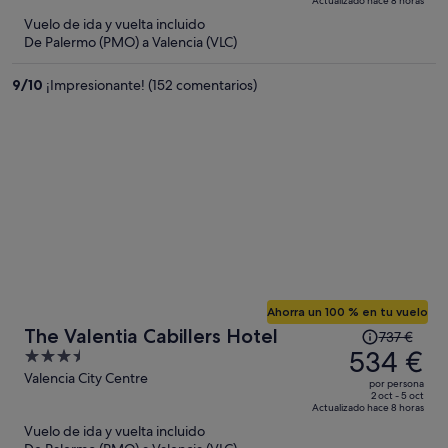
Actualizado hace 8 horas
558 €,
5
Vuelo de ida y vuelta incluido
ahora
De Palermo (PMO) a Valencia (VLC)
es
de
9
/
10
¡Impresionante! (152 comentarios)
433 €
por
persona
Ahorra un 100 % en tu vuelo
El
The Valentia Cabillers Hotel
737 €
precio
534 €
3.5
era
out
Valencia City Centre
por persona
de
of
2 oct - 5 oct
Actualizado hace 8 horas
737 €,
5
Vuelo de ida y vuelta incluido
ahora