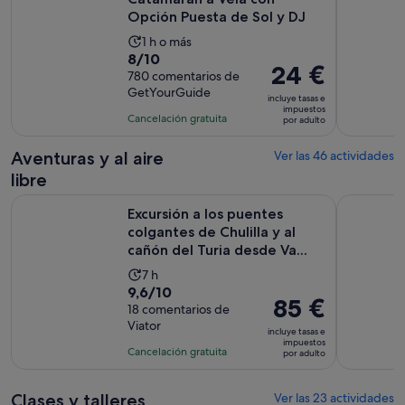
por
Opción Puesta de Sol y DJ
adulto
La
1 h o más
8.0
8/10
duración
El
24 €
sobre
780 comentarios de
de
precio
GetYourGuide
10
la
incluye tasas e
es
impuestos
con
actividad
Cancelación gratuita
por adulto
de
780
es
24 €
comentarios
de
Aventuras y al aire
Ver las 46 actividades
por
1 hora
libre
adulto
Excursión a los puentes colgantes de Chulilla y al cañón del T
Excursión 
Excursión a los puentes
colgantes de Chulilla y al
cañón del Turia desde Va...
La
7 h
9.6
9,6/10
duración
El
85 €
sobre
18 comentarios de
de
precio
Viator
10
la
incluye tasas e
es
impuestos
con
actividad
Cancelación gratuita
por adulto
de
18
es
85 €
comentarios
de
por
Clases y talleres
Ver las 23 actividades