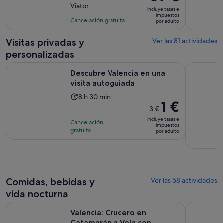
precio
Viator
10
la
incluye tasas e
es
impuestos
con
actividad
Cancelación gratuita
por adulto
de
368
es
69 €
comentarios
de
Visitas privadas y
Ver las 81 actividades
por
4 horas
personalizadas
adulto
Se abre en una p
Descubre Valencia en una visita autoguiada
Valencia: 
Descubre Valencia en una
visita autoguiada
La
8 h 30 min
El
1 €
duración
3 €
precio
de
incluye tasas e
Cancelación
anterior
impuestos
la
gratuita
por adulto
era
actividad
de
es
3 €
de
y
8 horas
el
y
Comidas, bebidas y
Ver las 58 actividades
actual
30 minutos
vida nocturna
es
Valencia: Crucero en Catamarán a Vela con Opción Puesta de
Visita al 
de
Valencia: Crucero en
1 €
Catamarán a Vela con