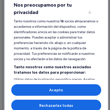
Casas de campo en Valencia
Nos preocupamos por tu
Condiciones de uso
Pensiones en Valencia
privacidad
Información legal/contacto
Hoteles con todo incluido en Comunidad Valenciana
Tanto nosotros como nuestros
16
socios almacenamos o
Pautas sobre el contenido y cómo denunciar contenido
Hoteles con bodega en Comunidad Valenciana
accedemos a información del dispositivo, como
Valencia hoteles
identificadores únicos en las cookies para tratar datos
Ayuda
personales. Puedes aceptar o administrar tus
Hoteles históricos en Valencia
Ayuda
preferencias haciendo clic abajo o, en cualquier
Hoteles para familias en Valencia
momento, a través de la página de la política de
Cancelar un vuelo
Hoteles con casino en Valencia
privacidad. Tus preferencias se notificarán a nuestros
Cancelar una reserva de hotel o de un alquiler vacacional
socios y no afectarán a los datos de navegación.
Townhouses/Affittacamere en Provincia de Valencia
Plazos de reembolso
Tanto nosotros como nuestros asociados
Hoteles en la playa en Provincia de Valencia
tratamos los datos para proporcionar:
Utilizar un cupón de Expedia
Casas en árboles en Valencia
Utilizar datos de localización geográfica precisa. Analizar
Documentos para viajes internacionales
Cabañas en Comunidad Valenciana
activamente las características del dispositivo para su
identificación. Almacenar la información en un dispositivo
Acepto
y/o acceder a ella. Publicidad y contenido personalizados,
medición de publicidad y contenido, investigación de
audiencia y desarrollo de servicios.
© 2026 Expedia, Inc., una empresa de Expedia Group. Todos los
Rechazarlas todas
Lista de asociados (proveedores)
derechos reservados. Expedia y el logotipo de Expedia son marcas