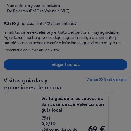
654 €,
5
Vuelo de ida y vuelta incluido
ahora
De Palermo (PMO) a Valencia (VLC)
es
de
9,2
/
10
¡Impresionante! (29 comentarios)
496 €
por
la habitación es excelente y el trato del personal muy agradable.
Agradezco mucho que nos dejen agua sin cargo diariamente y
persona
también los cartuchos de cafe e infusiones, que vienen muy bien
cuando llegas al hotel.
Comentario del 27 de abr de 2026
Elegir fechas
Visitas guiadas y
Ver las 236 actividades
excursiones de un día
Visita guiada a las cuevas de San José desde Valencia con guí
Valencia: 
Visita guiada a las cuevas de
San José desde Valencia con
guía local
La
4 h
9.2
9,2/10
duración
El
69 €
sobre
368 comentarios de
de