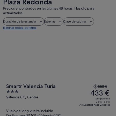
Plaza Redonda
Precios encontrados en las últimas 48 horas. Haz clic para
actualizarlos.
Duración de la estancia
Estrellas
Clase de cabina
Eliminar todos los filtros
El
Smartr Valencia Turia
558 €
precio
433 €
3
era
out
Valencia City Centre
por persona
de
of
2 oct - 5 oct
Actualizado hace 23 horas
558 €,
5
Vuelo de ida y vuelta incluido
ahora
De Palermo (PMO) a Valencia (VLC)