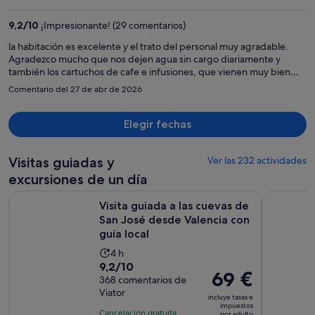
es
de
9,2
/
10
¡Impresionante! (29 comentarios)
496 €
por
la habitación es excelente y el trato del personal muy agradable.
Agradezco mucho que nos dejen agua sin cargo diariamente y
persona
también los cartuchos de cafe e infusiones, que vienen muy bien
cuando llegas al hotel.
Comentario del 27 de abr de 2026
Elegir fechas
Visitas guiadas y
Ver las 232 actividades
excursiones de un día
Visita guiada a las cuevas de San José desde Valencia con guí
Valencia: 
Visita guiada a las cuevas de
San José desde Valencia con
guía local
La
4 h
9.2
9,2/10
duración
El
69 €
sobre
368 comentarios de
de
precio
Viator
10
la
incluye tasas e
es
impuestos
con
actividad
Cancelación gratuita
por adulto