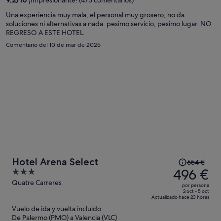
534 €
por
Una experiencia muy mala, el personal muy grosero, no da
soluciones ni alternativas a nada. pesimo servicio, pesimo lugar. NO
persona
REGRESO A ESTE HOTEL.
Comentario del 10 de mar de 2026
El
Hotel Arena Select
654 €
precio
496 €
3
era
out
Quatre Carreres
por persona
de
of
2 oct - 5 oct
Actualizado hace 23 horas
654 €,
5
Vuelo de ida y vuelta incluido
ahora
De Palermo (PMO) a Valencia (VLC)