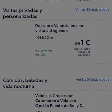
de
368
es
69 €
comentarios
de
Visitas privadas y
Ver las 80 actividades
por
4 horas
personalizadas
adulto
Se abre en una p
Descubre Valencia en una visita autoguiada
Valencia: 
Descubre Valencia en una
visita autoguiada
La
8 h 30 min
El
1 €
duración
3 €
precio
de
incluye tasas e
Cancelación
anterior
impuestos
la
gratuita
por adulto
era
actividad
de
es
3 €
de
y
8 horas
el
y
Comidas, bebidas y
Ver las 57 actividades
actual
30 minutos
vida nocturna
es
Valencia: Crucero en Catamarán a Vela con Opción Puesta de
Visita al 
de
Valencia: Crucero en
1 €
Catamarán a Vela con
por
Opción Puesta de Sol y DJ
adulto