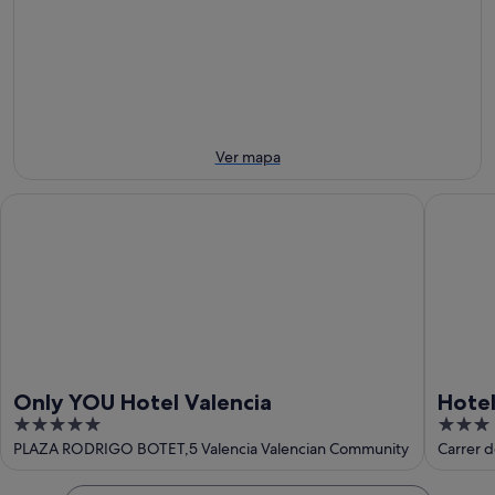
7
mañana
Redonda
ago
por
para
-
la
este
8
noche,
fin
ago
8
de
ago
semana,
-
7
Ver mapa
9
ago
ago
-
Only YOU Hotel Valencia
Hotel Sa
9
ago
Only YOU Hotel Valencia
Hotel
5
3
out
out
PLAZA RODRIGO BOTET,5 Valencia Valencian Community
Carrer d
of
of