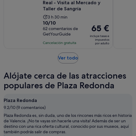
Real - Visita al Mercado y
Taller de Sangría
La
3 h 30 min
10.0
10/10
duración
El
65 €
sobre
62 comentarios de
de
precio
GetYourGuide
10
la
incluye tasas e
es
impuestos
con
actividad
Cancelación gratuita
por adulto
de
62
es
65 €
comentarios
de
Se
Ver todo
por
3 horas
abre
adulto
y
en
Alójate cerca de las atracciones
30 minutos
una
pestaña
populares de Plaza Redonda
nueva
Plaza Redonda
9.2/10 (9 comentarios)
Plaza Redonda es, sin duda, uno de los rincones más ricos en historia
de Valencia. ¡No te vayas sin hacerle una visita! Además de ser un
destino con una rica oferta cultural, conocido por sus museos, aquí
también podrás salir de compras.