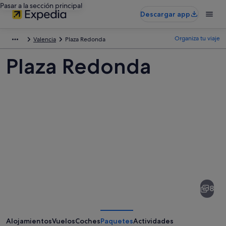
Pasar a la sección principal
Descargar app
Organiza tu viaje
Valencia
Plaza Redonda
Plaza Redonda
Fotos
de
Plaza
8
Redonda
Alojamientos
Vuelos
Coches
Paquetes
Actividades