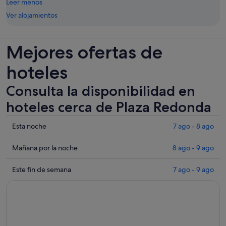
Leer menos
Ver alojamientos
Mejores ofertas de
hoteles
Consulta la disponibilidad en
hoteles cerca de Plaza Redonda
Comprueba
Esta noche
7 ago - 8 ago
los
precios
Comprueba
Mañana por la noche
8 ago - 9 ago
cerca
los
de
precios
Comprueba
Este fin de semana
7 ago - 9 ago
Plaza
cerca
los
Redonda
de
precios
para
Plaza
cerca
esta
Redonda
de
noche,
para
Plaza