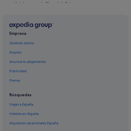
Hoteles cerca de Plaza de la Reina
Hoteles con piscina en Valencia
Hoteles cerca de Ciudad de las Artes y las Ciencias
Hoteles de aventura en Ciutat Vella
Empresa
Hoteles que aceptan mascotas en Comunidad
Quiénes somos
Valenciana
Hoteles de aventura en Provincia de Valencia
Empleo
Hoteles de 4 estrellas en Centro de Valencia
Anuncia tu alojamiento
Pensiones en Valencia
Publicidad
Villas en Comunidad Valenciana
Prensa
Residences en Provincia de Valencia
Búsquedas
Centros vacacionales en Comunidad Valenciana
Viajes a España
Hoteles con piscina en Provincia de Valencia
Hoteles que aceptan mascotas en Provincia de Valencia
Hoteles en España
Condominios en Comunidad Valenciana
Alquileres vacacionales España