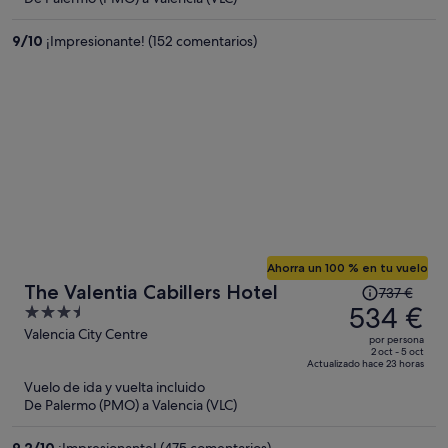
es
de
9
/
10
¡Impresionante! (152 comentarios)
433 €
por
persona
Ahorra un 100 % en tu vuelo
El
The Valentia Cabillers Hotel
737 €
precio
534 €
3.5
era
out
Valencia City Centre
por persona
de
of
2 oct - 5 oct
Actualizado hace 23 horas
737 €,
5
Vuelo de ida y vuelta incluido
ahora
De Palermo (PMO) a Valencia (VLC)
es
de
9,2
/
10
¡Impresionante! (475 comentarios)