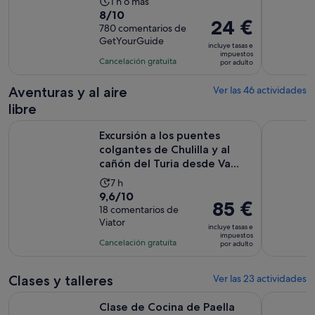
La
1 h o más
8.0
8/10
duración
El
24 €
sobre
780 comentarios de
de
precio
GetYourGuide
10
la
incluye tasas e
es
impuestos
con
actividad
Cancelación gratuita
por adulto
de
780
es
24 €
comentarios
de
Aventuras y al aire
Ver las 46 actividades
por
1 hora
libre
adulto
Excursión a los puentes colgantes de Chulilla y al cañón del T
Excursión 
Excursión a los puentes
colgantes de Chulilla y al
cañón del Turia desde Va...
La
7 h
9.6
9,6/10
duración
El
85 €
sobre
18 comentarios de
de
precio
Viator
10
la
incluye tasas e
es
impuestos
con
actividad
Cancelación gratuita
por adulto
de
18
es
85 €
comentarios
de
por
Clases y talleres
Ver las 23 actividades
7 horas
adulto
Clase de Cocina de Paella Real - Visita al Mercado y Taller d
Valencia: 
Clase de Cocina de Paella