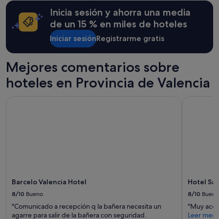
Inicia sesión y ahorra una media
de un 15 % en miles de hoteles
Iniciar sesión
Registrarme gratis
Mejores comentarios sobre
hoteles en Provincia de Valencia
Barcelo Valencia Hotel
Hotel San 
Barcelo Valencia Hotel
Hotel Sa
8/10
Bueno
8/10
Bueno
"Comunicado a recepción q la bañera necesita un
"Muy acog
agarre para salir de la bañera con seguridad.
Leer men