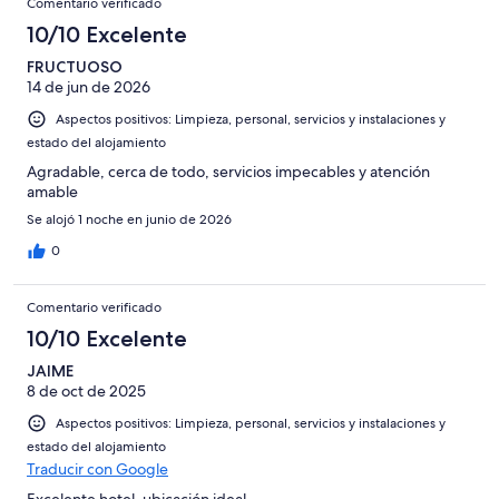
8
Comentario verificado
una
Excelente
de
con
-
puntuación
10/10 Excelente
6
una
Bueno
de
-
puntuación
FRUCTUOSO
4
Normal
14 de jun de 2026
de
-
2
Aspectos positivos: Limpieza, personal, servicios y instalaciones y
Mediocre
-
estado del alojamiento
Horrible
Agradable, cerca de todo, servicios impecables y atención
amable
Se alojó 1 noche en junio de 2026
0
Comentario verificado
10/10 Excelente
JAIME
8 de oct de 2025
Aspectos positivos: Limpieza, personal, servicios y instalaciones y
estado del alojamiento
Traducir con Google