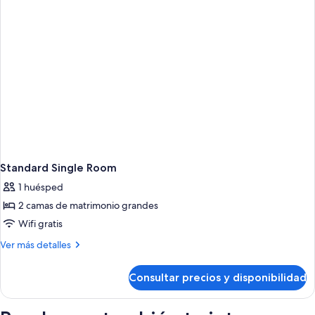
Standard Single Room
1 huésped
2 camas de matrimonio grandes
Wifi gratis
Más
Ver más detalles
detalles
de
Consultar precios y disponibilidad
Standard
Single
Room