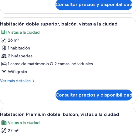
de
Consultar precios y disponibilidad
Habitación
estándar
doble
Abrir
Un dormitorio moderno con una cama g
7
Habitación doble superior, balcón, vistas a la ciudad
todas
Vistas a la ciudad
las
26 m²
fotos
de
1 habitación
Habitación
2 huéspedes
doble
1 cama de matrimonio O 2 camas individuales
superior,
Wifi gratis
balcón,
Más
Ver más detalles
vistas
detalles
a
de
Consultar precios y disponibilidad
la
Habitación
doble
ciudad
superior,
Abrir
Una habitación de hotel con una cama 
7
balcón,
Habitación Premium doble, balcón, vistas a la ciudad
todas
vistas
Vistas a la ciudad
a
las
la
27 m²
fotos
ciudad