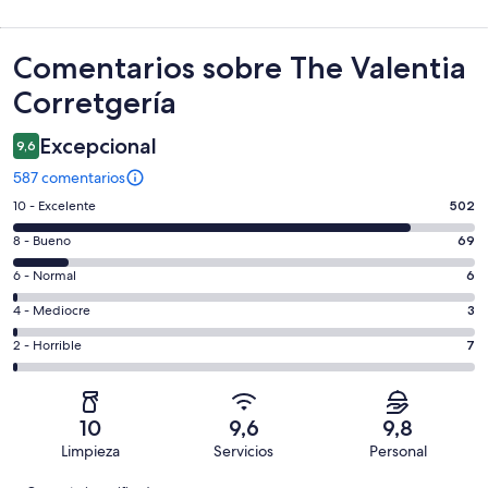
Comentarios
Comentarios sobre The Valentia
Corretgería
Excepcional
9,6
587 comentarios
502
10 - Excelente
502
comentarios
69
8 - Bueno
69
de
comentarios
un
6
6 - Normal
6
de
total
comentarios
un
3
4 - Mediocre
3
de
de
total
comentarios
587
un
7
2 - Horrible
7
de
de
con
total
comentarios
587
un
una
de
de
con
total
puntuación
587
un
una
de
10
9,6
9,8
de
con
total
puntuación
587
Limpieza
Servicios
Personal
10
una
de
de
con
Comentarios
-
puntuación
587