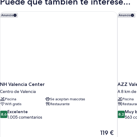
Puede que también te interese...
NH Valencia Center
AZZ Vale
Anuncio
Anuncio
NH Valencia Center
AZZ Vale
Centro de Valencia
A 8 km de
Piscina
Se aceptan mascotas
Piscina
Wifi gratis
Restaurante
Restaura
8.6
8.2
Excelente
Muy 
8,6
8,2
sobre
sobre
1.005 comentarios
563 c
10,
10,
Excelente,
Muy
El
119 €
1.005 comentarios
bueno,