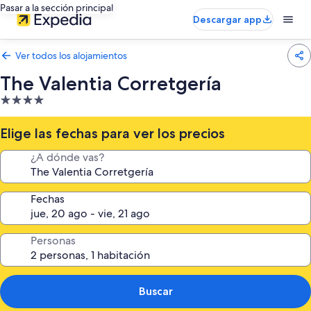
Pasar a la sección principal
Descargar app
Ver todos los alojamientos
The Valentia Corretgería
Alojamiento
de
4.0 estrellas
Elige las fechas para ver los precios
¿A dónde vas?
Fechas
Personas
Buscar