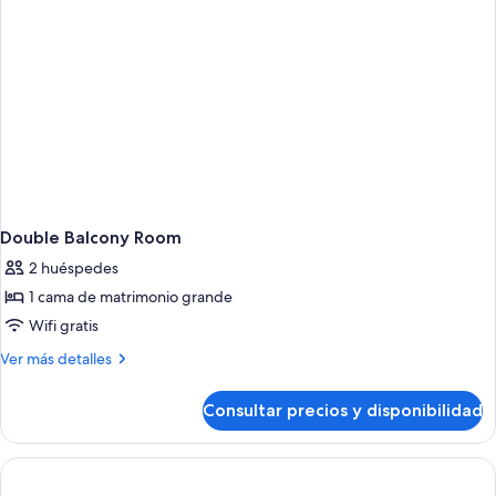
Double Balcony Room
2 huéspedes
1 cama de matrimonio grande
Wifi gratis
Más
Ver más detalles
detalles
de
Consultar precios y disponibilidad
Double
Balcony
Room