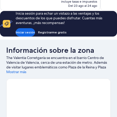
precio
563 comen
incluye tasas e impuestos
actual
Del 23 ago al 24 ago
es
Inicia sesión para echar un vistazo a las ventajas y los
de
descuentos de los que puedes disfrutar. Cuantas más
119 €
aventuras, ¡más recompensas!
Iniciar sesión
Registrarme gratis
Información sobre la zona
The Valentia Corretgería se encuentra en el barrio Centro de
Valencia de Valencia, cerca de una estación de metro. Además
de visitar lugares emblemáticos como Plaza de la Reina y Plaza
del Ayuntamiento, puedes dar un toque más activo a tus
Mostrar más
vacaciones en Puerto de Valencia. No olvides visitar Zoológico
Bioparc Valencia: ¡te encantará!
Ver guía de viaje de Valencia