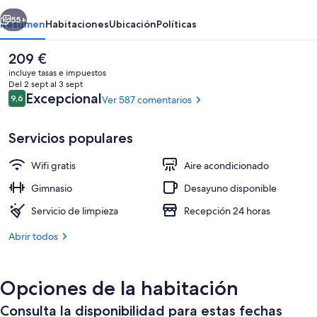
erior
Siguiente
55+
Resumen
Habitaciones
Ubicación
Políticas
El
209 €
precio
incluye tasas e impuestos
actual
Del 2 sept al 3 sept
es
Comentarios
Excepcional
9,6
Ver 587 comentarios
9,6 de 10
de
209 €
Servicios populares
Wifi gratis
Aire acondicionado
Fachada del alojamiento
Gimnasio
Desayuno disponible
Servicio de limpieza
Recepción 24 horas
Abrir todos
Opciones de la habitación
Consulta la disponibilidad para estas fechas