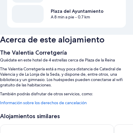
Plaza del Ayuntamiento
A 8 min a pie
- 0.7 km
Acerca de este alojamiento
The Valentia Corretgería
Quédate en este hotel de 4 estrellas cerca de Plaza de la Reina
The Valentia Corretgería está a muy poca distancia de Catedral de
Valencia y de La Lonja de la Seda, y dispone de, entre otros, una
biblioteca y un gimnasio. Los huéspedes pueden conectarse al wifi
gratuito de las habitaciones.
También podrás disfrutar de otros servicios, como:
Información sobre los derechos de cancelación
Desayuno bufé (de pago), un servicio de transporte desde y hasta el
aeropuerto (de pago) y personal multilingüe
Alojamientos similares
Servicios de conserjería, asistencia turística y para la compra de
entradas y un ascensor
The Valentia Cabillers Hotel
MYR Puer
Espacios sin humos y un servicio de recepción las 24 horas