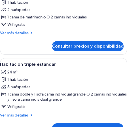
de
1 habitación
Habitación
2 huéspedes
Premium
1 cama de matrimonio O 2 camas individuales
doble,
Wifi gratis
balcón,
Más
Ver más detalles
vistas
detalles
a
de
Consultar precios y disponibilidad
la
Habitación
Premium
ciudad
doble,
Abrir
Una habitación de hotel moderna con 
11
balcón,
Habitación triple estándar
todas
vistas
24 m²
a
las
la
1 habitación
fotos
ciudad
de
3 huéspedes
Habitación
1 cama doble y 1 sofá cama individual grande O 2 camas individuales
y 1 sofá cama individual grande
triple
estándar
Wifi gratis
Más
Ver más detalles
detalles
de