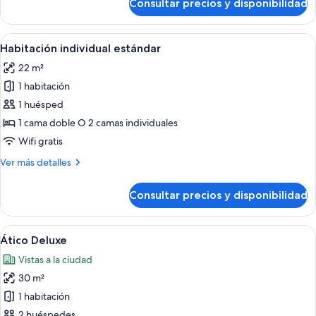
Consultar precios y disponibilidad
Habitación
triple
estándar
Abrir
Un dormitorio moderno con una cama g
6
Habitación individual estándar
todas
22 m²
las
1 habitación
fotos
de
1 huésped
Habitación
1 cama doble O 2 camas individuales
individual
Wifi gratis
estándar
Más
Ver más detalles
detalles
de
Consultar precios y disponibilidad
Habitación
individual
estándar
Abrir
Habitación de hotel moderna con una 
7
Ático Deluxe
todas
Vistas a la ciudad
las
30 m²
fotos
de
1 habitación
Ático
2 huéspedes