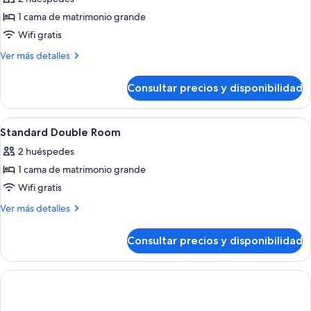
Deluxe
1 cama de matrimonio grande
Wifi gratis
Más
Ver más detalles
detalles
de
Consultar precios y disponibilidad
Ático
Deluxe
Abrir
Un dormitorio moderno con una cama g
4
Standard Double Room
todas
2 huéspedes
las
1 cama de matrimonio grande
fotos
de
Wifi gratis
Standard
Más
Ver más detalles
Double
detalles
de
Room
Consultar precios y disponibilidad
Standard
Double
Room