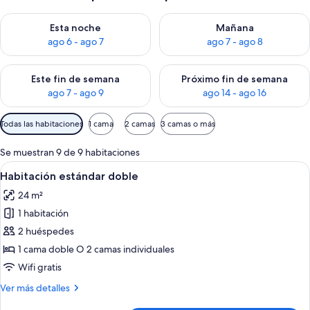
Consulta la disponibilidad para esta noche, ago 6 - ago 7
Consulta la disponibilidad pa
Esta noche
Mañana
ago 6 - ago 7
ago 7 - ago 8
Consulta la disponibilidad para este fin de semana, ago 7 - ag
Consulta la disponibilidad par
Este fin de semana
Próximo fin de semana
ago 7 - ago 9
ago 14 - ago 16
Filtros
Todas las habitaciones
1 cama
2 camas
3 camas o más
disponibles
para
Se muestran 9 de 9 habitaciones
las
Abrir
Un dormitorio moderno con una cama g
8
Habitación estándar doble
habitaciones
todas
24 m²
las
1 habitación
fotos
de
2 huéspedes
Habitación
1 cama doble O 2 camas individuales
estándar
Wifi gratis
doble
Más
Ver más detalles
detalles