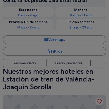
Consulta los precios para estas fechas
Esta noche
Mañana
8 ago - 9 ago
9 ago - 10 ago
Próximo fin de semana
En dos semanas
14 ago - 16 ago
21 ago - 23 ago
Ver mapa
Filtros
Recomendado
Precio (creciente)
Di
Nuestros mejores hoteles en
Estación de tren de València-
Joaquín Sorolla
Only YOU Hotel Valencia