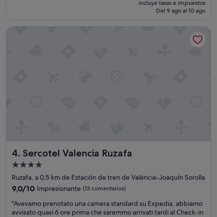
incluye tasas e impuestos
o
actual
Del 9 ago al 10 ago
n
es
a
de
Sercotel Valencia Ruzafa
l
63 €
m
u
y
a
m
a
b
l
e
"
Sercotel Valencia Ruzafa
4. Sercotel Valencia Ruzafa
Alojamiento
de
Ruzafa, a 0,5 km de Estación de tren de València-Joaquín Sorolla
4.0 estrellas
9.0
9,0/10
Impresionante
(13 comentarios)
sobre
"
"Avevamo prenotato una camera standard su Expedia, abbiamo
10,
A
avvisato quasi 6 ore prima che saremmo arrivati tardi al Check-in
Impresionante,