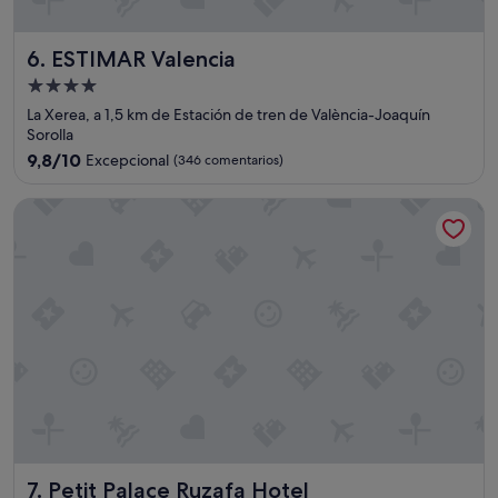
v
v
i
ESTIMAR Valencia
6. ESTIMAR Valencia
s
Alojamiento
a
de
t
La Xerea, a 1,5 km de Estación de tren de València-Joaquín
o
4.0 estrellas
Sorolla
q
9.8
9,8/10
Excepcional
(346 comentarios)
u
sobre
a
10,
Petit Palace Ruzafa Hotel
s
Excepcional,
i
(346 comentarios)
6
o
r
e
p
r
i
m
a
c
h
e
Petit Palace Ruzafa Hotel
7. Petit Palace Ruzafa Hotel
s