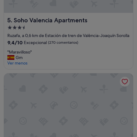
t
a
n
Soho Valencia Apartments
5. Soho Valencia Apartments
d
a
Alojamiento
r
de
Ruzafa, a 0,6 km de Estación de tren de València-Joaquín Sorolla
d
3.5 estrellas
s
9.4
9,4/10
Excepcional
(270 comentarios)
u
sobre
"
"Maravilloso"
E
10,
M
Gm
x
Excepcional,
a
Ver menos
p
(270 comentarios)
r
e
a
d
ESTIMAR Valencia
v
i
i
a
l
,
l
a
o
b
s
b
o
i
"
a
m
o
a