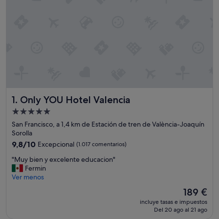
Only YOU Hotel Valencia
1. Only YOU Hotel Valencia
Alojamiento
de
San Francisco, a 1,4 km de Estación de tren de València-Joaquín
5.0 estrellas
Sorolla
9.8
9,8/10
Excepcional
(1.017 comentarios)
sobre
"
"Muy bien y excelente educacion"
10,
M
Fermin
Excepcional,
u
Ver menos
(1.017 comentarios)
y
El
189 €
b
precio
incluye tasas e impuestos
i
actual
Del 20 ago al 21 ago
e
es