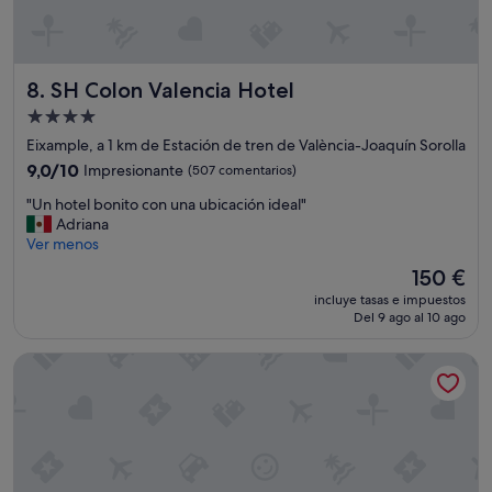
i
k
ó
-
n
i
d
n
SH Colon Valencia Hotel
8. SH Colon Valencia Hotel
e
p
l
e
Alojamiento
p
r
de
Eixample, a 1 km de Estación de tren de València-Joaquín Sorolla
e
r
4.0 estrellas
r
9.0
9,0/10
Impresionante
(507 comentarios)
i
s
sobre
t
"
"Un hotel bonito con una ubicación ideal"
o
10,
a
U
Adriana
n
Impresionante,
r
n
Ver menos
a
(507 comentarios)
d
h
l
o
El
150 €
o
e
d
precio
incluye tasas e impuestos
t
x
e
actual
Del 9 ago al 10 ago
e
c
l
es
l
e
v
de
Melia Plaza Valencia
b
l
o
150 €
o
e
l
n
n
o
i
t
d
t
e
a
o
!
l
c
L
l