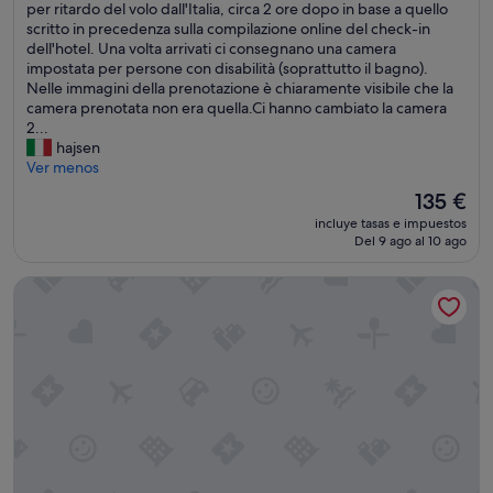
v
per ritardo del volo dall'Italia, circa 2 ore dopo in base a quello
(13 comentarios)
e
scritto in precedenza sulla compilazione online del check-in
v
dell'hotel. Una volta arrivati ci consegnano una camera
a
impostata per persone con disabilità (soprattutto il bagno).
m
Nelle immagini della prenotazione è chiaramente visibile che la
o
camera prenotata non era quella.Ci hanno cambiato la camera
p
2...
r
hajsen
e
Ver menos
n
El
135 €
o
precio
incluye tasas e impuestos
t
actual
Del 9 ago al 10 ago
a
es
t
de
Soho Valencia Apartments
o
135 €
u
n
a
c
a
m
e
r
a
s