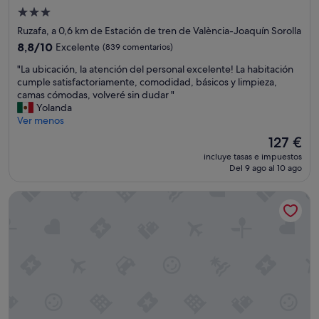
a
Alojamiento
r
de
Ruzafa, a 0,6 km de Estación de tren de València-Joaquín Sorolla
e
3.0 estrellas
8.8
8,8/10
Excelente
(839 comentarios)
m
sobre
m
"
"La ubicación, la atención del personal excelente! La habitación
10,
o
L
cumple satisfactoriamente, comodidad, básicos y limpieza,
Excelente,
a
a
camas cómodas, volveré sin dudar "
(839 comentarios)
r
u
Yolanda
r
b
Ver menos
i
i
v
El
127 €
c
a
precio
incluye tasas e impuestos
a
t
actual
Del 9 ago al 10 ago
c
i
es
i
t
de
SH Colon Valencia Hotel
ó
a
127 €
n
r
,
d
l
i
a
a
a
l
t
C
e
h
n
e
c
c