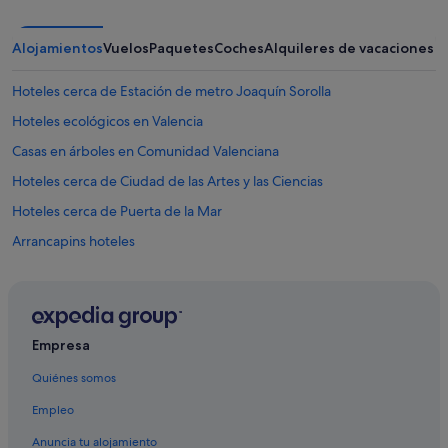
r
s
o
Alojamientos
Vuelos
Paquetes
Coches
Alquileres de vacaciones
n
e
Hoteles cerca de Estación de metro Joaquín Sorolla
c
o
Hoteles ecológicos en Valencia
n
Casas en árboles en Comunidad Valenciana
d
i
Hoteles cerca de Ciudad de las Artes y las Ciencias
s
a
Hoteles cerca de Puerta de la Mar
b
Arrancapins hoteles
i
l
Hoteles en la playa en Valencia
i
t
Hoteles románticos en Valencia
à
Hoteles cerca de Mercado de Ruzafa
(
Empresa
s
Hoteles cerca de Estación del Norte
o
Quiénes somos
p
Centro de Valencia hoteles
r
Empleo
Hoteles cerca de Edificio histórico Lonja de la Seda
a
t
Anuncia tu alojamiento