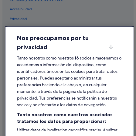
n
Hoteles cerca de Oficina central de correos
Accesibilidad
i
d
B&B en Comunidad Valenciana
Privacidad
e
Hoteles cerca de Estación de metro de Àngel Guimerà
l
Cookies
l
Hoteles cerca de Biblioteca pública de Valencia
Nos preocupamos por tu
a
Condiciones de uso
p
Montolivet hoteles
privacidad
r
Información legal/contacto
Hoteles cerca de Ayuntamiento de Valencia
e
Tanto nosotros como nuestros
16
socios almacenamos o
Pautas sobre el contenido y cómo denunciar contenido
n
Villas en Comunidad Valenciana
o
accedemos a información del dispositivo, como
t
Hoteles cerca de Valencia
identificadores únicos en las cookies para tratar datos
Ayuda
a
personales. Puedes aceptar o administrar tus
Hoteles baratos en Ruzafa
z
Ayuda
preferencias haciendo clic abajo o, en cualquier
i
Hoteles con conserje en Ruzafa
momento, a través de la página de la política de
o
Cancelar un vuelo
n
Casas rurales en Estación de metro de Patraix
privacidad. Tus preferencias se notificarán a nuestros
Cancelar una reserva de hotel o de un alquiler vacacional
e
socios y no afectarán a los datos de navegación.
Hoteles que aceptan mascotas en Ruzafa
è
Plazos de reembolso
c
Tanto nosotros como nuestros asociados
Hoteles cerca de Plaza Redonda
h
tratamos los datos para proporcionar:
Utilizar un cupón de Expedia
i
Campings de caravanas en Comunidad Valenciana
a
Utilizar datos de localización geográfica precisa. Analizar
Documentos para viajes internacionales
Hoteles con todo incluido en Comunidad Valenciana
activamente las características del dispositivo para su
r