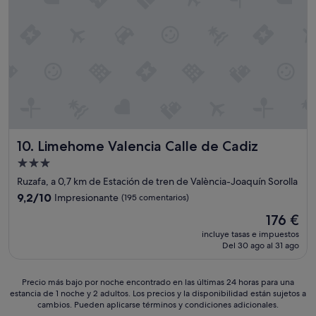
a
g
t
s
r
o
e
a
r
a
n
i
q
d
a
u
e
m
e
y
e
l
l
n
l
i
t
o
m
e
s
p
,
c
Limehome Valencia Calle de Cadiz
10. Limehome Valencia Calle de Cadiz
i
c
r
a
o
Alojamiento
i
.
m
de
t
Ruzafa, a 0,7 km de Estación de tren de València-Joaquín Sorolla
P
o
t
3.0 estrellas
e
9.2
9,2/10
Impresionante
(195 comentarios)
d
o
r
sobre
i
i
El
176 €
s
10,
d
n
precio
o
Impresionante,
incluye tasas e impuestos
a
p
actual
n
Del 30 ago al 31 ago
(195 comentarios)
d
r
es
a
,
e
de
l
b
c
176 €
Precio
Precio más bajo por noche encontrado en las últimas 24 horas para una
s
á
e
estancia de 1 noche y 2 adultos. Los precios y la disponibilidad están sujetos a
más
u
s
d
cambios. Pueden aplicarse términos y condiciones adicionales.
bajo
p
i