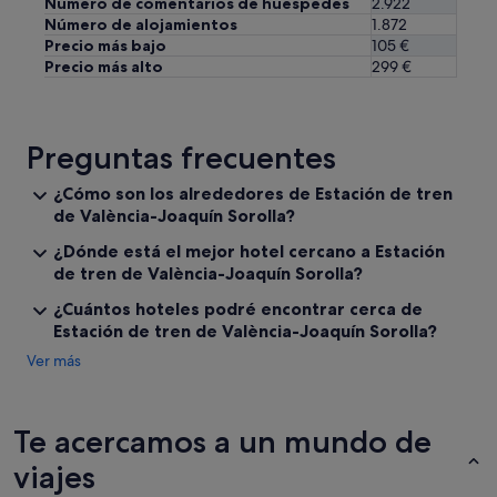
Número de comentarios de huéspedes
2.922
n
Número de alojamientos
1.872
o
Precio más bajo
105 €
u
Precio más alto
299 €
n
a
c
a
Preguntas frecuentes
m
e
r
¿Cómo son los alrededores de Estación de tren
a
de València-Joaquín Sorolla?
i
m
¿Dónde está el mejor hotel cercano a Estación
p
de tren de València-Joaquín Sorolla?
o
¿Cuántos hoteles podré encontrar cerca de
s
t
Estación de tren de València-Joaquín Sorolla?
a
Ver más
t
a
p
e
Te acercamos a un mundo de
r
viajes
p
e