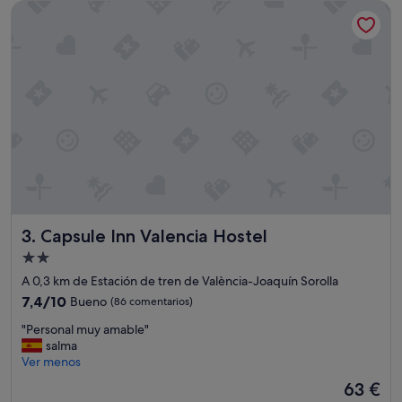
de
Capsule Inn Valencia Hostel
128 €
Capsule Inn Valencia Hostel
3. Capsule Inn Valencia Hostel
Alojamiento
de
A 0,3 km de Estación de tren de València-Joaquín Sorolla
2.0 estrellas
7.4
7,4/10
Bueno
(86 comentarios)
sobre
"
"Personal muy amable"
10,
P
salma
Bueno,
e
Ver menos
(86 comentarios)
r
El
63 €
s
precio