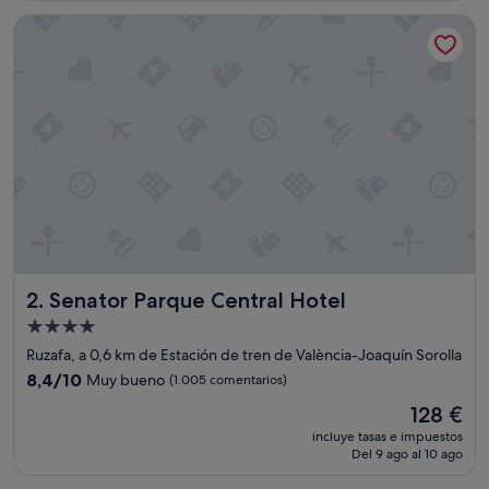
n
de
Senator Parque Central Hotel
y
189 €
e
x
c
e
l
e
n
t
e
e
d
u
c
Senator Parque Central Hotel
2. Senator Parque Central Hotel
a
c
Alojamiento
i
de
Ruzafa, a 0,6 km de Estación de tren de València-Joaquín Sorolla
o
4.0 estrellas
n
8.4
8,4/10
Muy bueno
(1.005 comentarios)
"
sobre
El
128 €
10,
precio
Muy
incluye tasas e impuestos
actual
Del 9 ago al 10 ago
bueno,
es
(1.005 comentarios)