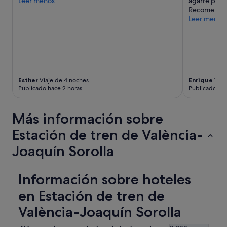
Leer menos
agarre para 
n
Recomendab
a
Leer menos
v
o
l
t
a
a
r
Esther
Viaje de 4 noches
Enrique
Viaj
r
Publicado hace 2 horas
Publicado hac
i
v
a
Más información sobre
t
Estación de tren de València-
i
c
Joaquín Sorolla
i
c
o
Información sobre hoteles
n
s
en Estación de tren de
e
g
València-Joaquín Sorolla
n
a