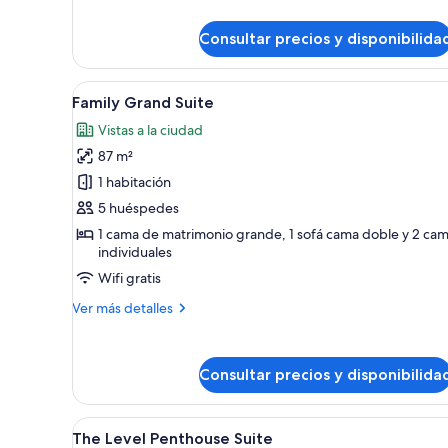
detalles
de
Consultar precios y disponibilida
Suite
junior
(2+2)
Abrir
Habitación de hotel con una cam
9
Family Grand Suite
todas
Vistas a la ciudad
las
87 m²
fotos
de
1 habitación
Family
5 huéspedes
Grand
1 cama de matrimonio grande, 1 sofá cama doble y 2 ca
Suite
individuales
Wifi gratis
Más
Ver más detalles
detalles
de
Family
Consultar precios y disponibilida
Grand
Suite
Abrir
Habitación de hotel moderna co
7
The Level Penthouse Suite