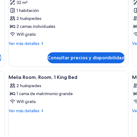
32 m²
Melia
S
1 habitación
Room,
j
2 huéspedes
Habitación
2 camas individuales
Wifi gratis
Más
M
Ver más detalles
Ve
detalles
de
de
de
d
Consultar precios y disponibilidad
Melia
Su
Room,
ju
Habitación
ma grande, una silla, una mesita de noche, una lámpara y vistas a la ciudad 
Abrir
Habitación de hotel con cama, escritorio
A
6
Melia Room, Room, 1 King Bed
Me
todas
t
2 huéspedes
las
la
1 cama de matrimonio grande
fotos
f
de
d
Wifi gratis
Melia
M
Más
M
Ver más detalles
Ve
Room,
R
detalles
de
de
de
Room,
R
Melia
Me
1
1
Room,
Ro