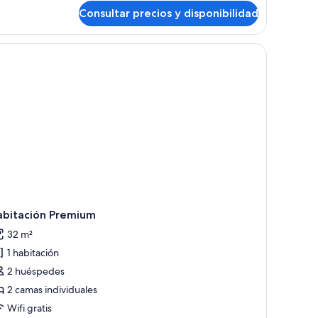
bitación
Consultar precios y disponibilidad
upreme
th
ews
visión, escritorio y ventana grande con vistas a la ciudad.
1)
abitación Premium
32 m²
1 habitación
2 huéspedes
2 camas individuales
Wifi gratis