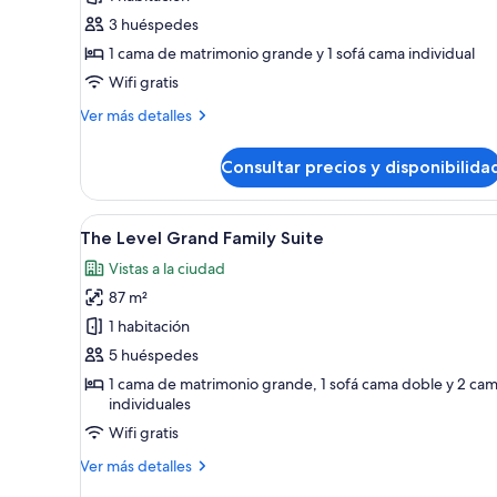
Level
3 huéspedes
Suite
1 cama de matrimonio grande y 1 sofá cama individual
(2+1)
Wifi gratis
Más
Ver más detalles
detalles
de
Consultar precios y disponibilida
The
Level
Suite
Abrir
Una habitación de hotel modern
10
(2+1)
The Level Grand Family Suite
todas
Vistas a la ciudad
las
87 m²
fotos
de
1 habitación
The
5 huéspedes
Level
1 cama de matrimonio grande, 1 sofá cama doble y 2 ca
Grand
individuales
Family
Wifi gratis
Suite
Más
Ver más detalles
detalles