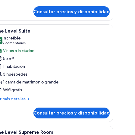
ing
om,
ed,
Consultar precios y disponibilidad
ng
ity
d,
iew
ty
brir
Una habitación de hotel moderna con una cama 
ew
9
e Level Suite
odas
Increíble
s
0
9,0 de 10
(2 comentarios)
2 comentarios
otos
Vistas a la ciudad
e
55 m²
he
1 habitación
evel
3 huéspedes
uite
1 cama de matrimonio grande
Wifi gratis
ás
r más detalles
talles
Consultar precios y disponibilidad
e
vel
ite
plias ventanas.
ama grande, televisor de pantalla plana, suelo de madera y pared de vidrio c
brir
Una habitación de hotel moderna con una cama 
7
he Level Supreme Room