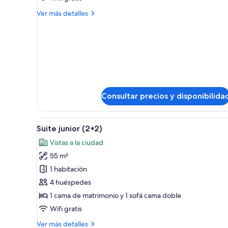
Melia
Más
Ver más detalles
Twin
detalles
de
Bed
Melia
Twin
Bed
Consultar precios y disponibilida
Abrir
Habitación de hotel con una ca
11
Suite junior (2+2)
todas
Vistas a la ciudad
las
55 m²
fotos
de
1 habitación
Suite
4 huéspedes
junior
1 cama de matrimonio y 1 sofá cama doble
(2+2)
Wifi gratis
Más
Ver más detalles