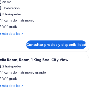
55 m²
uite
1 habitación
unior
3 huéspedes
1 cama de matrimonio
Wifi gratis
ás
r más detalles
talles
Consultar precios y disponibilidad
ite
nior
a través de amplias ventanas.
 con televisor, silla, lámpara y vista a la ciudad.
brir
Wifi gratis y ropa de cama
7
lia Room, Room, 1 King Bed, City View
odas
2 huéspedes
s
1 cama de matrimonio grande
otos
e
Wifi gratis
elia
ás
r más detalles
oom,
talles
oom,
lia
om,