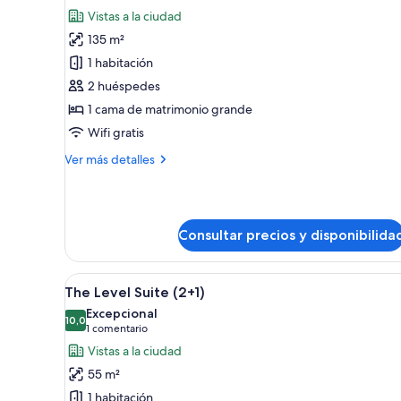
todas
Vistas a la ciudad
las
135 m²
fotos
de
1 habitación
The
2 huéspedes
Level
1 cama de matrimonio grande
Penthouse
Wifi gratis
Suite
Más
Ver más detalles
detalles
de
The
Level
Consultar precios y disponibilida
Penthouse
Suite
Abrir
Una habitación de hotel modern
9
The Level Suite (2+1)
todas
Excepcional
las
10,0
10,0 de 10
(1 comentario)
1 comentario
fotos
Vistas a la ciudad
de
55 m²
The
1 habitación