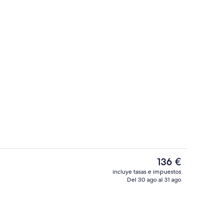
r del vestíbulo
Spa
El
136 €
precio
incluye tasas e impuestos
actual
Del 30 ago al 31 ago
Exterior
es
de
136 €