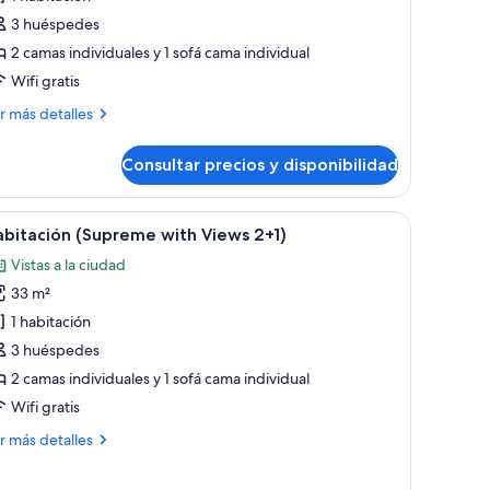
oom
3 huéspedes
+1)
2 camas individuales y 1 sofá cama individual
Wifi gratis
ás
r más detalles
talles
Consultar precios y disponibilidad
preme
oom
1)
n la pared y vistas a la ciudad.
brir
Wifi gratis y ropa de cama
6
bitación (Supreme with Views 2+1)
odas
Vistas a la ciudad
s
33 m²
otos
e
1 habitación
abitación
3 huéspedes
Supreme
2 camas individuales y 1 sofá cama individual
ith
Wifi gratis
iews
ás
r más detalles
+1)
talles