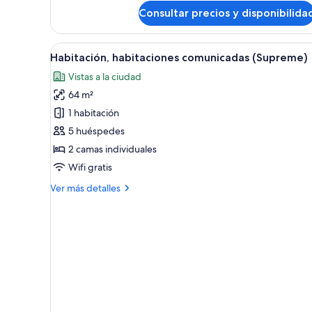
de
Consultar precios y disponibilida
The
Level
Grand
Abrir
Habitación de hotel con dos cam
4
Family
Habitación, habitaciones comunicadas (Supreme)
todas
Suite
Vistas a la ciudad
las
64 m²
fotos
de
1 habitación
Habitación,
5 huéspedes
habitaciones
2 camas individuales
comunicadas
Wifi gratis
(Supreme)
Más
Ver más detalles
detalles
de
Habitación,
habitaciones
comunicadas
(Supreme)