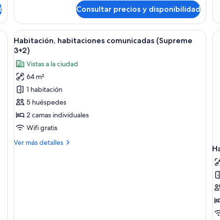
Habitación
Ha
d
Consultar precios y disponibilidad
(Supreme
(S
with
wi
Views)
Vi
as, televisión, escritorio y ventana grande con vistas a la ciudad.
Abrir
Habitación de hotel con dos camas, tele
4
2+
Habitación, habitaciones comunicadas (Supreme
todas
3+2)
las
Vistas a la ciudad
fotos
64 m²
de
1 habitación
Habitación,
habitaciones
5 huéspedes
comunicadas
2 camas individuales
(Supreme
Wifi gratis
3+2)
Más
Ver más detalles
H
detalles
de
Habitación,
habitaciones
comunicadas
(Supreme
3+2)