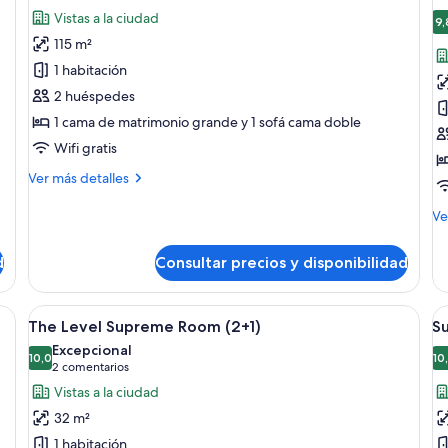
todas
t
Vistas a la ciudad
las
la
9,
115 m²
fotos
f
de
d
1 habitación
The
T
2 huéspedes
Level
L
1 cama de matrimonio grande y 1 sofá cama doble
Presidential
S
Wifi gratis
Suite
R
Más
Ver más detalles
detalles
de
M
Ve
The
de
Level
de
d
Consultar precios y disponibilidad
Presidential
Th
Suite
Le
Su
a con una cama grande, un área de descanso con dos sillas, vista a la ciuda
Abrir
Una habitación de hotel moderna con un
A
7
R
The Level Supreme Room (2+1)
S
todas
t
Excepcional
las
10,0
la
10
10,0 de 10
(2 comentarios)
2 comentarios
fotos
f
Vistas a la ciudad
de
d
32 m²
The
S
1 habitación