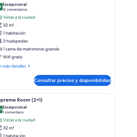
odas
Excepcional
s
8
9,8 de 10
(12 comentarios)
12 comentarios
otos
Vistas a la ciudad
e
32 m²
he
1 habitación
evel
3 huéspedes
upreme
1 cama de matrimonio grande
oom
Wifi gratis
ás
r más detalles
talles
Consultar precios y disponibilidad
e
vel
preme
d y un ventanal amplio.
a cama grande, un área de descanso con sofá y sillones, un televisor y un v
brir
Wifi gratis y ropa de cama
3
oom
upreme Room (2+1)
odas
Excepcional
s
,0
10,0 de 10
(1 comentario)
1 comentario
otos
Vistas a la ciudad
e
32 m²
upreme
1 habitación