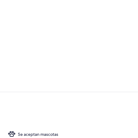
Zona de esta
Vestíbulo
Se aceptan mascotas