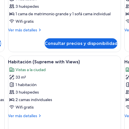
Level
R
3 huéspedes
Supreme
(2
1 cama de matrimonio grande y 1 sofá cama individual
Room
(2+1)
Wifi gratis
Más
M
Ver más detalles
Ve
detalles
de
de
de
d
Consultar precios y disponibilidad
The
Su
Level
R
Supreme
(2+
a con una cama grande, un sofá, una mesa de centro, un televisor montado e
Abrir
Wifi gratis y ropa de cama
A
6
Room
Habitación (Supreme with Views)
Ha
todas
t
(2+1)
Vistas a la ciudad
las
la
33 m²
fotos
f
de
d
1 habitación
Habitación
H
3 huéspedes
(Supreme
(
mas
2 camas individuales
with
w
Wifi gratis
Views)
V
Más
M
Ver más detalles
Ve
2
detalles
de
de
de