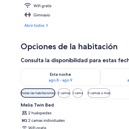
Wifi gratis
Fachada del 
Gimnasio
Abrir todos
Opciones de la habitación
Consulta la disponibilidad para estas fec
Consulta la disponibilidad para esta noche, ago 8 - 
Consulta la d
Esta noche
ago 8 - ago 9
Filtros
Todas las habitaciones
2 camas
1 cama
3 camas o más
disponibles
Abrir
Habitación de hotel con dos cam
para
18
Melia Twin Bed
todas
las
2 huéspedes
las
habitaciones
2 camas individuales
fotos
de
Wifi gratis