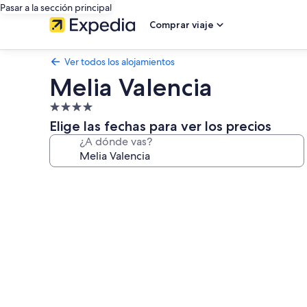
Pasar a la sección principal
Comprar viaje
Ver todos los alojamientos
Melia Valencia
Alojamiento
de
Elige las fechas para ver los precios
4.0 estrellas
¿A dónde vas?
Galería
de
imágenes
de
Melia
Valencia