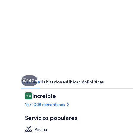
142+
Resumen
Habitaciones
Ubicación
Políticas
Comentarios
Increíble
9,0
9,0 de 10
Ver 1008 comentarios
Servicios populares
Piscina