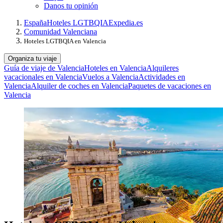
Danos tu opinión
España
Hoteles LGTBQIA
Expedia.es
Comunidad Valenciana
Hoteles LGTBQIA en Valencia
Organiza tu viaje
Guía de viaje de Valencia
Hoteles en Valencia
Alquileres
vacacionales en Valencia
Vuelos a Valencia
Actividades en
Valencia
Alquiler de coches en Valencia
Paquetes de vacaciones en
Valencia