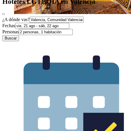
Hoteles LGTBQIA en Valencia
¿A dónde vas?
Fechas
Personas
Buscar