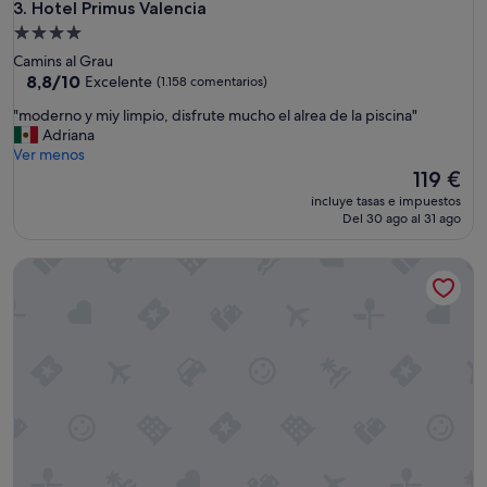
c
Hotel Primus Valencia
3. Hotel Primus Valencia
a
Alojamiento
c
de
Camins al Grau
i
4.0 estrellas
8.8
8,8/10
Excelente
(1.158 comentarios)
o
sobre
n
"
"moderno y miy limpio, disfrute mucho el alrea de la piscina"
10,
"
m
Adriana
Excelente,
o
Ver menos
(1.158 comentarios)
d
El
119 €
e
precio
incluye tasas e impuestos
r
actual
Del 30 ago al 31 ago
n
es
o
de
Barcelo Valencia Hotel
y
119 €
m
i
y
l
i
m
p
i
o
,
d