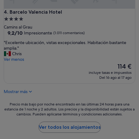
i
s
Barcelo Valencia Hotel
4. Barcelo Valencia Hotel
f
Alojamiento
r
de
Camins al Grau
u
4.0 estrellas
9.2
9,2/10
Impresionante
(1.011 comentarios)
t
sobre
e
"
"Excelente ubicación, vistas excepcionales. Habitación bastante
10,
m
E
amplia."
Impresionante,
u
x
Chris
(1.011 comentarios)
c
c
Ver menos
h
e
El
114 €
o
l
precio
e
incluye tasas e impuestos
e
actual
Del 16 ago al 17 ago
l
n
es
a
t
de
l
Mostrar más
e
114 €
r
u
e
b
Precio
Precio más bajo por noche encontrado en las últimas 24 horas para una
a
i
estancia de 1 noche y 2 adultos. Los precios y la disponibilidad están sujetos a
más
d
cambios. Pueden aplicarse términos y condiciones adicionales.
c
bajo
e
a
por
l
c
noche
Ver todos los alojamientos
a
i
encontrado
p
ó
en