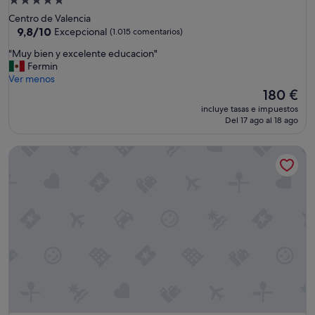
Alojamiento
de
Centro de Valencia
5.0 estrellas
9.8
9,8/10
Excepcional
(1.015 comentarios)
sobre
"
"Muy bien y excelente educacion"
10,
M
Fermin
Excepcional,
u
Ver menos
(1.015 comentarios)
y
El
180 €
b
precio
incluye tasas e impuestos
i
actual
Del 17 ago al 18 ago
e
es
n
de
Hotel Primus Valencia
y
180 €
e
x
c
e
l
e
n
t
e
e
d
u