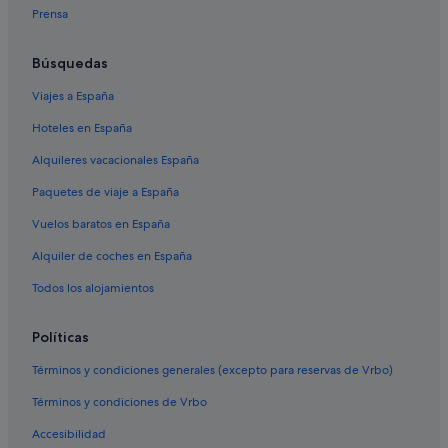
Prensa
Hoteles con restaurante en Provincia de Valencia
Hoteles con piscina en Valencia
Búsquedas
Apartoteles en Comunidad Valenciana
Viajes a España
Melia hoteles en Valencia
Hoteles en España
Hoteles históricos en Valencia
Alquileres vacacionales España
Hoteles ecológicos en Valencia
Paquetes de viaje a España
Hoteles con wifi en Comunidad Valenciana
Vuelos baratos en España
Complejos turísticos en Comunidad Valenciana
Alquiler de coches en España
Pensiones en Estación de Valencia Nord
Hoteles LGTBQIA en Valencia
Todos los alojamientos
Nh Hotels en Valencia
Políticas
Sh Hotels en Valencia
Términos y condiciones generales (excepto para reservas de Vrbo)
Cruceros en Valencia
Términos y condiciones de Vrbo
Hoteles boutique en Valencia
Accesibilidad
Vincci hoteles en Valencia