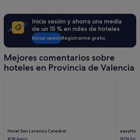
i
n
las
s
,
últimas
c
v
24 horas
i
Inicia sesión y ahorra una media
i
para
n
s
una
de un 15 % en miles de hoteles
a
t
estancia
"
a
Iniciar sesión
Registrarme gratis
de
s
1 noche
e
y
x
2 adultos.
Mejores comentarios sobre
c
Los
hoteles en Provincia de Valencia
e
precios
p
y
c
la
Hotel San Lorenzo Catedral
easyHotel 
i
disponibilidad
o
están
n
sujetos
a
a
l
cambios.
e
Pueden
s
aplicarse
.
términos
H
y
Hotel San Lorenzo Catedral
easyHotel
a
condiciones
b
8/10
Bueno
10/10
Excel
adicionales.