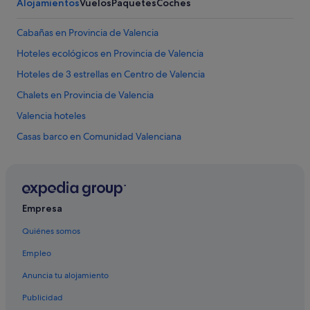
Alojamientos
Vuelos
Paquetes
Coches
Cabañas en Provincia de Valencia
Hoteles ecológicos en Provincia de Valencia
Hoteles de 3 estrellas en Centro de Valencia
Chalets en Provincia de Valencia
Valencia hoteles
Casas barco en Comunidad Valenciana
Hoteles con bar en Valencia
Pensiones en Valencia
Hoteles en la playa en Provincia de Valencia
Empresa
Residences en Estación de metro de Colón
Quiénes somos
Hoteles de aventura en Provincia de Valencia
Empleo
Hoteles boutique en Centro de Valencia
Anuncia tu alojamiento
Pensiones en Estación de metro de Xàtiva
Publicidad
Hoteles cerca de Estación de tren de València-Joaquín Sorolla