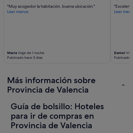
i
"Muy acogedor la habitación, buena ubicación."
"Excelent
t
Leer menos
Leer men
a
c
i
ó
n
b
a
s
Maria
Viaje de 1 noche
Daniel
Viaj
t
Publicado hace 3 días
Publicado h
a
n
t
Más información sobre
e
a
Provincia de Valencia
m
p
l
Guía de bolsillo: Hoteles
i
a
para ir de compras en
.
"
Provincia de Valencia