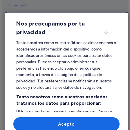
Privacidad
Hoteles con bar en Centro de Valencia
Hoteles boutique en Provincia de Valencia
Cookies
Nos preocupamos por tu
Hoteles de 5 estrellas en Valencia
Condiciones de uso
privacidad
Casas rurales en Provincia de Valencia
Información legal/contacto
Hoteles con spa en Valencia
Pautas sobre el contenido y cómo denunciar contenido
Tanto nosotros como nuestros
16
socios almacenamos o
accedemos a información del dispositivo, como
Independent hoteles en Valencia
identificadores únicos en las cookies para tratar datos
Ayuda
Hoteles con todo incluido en Comunidad Valenciana
personales. Puedes aceptar o administrar tus
Ayuda
Campings de caravanas en Comunidad Valenciana
preferencias haciendo clic abajo o, en cualquier
momento, a través de la página de la política de
Chalets en Valencia
Cancelar un vuelo
privacidad. Tus preferencias se notificarán a nuestros
Motel 6 hoteles en Valencia
Cancelar una reserva de hotel o de un alquiler vacacional
socios y no afectarán a los datos de navegación.
Hoteles con bar en Comunidad Valenciana
Plazos de reembolso
Tanto nosotros como nuestros asociados
Casas de huéspedes en Provincia de Valencia
tratamos los datos para proporcionar:
Utilizar un cupón de Expedia
Oyo Rooms hoteles en Valencia
Utilizar datos de localización geográfica precisa. Analizar
Documentos para viajes internacionales
activamente las características del dispositivo para su
Hoteles para familias en Ciutat Vella
identificación. Almacenar la información en un dispositivo
Acepto
y/o acceder a ella. Publicidad y contenido personalizados,
Hoteles que aceptan mascotas en Provincia de Valencia