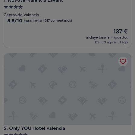
Novotel Valencia Lavant
1. Novotel Valencia Lavant
Alojamiento
de
Centro de Valencia
4.0 estrellas
8.8
8,8/10
Excelente
(517 comentarios)
sobre
El
137 €
10,
precio
Excelente,
incluye tasas e impuestos
actual
(517 comentarios)
Del 30 ago al 31 ago
es
de
Only YOU Hotel Valencia
137 €
Only YOU Hotel Valencia
2. Only YOU Hotel Valencia