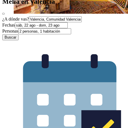
Meliá en Valencia
¿A dónde vas?
Fechas
Personas
Buscar