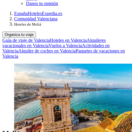
Danos tu opinión
España
Hoteles
Expedia.es
Comunidad Valenciana
Hoteles de Meliá
Organiza tu viaje
Guía de viaje de Valencia
Hoteles en Valencia
Alquileres
vacacionales en Valencia
Vuelos a Valencia
Actividades en
Valencia
Alquiler de coches en Valencia
Paquetes de vacaciones en
Valencia