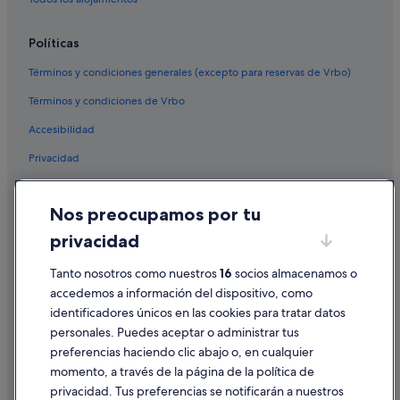
Villas en Comunidad Valenciana
Apartoteles en Comunidad Valenciana
Políticas
Hoteles para bodas en Provincia de Valencia
Términos y condiciones generales (excepto para reservas de Vrbo)
Petit Palace hoteles en Valencia
Términos y condiciones de Vrbo
Casas rurales en Comunidad Valenciana
Accesibilidad
Hoteles de lujo en Provincia de Valencia
Privacidad
Provincia de Valencia hoteles
Hoteles con spa en Valencia
Cookies
Nos preocupamos por tu
Campings de caravanas en Comunidad Valenciana
Condiciones de uso
privacidad
Hoteles con bar en Valencia
Información legal/contacto
Hoteles de 5 estrellas en Ciutat Vella
Tanto nosotros como nuestros
16
socios almacenamos o
Pautas sobre el contenido y cómo denunciar contenido
accedemos a información del dispositivo, como
Hoteles cerca de Real Basílica de Nuestra Señora de los
Desamparados
identificadores únicos en las cookies para tratar datos
Ayuda
personales. Puedes aceptar o administrar tus
Tiendas de safari en Provincia de Valencia
Ayuda
preferencias haciendo clic abajo o, en cualquier
Hoteles baratos en El Carme
momento, a través de la página de la política de
Cancelar un vuelo
Hoteles con gimnasio en Comunidad Valenciana
privacidad. Tus preferencias se notificarán a nuestros