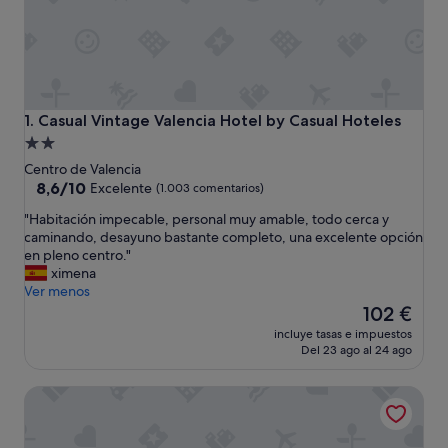
Casual Vintage Valencia Hotel by Casual Hoteles
1. Casual Vintage Valencia Hotel by Casual Hoteles
Alojamiento
de
Centro de Valencia
2.0 estrellas
8.6
8,6/10
Excelente
(1.003 comentarios)
sobre
"
"Habitación impecable, personal muy amable, todo cerca y
10,
H
caminando, desayuno bastante completo, una excelente opción
Excelente,
a
en pleno centro."
(1.003 comentarios)
b
ximena
i
Ver menos
t
El
102 €
a
precio
incluye tasas e impuestos
c
actual
Del 23 ago al 24 ago
i
es
ó
de
Hotel Dimar
n
102 €
i
m