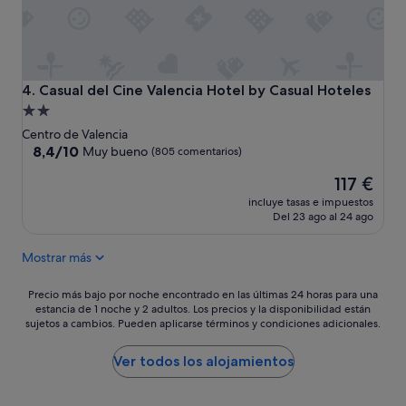
y
u
n
o
b
a
Casual del Cine Valencia Hotel by Casual Hoteles
4. Casual del Cine Valencia Hotel by Casual Hoteles
s
Alojamiento
t
de
Centro de Valencia
a
2.0 estrellas
8.4
8,4/10
Muy bueno
(805 comentarios)
n
sobre
t
El
117 €
10,
e
precio
Muy
c
incluye tasas e impuestos
actual
bueno,
Del 23 ago al 24 ago
o
es
(805 comentarios)
m
de
p
Mostrar más
117 €
l
e
Precio
Precio más bajo por noche encontrado en las últimas 24 horas para una
t
estancia de 1 noche y 2 adultos. Los precios y la disponibilidad están
más
o
sujetos a cambios. Pueden aplicarse términos y condiciones adicionales.
bajo
,
por
u
noche
Ver todos los alojamientos
n
encontrado
a
en
e