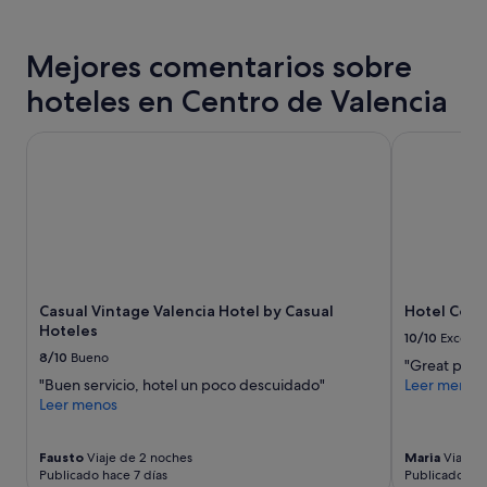
las
x
últimas
c
24 horas
e
Mejores comentarios sobre
para
l
una
e
hoteles en Centro de Valencia
estancia
n
de
t
1 noche
Casual Vintage Valencia Hotel by Casual Hoteles
Hotel Conq
e
y
o
2 adultos.
p
Los
c
precios
i
y
ó
la
n
disponibilidad
e
están
n
Casual Vintage Valencia Hotel by Casual
Hotel Conq
sujetos
p
Hoteles
a
10/10
Excelen
l
cambios.
8/10
Bueno
e
"Great plac
Pueden
n
"Buen servicio, hotel un poco descuidado"
Leer menos
aplicarse
o
Leer menos
términos
c
y
e
condiciones
Fausto
Viaje de 2 noches
Maria
Viaje d
n
adicionales.
Publicado hace 7 días
Publicado hac
t