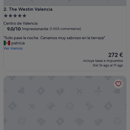
e
1
The Westin Valencia
2. The Westin Valencia
0
Alojamiento
"
de
Centro de Valencia
5.0 estrellas
9.0
9,0/10
Impresionante
(1.003 comentarios)
sobre
"
"Solo pase la noche. Cenamos muy sabroso en la terraza"
10,
S
patricia
Impresionante,
o
Ver menos
(1.003 comentarios)
l
El
272 €
o
precio
incluye tasas e impuestos
p
actual
Del 16 ago al 17 ago
a
es
s
de
Hospes Palau de la Mar, Valencia, a Member of Design Hotel
e
272 €
l
a
n
o
c
h
e
.
C