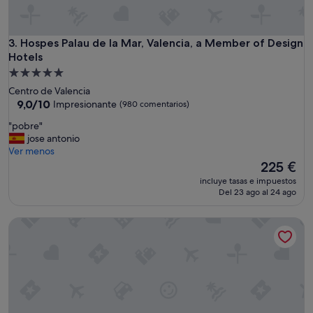
e
n
a
m
Hospes Palau de la Mar, Valencia, a Member of Design Hotel
3. Hospes Palau de la Mar, Valencia, a Member of Design
o
Hotels
s
Alojamiento
m
de
Centro de Valencia
u
5.0 estrellas
9.0
9,0/10
y
Impresionante
(980 comentarios)
sobre
s
"
"pobre"
10,
a
p
jose antonio
Impresionante,
b
o
Ver menos
(980 comentarios)
r
b
El
225 €
o
r
precio
s
incluye tasas e impuestos
e
actual
o
Del 23 ago al 24 ago
"
es
e
de
n
SH Valencia Palace Hotel
225 €
l
a
t
e
r
r
a