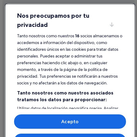
Hoteles con spa en Comunidad Valenciana
Cookies
Nos preocupamos por tu
Iberostar hoteles en Valencia
Condiciones de uso
privacidad
Hoteles que aceptan mascotas en Comunidad Valenciana
Información legal/contacto
Hoteles con wifi en Comunidad Valenciana
Pautas sobre el contenido y cómo denunciar contenido
Tanto nosotros como nuestros
16
socios almacenamos o
accedemos a información del dispositivo, como
Tiendas de safari en Provincia de Valencia
identificadores únicos en las cookies para tratar datos
Ayuda
Valencia hoteles
personales. Puedes aceptar o administrar tus
Ayuda
Room Mate Hotels en Valencia
preferencias haciendo clic abajo o, en cualquier
momento, a través de la página de la política de
Hoteles con gimnasio en Provincia de Valencia
Cancelar un vuelo
privacidad. Tus preferencias se notificarán a nuestros
Chalets en Comunidad Valenciana
Cancelar una reserva de hotel o de un alquiler vacacional
socios y no afectarán a los datos de navegación.
Exe Hotels en Valencia
Plazos de reembolso
Tanto nosotros como nuestros asociados
Hoteles cerca de Universidad de Valencia
tratamos los datos para proporcionar:
Utilizar un cupón de Expedia
Wyndham Hotels en Valencia
Utilizar datos de localización geográfica precisa. Analizar
Documentos para viajes internacionales
activamente las características del dispositivo para su
Hoteles con restaurante en Valencia
identificación. Almacenar la información en un dispositivo
Acepto
y/o acceder a ella. Publicidad y contenido personalizados,
Hoteles cerca de Palacio del Marqués de Dos Aguas
medición de publicidad y contenido, investigación de
audiencia y desarrollo de servicios.
Hoteles de 5 estrellas en Centro de Valencia