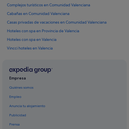
Complejos turísticos en Comunidad Valenciana
Cabañas en Comunidad Valenciana
Casas privadas de vacaciones en Comunidad Valenciana
Hoteles con spa en Provincia de Valencia
Hoteles con spa en Valencia
Vincci hoteles en Valencia
B&B en Provincia de Valencia
Hoteles baratos en Comunidad Valenciana
Hoteles baratos en Valencia
Empresa
Casas barco en Provincia de Valencia
Quiénes somos
Hoteles que aceptan mascotas en Valencia
Empleo
Barcelo hoteles en Valencia
Anuncia tu alojamiento
Hoteles históricos en Valencia
Publicidad
Hoteles con wifi en Valencia
Prensa
Pensiones en Comunidad Valenciana