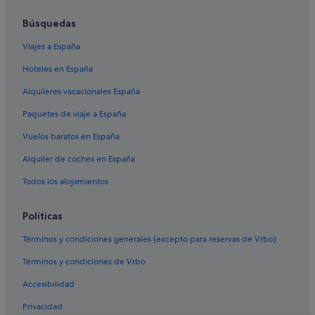
Hoteles LGTBQIA en Centro de Valencia
Búsquedas
Moteles en Valencia
Viajes a España
Hoteles que aceptan mascotas en Provincia de Valencia
Hoteles en España
Hoteles con piscina en Valencia
Alquileres vacacionales España
Hoteles para bodas en Comunidad Valenciana
Paquetes de viaje a España
Casas en árboles en Valencia
Vuelos baratos en España
Apartamentos en Valencia
Alquiler de coches en España
Casas barco en Comunidad Valenciana
Casas privadas de vacaciones en Valencia
Todos los alojamientos
Hoteles que aceptan mascotas en Ciutat Vella
Políticas
Hoteles cápsula en Comunidad Valenciana
Términos y condiciones generales (excepto para reservas de Vrbo)
Hoteles cerca de Ciudad de las Artes y las Ciencias
Términos y condiciones de Vrbo
Hoteles románticos en Valencia
Accesibilidad
Hoteles con gimnasio en Valencia
Privacidad
Campings de caravanas en Comunidad Valenciana