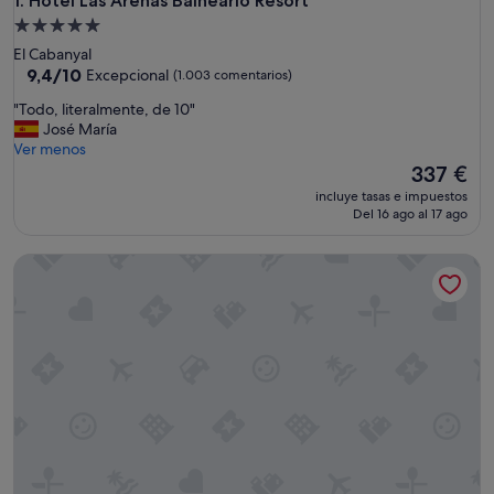
Hotel Las Arenas Balneario Resort
1. Hotel Las Arenas Balneario Resort
Alojamiento
de
El Cabanyal
5.0 estrellas
9.4
9,4/10
Excepcional
(1.003 comentarios)
sobre
"
"Todo, literalmente, de 10"
10,
T
José María
Excepcional,
o
Ver menos
(1.003 comentarios)
d
El
337 €
o
precio
incluye tasas e impuestos
,
actual
Del 16 ago al 17 ago
l
es
i
de
The Westin Valencia
t
337 €
e
r
a
l
m
e
n
t
e
,
d