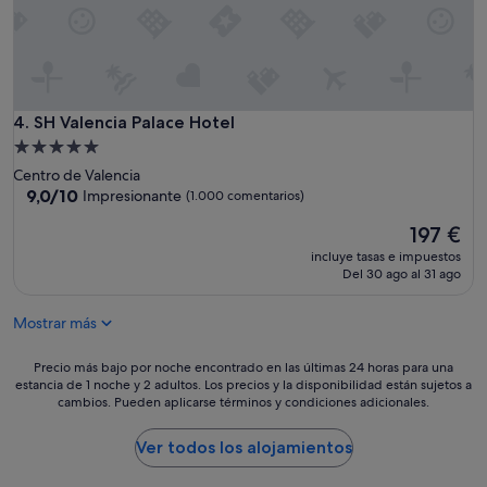
z
a
"
SH Valencia Palace Hotel
4. SH Valencia Palace Hotel
Alojamiento
de
Centro de Valencia
5.0 estrellas
9.0
9,0/10
Impresionante
(1.000 comentarios)
sobre
El
197 €
10,
precio
Impresionante,
incluye tasas e impuestos
actual
(1.000 comentarios)
Del 30 ago al 31 ago
es
de
Mostrar más
197 €
Precio
Precio más bajo por noche encontrado en las últimas 24 horas para una
estancia de 1 noche y 2 adultos. Los precios y la disponibilidad están sujetos a
más
cambios. Pueden aplicarse términos y condiciones adicionales.
bajo
por
noche
Ver todos los alojamientos
encontrado
en