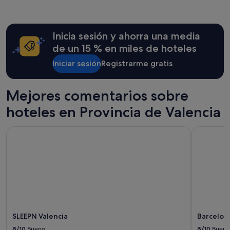
las
últimas
24 horas
Inicia sesión y ahorra una media
para
una
de un 15 % en miles de hoteles
estancia
Iniciar sesión
Registrarme gratis
de
1 noche
y
2 adultos.
Mejores comentarios sobre
Los
hoteles en Provincia de Valencia
precios
y
la
SLEEPN Valencia
Barcelo Va
disponibilidad
están
sujetos
a
cambios.
Pueden
aplicarse
términos
y
SLEEPN Valencia
Barcelo V
condiciones
8/10
Bueno
8/10
Bueno
adicionales.