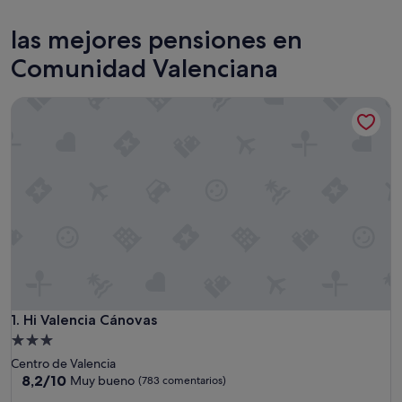
Valencia
Benido
las mejores pensiones en
Comunidad Valenciana
Hi Valencia Cánovas
Hi Valencia Cánovas
1. Hi Valencia Cánovas
Alojamiento
de
Centro de Valencia
3.0 estrellas
8.2
8,2/10
Muy bueno
(783 comentarios)
sobre