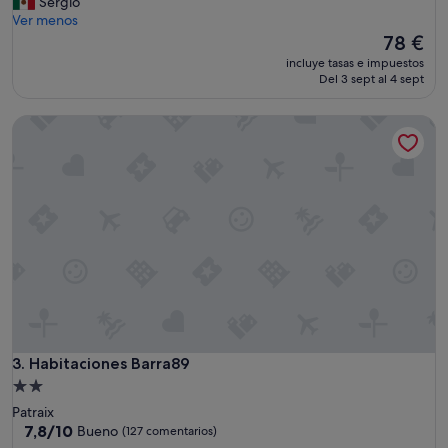
I
Sergio
Bueno,
t
Ver menos
(24 comentarios)
'
El
78 €
s
precio
incluye tasas e impuestos
n
actual
Del 3 sept al 4 sept
o
es
t
de
Habitaciones Barra89
s
78 €
a
f
e
,
h
o
r
r
i
b
l
e
t
Habitaciones Barra89
3. Habitaciones Barra89
r
Alojamiento
e
de
Patraix
a
2.0 estrellas
7.8
7,8/10
Bueno
(127 comentarios)
t
sobre