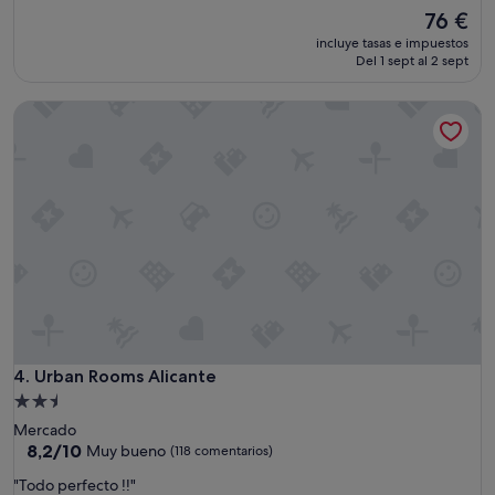
m
El
76 €
10,
e
precio
Bueno,
n
incluye tasas e impuestos
actual
(127 comentarios)
Del 1 sept al 2 sept
t
es
"
de
Urban Rooms Alicante
76 €
Urban Rooms Alicante
4. Urban Rooms Alicante
Alojamiento
de
Mercado
2.5 estrellas
8.2
8,2/10
Muy bueno
(118 comentarios)
sobre
"
"Todo perfecto !!"
10,