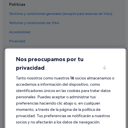
Políticas
Campings de caravanas en Cheste
Términos y condiciones generales (excepto para reservas de Vrbo)
Pensiones en Valencia
Términos y condiciones de Vrbo
Pensiones en Sant Vicent del Raspeig
Accesibilidad
Campings de caravanas en Montanejos
Privacidad
Hoteles con todo incluido en Marina d'Or - Ciudad de Vacaciones
Hoteles con todo incluido en Calpe
Cookies
Nos preocupamos por tu
Pensiones en Elda
Condiciones de uso
privacidad
Paradores hoteles en Casco antiguo de Peñíscola
Información legal/contacto
Calpe hoteles
Pautas sobre el contenido y cómo denunciar contenido
Tanto nosotros como nuestros
16
socios almacenamos o
accedemos a información del dispositivo, como
Casas privadas de vacaciones en Peñíscola
identificadores únicos en las cookies para tratar datos
Ayuda
Pensiones en Castelló de la Plana
personales. Puedes aceptar o administrar tus
Ayuda
Cullera hoteles
preferencias haciendo clic abajo o, en cualquier
momento, a través de la página de la política de
Pensiones en Burjassot
Cancelar un vuelo
privacidad. Tus preferencias se notificarán a nuestros
Campings de caravanas en Cullera
Cancelar una reserva de hotel o de un alquiler vacacional
socios y no afectarán a los datos de navegación.
Hoteles de 5 estrellas en Gandía