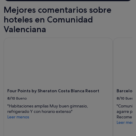
2 adultos.
Mejores comentarios sobre
Los
precios
hoteles en Comunidad
y
la
Valenciana
disponibilidad
están
Four Points by Sheraton Costa Blanca Resort
Barcelo Va
sujetos
a
cambios.
Pueden
aplicarse
términos
y
condiciones
adicionales.
Four Points by Sheraton Costa Blanca Resort
Barcelo V
8/10
Bueno
8/10
Bueno
"Habitaciones amplias Muy buen gimnasio,
"Comunica
refrigerado Y con horario extenso"
agarre par
Leer menos
Recomend
Leer men