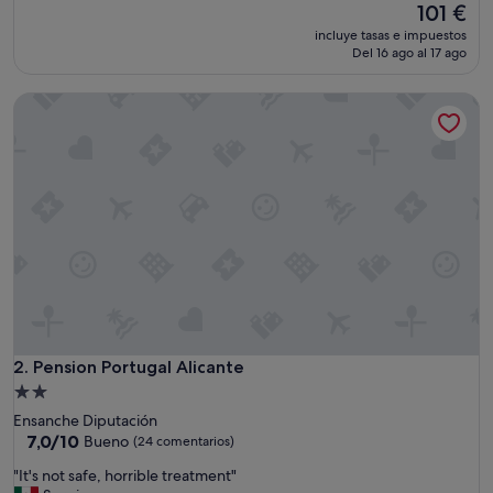
El
101 €
10,
precio
Muy
incluye tasas e impuestos
actual
bueno,
Del 16 ago al 17 ago
es
(783 comentarios)
de
Pension Portugal Alicante
101 €
Pension Portugal Alicante
2. Pension Portugal Alicante
Alojamiento
de
Ensanche Diputación
2.0 estrellas
7.0
7,0/10
Bueno
(24 comentarios)
sobre
"
"It's not safe, horrible treatment"
10,