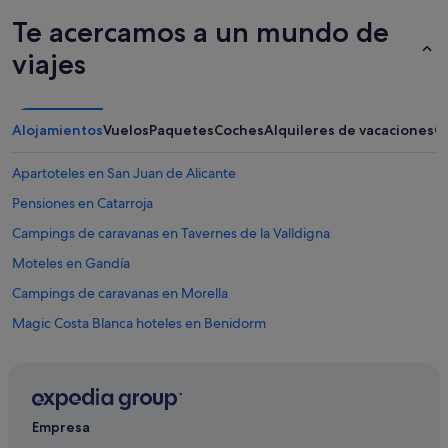
Te acercamos a un mundo de
viajes
Alojamientos
Vuelos
Paquetes
Coches
Alquileres de vacaciones
O
Apartoteles en San Juan de Alicante
Pensiones en Catarroja
Campings de caravanas en Tavernes de la Valldigna
Moteles en Gandía
Campings de caravanas en Morella
Magic Costa Blanca hoteles en Benidorm
Apartoteles en Cullera
Villas en Peñíscola
Peñíscola hoteles
Empresa
Campings de caravanas en Burriana