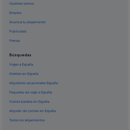
Quiénes somos
Pensiones en Xirivella
Empleo
Pensiones en Torrent
Anuncia tu alojamiento
Apartoteles en Mislata
Publicidad
Hoteles con todo incluido en Oropesa del Mar
Prensa
Nh Hotels en Benidorm
Apartamentos en Casco antiguo de Benidorm
Búsquedas
Pensiones en Alzira
Viajes a España
Hoteles con todo incluido en Peñíscola
Hoteles en España
Pensiones en Ribarroja del Turia
Alquileres vacacionales España
Campings de caravanas en Villar del Arzobispo
Paquetes de viaje a España
Pensiones en Torrevieja
Vuelos baratos en España
Apartoteles en Peñíscola
Alquiler de coches en España
Pensiones en Alicante
Hoteles con todo incluido en Benidorm
Todos los alojamientos
Apartoteles en Playa de Gandía