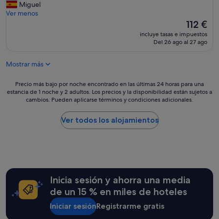
T
Miguel
Muy
o
Ver menos
bueno,
d
El
112 €
(118 comentarios)
o
precio
incluye tasas e impuestos
p
actual
Del 26 ago al 27 ago
e
es
r
de
Mostrar más
f
112 €
e
c
Precio
Precio más bajo por noche encontrado en las últimas 24 horas para una
t
estancia de 1 noche y 2 adultos. Los precios y la disponibilidad están sujetos a
más
cambios. Pueden aplicarse términos y condiciones adicionales.
o
bajo
!
por
!
noche
Ver todos los alojamientos
"
encontrado
en
las
últimas
24 horas
para
Inicia sesión y ahorra una media
una
estancia
de un 15 % en miles de hoteles
de
Iniciar sesión
Registrarme gratis
1 noche
y