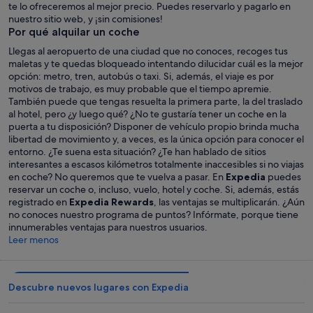
te lo ofreceremos al mejor precio. Puedes reservarlo y pagarlo en
nuestro sitio web, y ¡sin comisiones!
Por qué alquilar un coche
Llegas al aeropuerto de una ciudad que no conoces, recoges tus
maletas y te quedas bloqueado intentando dilucidar cuál es la mejor
opción: metro, tren, autobús o taxi. Si, además, el viaje es por
motivos de trabajo, es muy probable que el tiempo apremie.
También puede que tengas resuelta la primera parte, la del traslado
al hotel, pero ¿y luego qué? ¿No te gustaría tener un coche en la
puerta a tu disposición? Disponer de vehículo propio brinda mucha
libertad de movimiento y, a veces, es la única opción para conocer el
entorno. ¿Te suena esta situación? ¿Te han hablado de sitios
interesantes a escasos kilómetros totalmente inaccesibles si no viajas
en coche? No queremos que te vuelva a pasar. En
Expedia
puedes
reservar un coche o, incluso, vuelo, hotel y coche. Si, además, estás
registrado en
Expedia Rewards
, las ventajas se multiplicarán. ¿Aún
no conoces nuestro programa de puntos? Infórmate, porque tiene
innumerables ventajas para nuestros usuarios.
Leer menos
Descubre nuevos lugares con Expedia