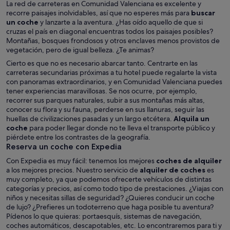
La red de carreteras en Comunidad Valenciana es excelente y
recorre paisajes inolvidables, así que no esperes más para
buscar
un coche
y lanzarte a la aventura. ¿Has oído aquello de que si
cruzas el país en diagonal encuentras todos los paisajes posibles?
Montañas, bosques frondosos y otros enclaves menos provistos de
vegetación, pero de igual belleza. ¿Te animas?
Cierto es que no es necesario abarcar tanto. Centrarte en las
carreteras secundarias próximas a tu hotel puede regalarte la vista
con panoramas extraordinarios, y en Comunidad Valenciana puedes
tener experiencias maravillosas. Se nos ocurre, por ejemplo,
recorrer sus parques naturales, subir a sus montañas más altas,
conocer su flora y su fauna, perderse en sus llanuras, seguir las
huellas de civilizaciones pasadas y un largo etcétera.
Alquila un
coche
para poder llegar donde no te lleva el transporte público y
piérdete entre los contrastes de la geografía.
Reserva un coche con Expedia
Con Expedia es muy fácil: tenemos los mejores
coches de alquiler
a los mejores precios. Nuestro servicio de
alquiler de coches
es
muy completo, ya que podemos ofrecerte vehículos de distintas
categorías y precios, así como todo tipo de prestaciones. ¿Viajas con
niños y necesitas sillas de seguridad? ¿Quieres conducir un coche
de lujo? ¿Prefieres un todoterreno que haga posible tu aventura?
Pídenos lo que quieras: portaesquís, sistemas de navegación,
coches automáticos, descapotables, etc. Lo encontraremos para ti y