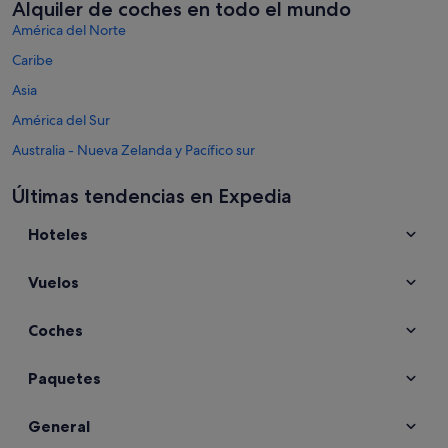
Alquiler de coches en todo el mundo
América del Norte
Caribe
Asia
América del Sur
Australia - Nueva Zelanda y Pacífico sur
México y Centroamérica
Últimas tendencias en Expedia
Oriente Medio
Hoteles
África
Destinos principales de Comunidad Valenciana
Vuelos
Alquiler de coches en Valencia
Alquiler de coches en Benidorm
Coches
Alquiler de coches en Alicante
Alquiler de coches en Torrevieja
Paquetes
Alquiler de coches en Calpe
General
Alquiler de coches en Peñíscola