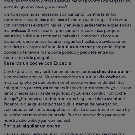
bosques frondosos y otros enclaves menos provistos de vegetación,
pero de igual belleza. ¿Te animas?
Cierto es que no es necesario abarcar tanto. Centrarte en las
carreteras secundarias próximas a tu hotel puede regalarte la vista
con panoramas extraordinarios, y en Asia puedes tener experiencias
maravillosas. Se nos ocurre, por ejemplo, recorrer sus parques
naturales, subir a sus montañas más altas, conocer su flora y su
fauna, perderse en sus llanuras, seguir las huellas de civilizaciones
pasadas y un largo etcétera.
Alquila un coche
para poder llegar
donde no te lleva el transporte público y piérdete entre los
contrastes de la geografía.
Reserva un coche con Expedia
Con Expedia es muy fácil: tenemos los mejores
coches de alquiler
a los mejores precios. Nuestro servicio de
alquiler de coches
es
muy completo, ya que podemos ofrecerte vehículos de distintas
categorías y precios, así como todo tipo de prestaciones. ¿Viajas con
niños y necesitas sillas de seguridad? ¿Quieres conducir un coche
de lujo? ¿Prefieres un todoterreno que haga posible tu aventura?
Pídenos lo que quieras: portaesquís, sistemas de navegación,
coches automáticos, descapotables, etc. Lo encontraremos para ti y
te lo ofreceremos al mejor precio. Puedes reservarlo y pagarlo en
nuestro sitio web, y ¡sin comisiones!
Por qué alquilar un coche
Llegas al aeropuerto de una ciudad que no conoces, recoges tus