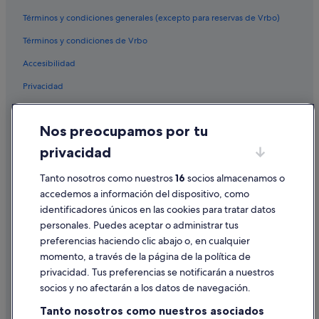
Alquiler de coches en Oahu
Términos y condiciones generales (excepto para reservas de Vrbo)
Alquiler de coches en Chicago
Términos y condiciones de Vrbo
Proveedores de coches de alquiler en Asia
Alquiler de coches Alamo Rent A Car en Asia
Accesibilidad
Alquiler de coches Budget en Asia
Privacidad
Alquiler de coches Enterprise en Asia
Cookies
Alquiler de coches Hertz en Asia
Nos preocupamos por tu
Condiciones de uso
Alquiler de coches Thrifty Car Rental en Asia
privacidad
Información legal/contacto
Alquiler de coches Avis en Asia
Pautas sobre el contenido y cómo denunciar contenido
Tanto nosotros como nuestros
16
socios almacenamos o
Alquiler de coches Dollar Rent A Car en Asia
accedemos a información del dispositivo, como
Alquiler de coches National en Asia
identificadores únicos en las cookies para tratar datos
Ayuda
personales. Puedes aceptar o administrar tus
Alquiler de coches Fox Rental Cars en Asia
Ayuda
preferencias haciendo clic abajo o, en cualquier
Alquiler de coches Payless en Asia
momento, a través de la página de la política de
Cancelar un vuelo
privacidad. Tus preferencias se notificarán a nuestros
Alquiler de coches Europcar en Asia
Cancelar una reserva de hotel o de un alquiler vacacional
Encuentra otras clases de coches en Asia
socios y no afectarán a los datos de navegación.
Alquiler de coches Mini en Asia
Plazos de reembolso
Tanto nosotros como nuestros asociados