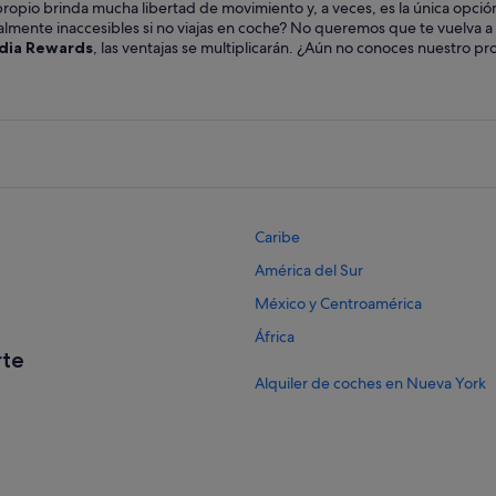
propio brinda mucha libertad de movimiento y, a veces, es la única opció
talmente inaccesibles si no viajas en coche? No queremos que te vuelva a
dia Rewards
, las ventajas se multiplicarán. ¿Aún no conoces nuestro
Caribe
América del Sur
México y Centroamérica
África
rte
Alquiler de coches en Nueva York
Alquiler de coches en Los Ángeles
Alquiler de coches en San Francisc
Alquiler de coches en Chicago