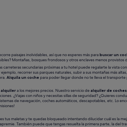
Nueva York
Orlando
ecorre paisajes inolvidables, así que no esperes más para
buscar un co
posibles? Montañas, bosques frondosos y otros enclaves menos provistos d
las carreteras secundarias próximas a tu hotel puede regalarte la vista c
ejemplo, recorrer sus parques naturales, subir a sus montañas más altas, 
era.
Alquila un coche
para poder llegar donde no te lleva el transporte 
alquiler
a los mejores precios. Nuestro servicio de
alquiler de coches
aciones. ¿Viajas con niños y necesitas sillas de seguridad? ¿Quieres con
sistemas de navegación, coches automáticos, descapotables, etc. Lo enco
misiones!
 tus maletas y te quedas bloqueado intentando dilucidar cuál es la mejor
premie. También puede que tengas resuelta la primera parte, la del tras