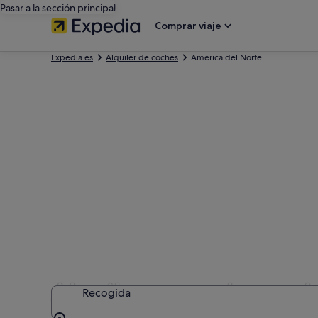
Pasar a la sección principal
Comprar viaje
Expedia.es
Alquiler de coches
América del Norte
Alquilar un coche en 
Recogida