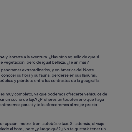
Las Vegas
che
y lanzarte a la aventura. ¿Has oído aquello de que si
e vegetación, pero de igual belleza. ¿Te animas?
on panoramas extraordinarios, y en América del Norte
conocer su flora y su fauna, perderse en sus llanuras,
público y piérdete entre los contrastes de la geografía.
es muy completo, ya que podemos ofrecerte vehículos de
ducir un coche de lujo? ¿Prefieres un todoterreno que haga
ntraremos para ti y te lo ofreceremos al mejor precio.
 opción: metro, tren, autobús o taxi. Si, además, el viaje
lado al hotel, pero ¿y luego qué? ¿No te gustaría tener un