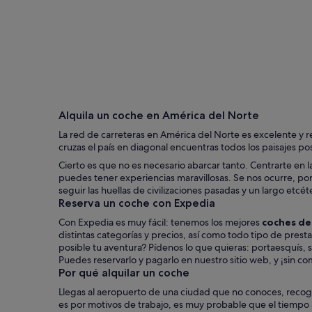
Chicago
Alquila un coche en América del Norte
La red de carreteras en América del Norte es excelente y r
cruzas el país en diagonal encuentras todos los paisajes 
Cierto es que no es necesario abarcar tanto. Centrarte en 
puedes tener experiencias maravillosas. Se nos ocurre, por 
seguir las huellas de civilizaciones pasadas y un largo etcét
Reserva un coche con Expedia
Con Expedia es muy fácil: tenemos los mejores
coches de 
distintas categorías y precios, así como todo tipo de prest
posible tu aventura? Pídenos lo que quieras: portaesquís, 
Puedes reservarlo y pagarlo en nuestro sitio web, y ¡sin co
Por qué alquilar un coche
Llegas al aeropuerto de una ciudad que no conoces, recoges
es por motivos de trabajo, es muy probable que el tiempo a