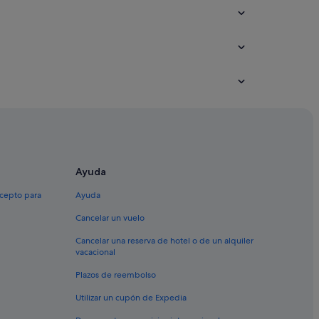
Ayuda
ounty
xcepto para
Ayuda
Cancelar un vuelo
Cancelar una reserva de hotel o de un alquiler
ica del Norte
vacacional
a del Norte
Plazos de reembolso
 del Norte
Utilizar un cupón de Expedia
rica del Norte