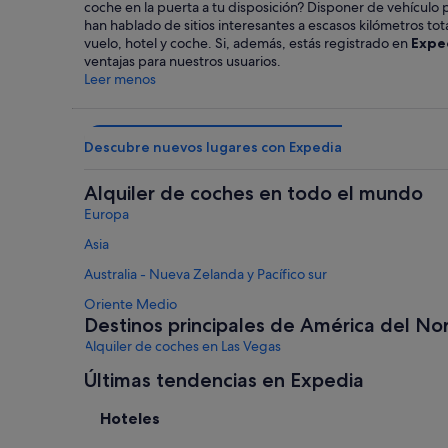
coche en la puerta a tu disposición? Disponer de vehículo 
han hablado de sitios interesantes a escasos kilómetros to
vuelo, hotel y coche. Si, además, estás registrado en
Expe
ventajas para nuestros usuarios.
Leer menos
Descubre nuevos lugares con Expedia
Alquiler de coches en todo el mundo
Europa
Asia
Australia - Nueva Zelanda y Pacífico sur
Oriente Medio
Destinos principales de América del No
Alquiler de coches en Las Vegas
Alquiler de coches en Orlando
Últimas tendencias en Expedia
Alquiler de coches en Miami
Hoteles
Alquiler de coches en Nueva Orleans