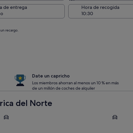
Entrega en el lugar de 
a de entrega
Hora de recogida
go
 un recargo.
Date un capricho
Los miembros ahorran al menos un 10 % en más
de un millón de coches de alquiler
ica del Norte
Nueva York
Orlando