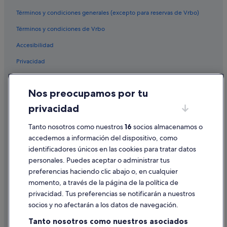
Alquiler de coches en San Francisco
Términos y condiciones generales (excepto para reservas de Vrbo)
Alquiler de coches en San Diego County
Términos y condiciones de Vrbo
Alquiler de coches en Oahu
Accesibilidad
Alquiler de coches en Chicago
Proveedores de coches de alquiler en África
Privacidad
Alquiler de coches Alamo Rent A Car en África
Cookies
Alquiler de coches Budget en África
Nos preocupamos por tu
Condiciones de uso
Alquiler de coches Enterprise en África
privacidad
Información legal/contacto
Alquiler de coches Hertz en África
Pautas sobre el contenido y cómo denunciar contenido
Tanto nosotros como nuestros
16
socios almacenamos o
Alquiler de coches Thrifty Car Rental en África
accedemos a información del dispositivo, como
Alquiler de coches Avis en África
identificadores únicos en las cookies para tratar datos
Ayuda
personales. Puedes aceptar o administrar tus
Alquiler de coches Dollar Rent A Car en África
Ayuda
preferencias haciendo clic abajo o, en cualquier
Alquiler de coches National en África
momento, a través de la página de la política de
Cancelar un vuelo
privacidad. Tus preferencias se notificarán a nuestros
Alquiler de coches Fox Rental Cars en África
Cancelar una reserva de hotel o de un alquiler vacacional
socios y no afectarán a los datos de navegación.
Alquiler de coches Payless en África
Plazos de reembolso
Tanto nosotros como nuestros asociados
Alquiler de coches Europcar en África