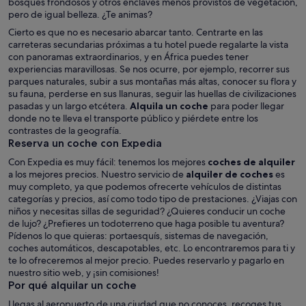
bosques frondosos y otros enclaves menos provistos de vegetación,
pero de igual belleza. ¿Te animas?
Cierto es que no es necesario abarcar tanto. Centrarte en las
carreteras secundarias próximas a tu hotel puede regalarte la vista
con panoramas extraordinarios, y en África puedes tener
experiencias maravillosas. Se nos ocurre, por ejemplo, recorrer sus
parques naturales, subir a sus montañas más altas, conocer su flora y
su fauna, perderse en sus llanuras, seguir las huellas de civilizaciones
pasadas y un largo etcétera.
Alquila un coche
para poder llegar
donde no te lleva el transporte público y piérdete entre los
contrastes de la geografía.
Reserva un coche con Expedia
Con Expedia es muy fácil: tenemos los mejores
coches de alquiler
a los mejores precios. Nuestro servicio de
alquiler de coches
es
muy completo, ya que podemos ofrecerte vehículos de distintas
categorías y precios, así como todo tipo de prestaciones. ¿Viajas con
niños y necesitas sillas de seguridad? ¿Quieres conducir un coche
de lujo? ¿Prefieres un todoterreno que haga posible tu aventura?
Pídenos lo que quieras: portaesquís, sistemas de navegación,
coches automáticos, descapotables, etc. Lo encontraremos para ti y
te lo ofreceremos al mejor precio. Puedes reservarlo y pagarlo en
nuestro sitio web, y ¡sin comisiones!
Por qué alquilar un coche
Llegas al aeropuerto de una ciudad que no conoces, recoges tus