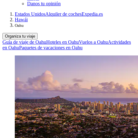
Danos tu opinión
Estados Unidos
Alquiler de coches
Expedia.es
Hawái
Oahu
Organiza tu viaje
Guía de viaje de Oahu
Hoteles en Oahu
Vuelos a Oahu
Actividades
en Oahu
Paquetes de vacaciones en Oahu