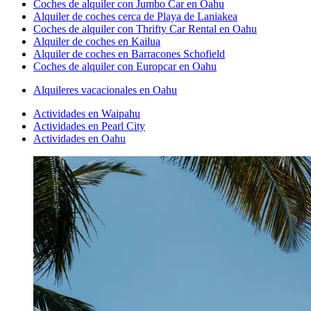
Coches de alquiler con Jumbo Car en Oahu
Alquiler de coches cerca de Playa de Laniakea
Coches de alquiler con Thrifty Car Rental en Oahu
Alquiler de coches en Kailua
Alquiler de coches en Barracones Schofield
Coches de alquiler con Europcar en Oahu
Alquileres vacacionales en Oahu
Actividades en Waipahu
Actividades en Pearl City
Actividades en Oahu